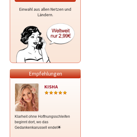
Einwahl aus allen Netzen und
Ländern.
Empfehlungen
KISHA
Cassielle
Klarheit ohne Hoffnungsschleifen
Sensitives u. analytisches
beginnt dort, wo das
Kartenlegen & Life Coaching🌻
Gedankenkarussell endet🌟
Tiefblickend, lösungsorientiert,
empathisch🌻 DS-, Karma- tox.