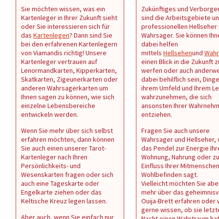
Sie möchten wissen, was ein
Zukünftiges und Verborge
Kartenleger in Ihrer Zukunft sieht
sind die Arbeitsgebiete u
oder Sie interessieren sich für
professionellen Hellseher
das
Kartenlegen
? Dann sind Sie
Wahrsager. Sie können Ihn
bei den erfahrenen Kartenlegern
dabei helfen
von Viamandis richtig! Unsere
mittels
Hellsehen
und
Wahr
Kartenleger vertrauen auf
einen Blick in die Zukunft z
Lenormandkarten, Kipperkarten,
werfen oder auch anderwe
Skatkarten, Zigeunerkarten oder
dabei behilflich sein, Dinge
anderen Wahrsagerkarten um
ihrem Umfeld und Ihrem L
Ihnen sagen zu können, wie sich
wahrzunehmen, die sich
einzelne Lebensbereiche
ansonsten Ihrer Wahrneh
entwickeln werden.
entziehen.
Wenn Sie mehr über sich selbst
Fragen Sie auch unsere
erfahren möchten, dann können
Wahrsager und Hellseher,
Sie auch einen unserer Tarot-
das Pendel zur Energie Ihr
Kartenleger nach Ihren
Wohnung, Nahrung oder z
Persönlichkeits- und
Einfluss Ihrer Mitmenschen 
Wesenskarten fragen oder sich
Wohlbefinden sagt.
auch eine Tageskarte oder
Vielleicht möchten Sie abe
Engelkarte ziehen oder das
mehr über das geheimnisv
Keltische Kreuz legen lassen.
Ouija-Brett erfahren oder
gerne wissen, ob sie letzt
Aber auch, wenn Sie einfach nur
Nacht einen Wahrtraum ha