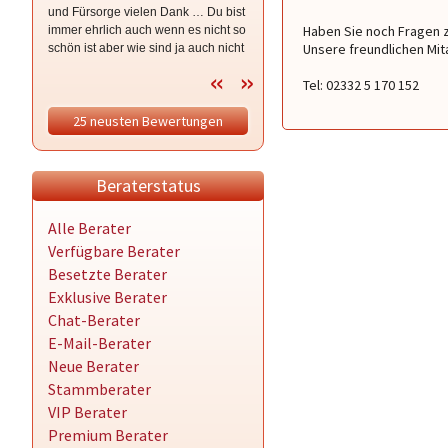
und Fürsorge vielen Dank … Du bist
wenn es brennt … ich hoffe die
Haben Sie noch Fragen z
immer ehrlich auch wenn es nicht so
schwere Zeit ist nun bald vorbei …
Unsere freundlichen Mit
schön ist aber wie sind ja auch nicht
ich bleibe im Vertrauen drück dich
bei wünsch dir was sondern bei so
Tel: 02332 5 170 152
isses 🥰 ganz lieben Dank für dein
Mut machen dein sein und deine
25 neusten Bewertungen
mittlerweile Freundschaft hdl 😘
Beraterstatus
Alle Berater
Verfügbare Berater
Besetzte Berater
Exklusive Berater
Chat-Berater
E-Mail-Berater
Neue Berater
Stammberater
VIP Berater
Premium Berater