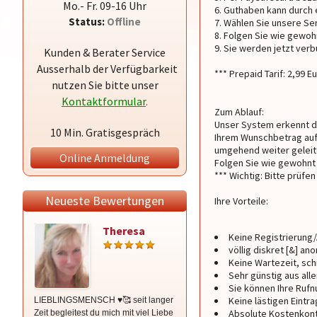
Mo.- Fr. 09-16 Uhr
Guthaben kann durch 
Status:
Offline
Wählen Sie unsere Se
Folgen Sie wie gewoh
Sie werden jetzt ver
Kunden & Berater Service
Ausserhalb der Verfügbarkeit
*** Prepaid Tarif: 2,99 
nutzen Sie bitte unser
Kontaktformular
.
Zum Ablauf:
Unser System erkennt du
10 Min. Gratisgespräch
Ihrem Wunschbetrag auf
umgehend weiter geleit
Online Anmeldung
Folgen Sie wie gewohnt
*** Wichtig: Bitte prüf
Neueste Bewertungen
Ihre Vorteile:
Theresa
Irina
Keine Registrierung
völlig diskret [&] an
Keine Wartezeit, sch
Sehr günstig aus alle
Sie können Ihre Ruf
Keine lästigen Eintr
LIEBLINGSMENSCH ♥️🥰 seit langer
Unendlich lieb gewonnen in den
Absolute Kostenkontr
Zeit begleitest du mich mit viel Liebe
letzten drei Jahren … immer da