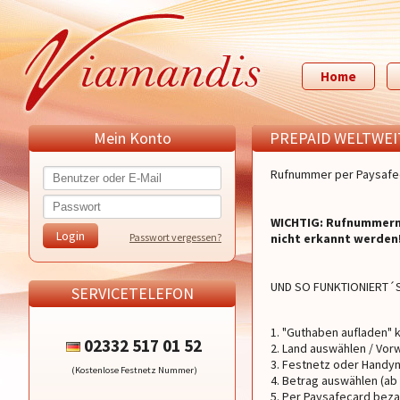
Home
Mein Konto
PREPAID WELTWEI
Rufnummer per Paysafeca
WICHTIG: Rufnummern
Passwort vergessen?
nicht erkannt werden
UND SO FUNKTIONIERT´S
SERVICETELEFON
"Guthaben aufladen" k
02332 517 01 52
Land auswählen / Vor
Festnetz oder Handyn
(Kostenlose Festnetz Nummer)
Betrag auswählen (ab 
Per Paysafecard beza