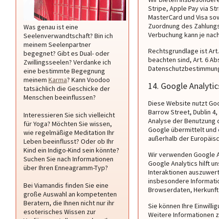
Stripe, Apple Pay via St
MasterCard und Visa so
Zuordnung des Zahlungse
Was genau ist eine
Verbuchung kann je nach
Seelenverwandtschaft? Bin ich
meinem Seelenpartner
Rechtsgrundlage ist Art.
begegnet? Gibt es Dual- oder
beachten sind, Art. 6 Ab
Zwillingsseelen? Verdanke ich
Datenschutzbestimmunge
eine bestimmte Begegnung
meinem
Karma
? Kann Voodoo
14. Google Analytic
tatsächlich die Geschicke der
Menschen beeinflussen?
Diese Website nutzt Goo
Barrow Street, Dublin 4
Interessieren Sie sich vielleicht
Analyse der Benutzung d
für Yoga? Möchten Sie wissen,
Google übermittelt und 
wie regelmäßige Meditation Ihr
außerhalb der Europäis
Leben beeinflusst? Oder ob Ihr
Kind ein Indigo-Kind sein könnte?
Wir verwenden Google Ana
Suchen Sie nach Informationen
Google Analytics hilft 
über Ihren Enneagramm-Typ?
Interaktionen auszuwer
insbesondere Informatio
Bei Viamandis finden Sie eine
Browserdaten, Herkunft 
große Auswahl an kompetenten
Beratern, die Ihnen nicht nur ihr
Sie können Ihre Einwilli
esoterisches Wissen zur
Weitere Informationen z