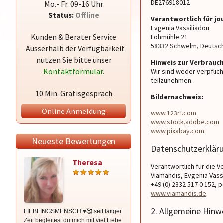
DE276918012
Mo.- Fr. 09-16 Uhr
Status:
Offline
Verantwortlich für jo
Evgenia Vassiliadou
Kunden & Berater Service
Lohmühle 21
58332 Schwelm, Deutsc
Ausserhalb der Verfügbarkeit
nutzen Sie bitte unser
Hinweis zur Verbrauc
Kontaktformular
.
Wir sind weder verpflic
teilzunehmen.
10 Min. Gratisgespräch
Bildernachweis:
Online Anmeldung
www.123rf.com
www.stock.adobe.com
www.pixabay.com
Neueste Bewertungen
Datenschutzerklär
Theresa
Irina
Verantwortlich für die 
Viamandis, Evgenia Vass
+49 (0) 2332 517 0 152, p
www.viamandis.de
.
2. Allgemeine Hinw
LIEBLINGSMENSCH ♥️🥰 seit langer
Unendlich lieb gewonnen in den
Zeit begleitest du mich mit viel Liebe
letzten drei Jahren … immer da