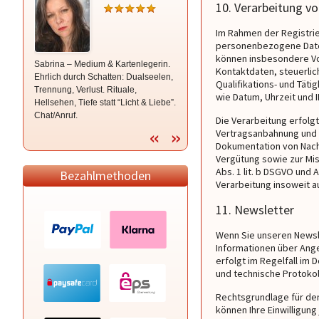
10. Verarbeitung v
Daniel
Im Rahmen der Registrie
personenbezogene Daten
können insbesondere Vo
Sabrina – Medium & Kartenlegerin.
Hellsehen - Hellfühlen - Hellhören -
Kontaktdaten, steuerlic
Ehrlich durch Schatten: Dualseelen,
Premium Reiki & Kristalle -
Qualifikations- und Tät
Trennung, Verlust. Rituale,
Channeling -
wie Datum, Uhrzeit und 
Hellsehen, Tiefe statt “Licht & Liebe”.
Frequenzen/Quantenheilung -
Chat/Anruf.
Aurachirurgie - Seelenarbeit - 98%
Die Verarbeitung erfolg
Treffsicher inkl. Zeitangaben
Vertragsanbahnung und V
Dokumentation von Nach
Vergütung sowie zur Mis
Abs. 1 lit. b DSGVO und 
Bezahlmethoden
Verarbeitung insoweit au
11. Newsletter
Wenn Sie unseren Newsl
Informationen über Ang
erfolgt im Regelfall im
und technische Protoko
Rechtsgrundlage für den 
können Ihre Einwilligung