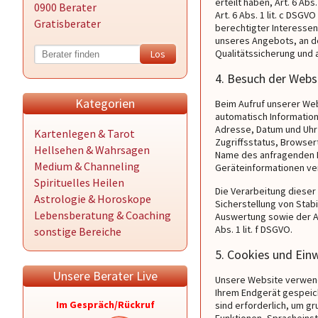
erteilt haben, Art. 6 Ab
0900 Berater
Art. 6 Abs. 1 lit. c DSGV
Gratisberater
berechtigter Interessen
unseres Angebots, an d
Qualitätssicherung und 
4. Besuch der Webs
Kategorien
Beim Aufruf unserer We
automatisch Information
Adresse, Datum und Uhrz
Kartenlegen & Tarot
Zugriffsstatus, Browse
Hellsehen & Wahrsagen
Name des anfragenden P
Medium & Channeling
Geräteinformationen ve
Spirituelles Heilen
Die Verarbeitung dieser
Astrologie & Horoskope
Sicherstellung von Stabi
Lebensberatung & Coaching
Auswertung sowie der Ab
Abs. 1 lit. f DSGVO.
sonstige Bereiche
5. Cookies und Ei
Unsere Berater Live
Unsere Website verwende
Ihrem Endgerät gespeic
Im Gespräch/Rückruf
sind erforderlich, um g