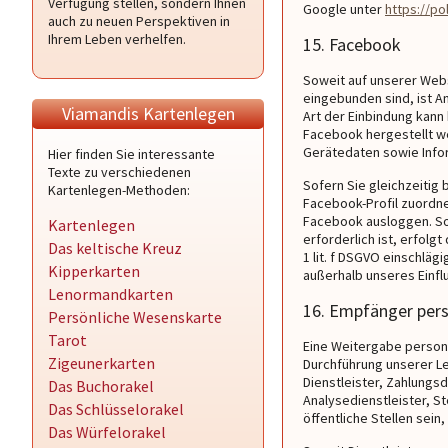
Verfügung stellen, sondern Ihnen
Google unter
https://po
auch zu neuen Perspektiven in
Ihrem Leben verhelfen.
15. Facebook
Soweit auf unserer Webs
eingebunden sind, ist An
Viamandis Kartenlegen
Art der Einbindung kann
Facebook hergestellt w
Gerätedaten sowie Info
Hier finden Sie interessante
Texte zu verschiedenen
Sofern Sie gleichzeitig
Kartenlegen-Methoden:
Facebook-Profil zuordne
Facebook ausloggen. Sow
Kartenlegen
erforderlich ist, erfolgt
Das keltische Kreuz
1 lit. f DSGVO einschlä
Kipperkarten
außerhalb unseres Einfl
Lenormandkarten
16. Empfänger per
Persönliche Wesenskarte
Tarot
Eine Weitergabe persone
Zigeunerkarten
Durchführung unserer Le
Dienstleister, Zahlungsd
Das Buchorakel
Analysedienstleister, S
Das Schlüsselorakel
öffentliche Stellen sein
Das Würfelorakel