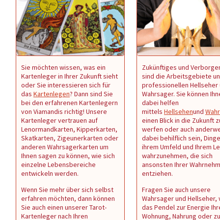
Sie möchten wissen, was ein
Zukünftiges und Verborge
Kartenleger in Ihrer Zukunft sieht
sind die Arbeitsgebiete u
oder Sie interessieren sich für
professionellen Hellseher
das
Kartenlegen
? Dann sind Sie
Wahrsager. Sie können Ihn
bei den erfahrenen Kartenlegern
dabei helfen
von Viamandis richtig! Unsere
mittels
Hellsehen
und
Wahr
Kartenleger vertrauen auf
einen Blick in die Zukunft z
Lenormandkarten, Kipperkarten,
werfen oder auch anderwe
Skatkarten, Zigeunerkarten oder
dabei behilflich sein, Dinge
anderen Wahrsagerkarten um
ihrem Umfeld und Ihrem L
Ihnen sagen zu können, wie sich
wahrzunehmen, die sich
einzelne Lebensbereiche
ansonsten Ihrer Wahrneh
entwickeln werden.
entziehen.
Wenn Sie mehr über sich selbst
Fragen Sie auch unsere
erfahren möchten, dann können
Wahrsager und Hellseher,
Sie auch einen unserer Tarot-
das Pendel zur Energie Ihr
Kartenleger nach Ihren
Wohnung, Nahrung oder z