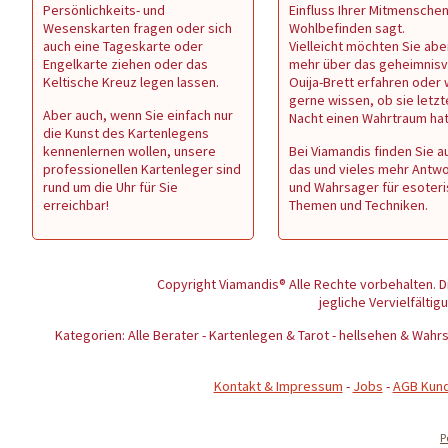
Persönlichkeits- und
Einfluss Ihrer Mitmenschen 
Wesenskarten fragen oder sich
Wohlbefinden sagt.
auch eine Tageskarte oder
Vielleicht möchten Sie abe
Engelkarte ziehen oder das
mehr über das geheimnisv
Keltische Kreuz legen lassen.
Ouija-Brett erfahren oder
gerne wissen, ob sie letzt
Aber auch, wenn Sie einfach nur
Nacht einen Wahrtraum ha
die Kunst des Kartenlegens
kennenlernen wollen, unsere
Bei Viamandis finden Sie au
professionellen Kartenleger sind
das und vieles mehr Antw
rund um die Uhr für Sie
und Wahrsager für esoter
erreichbar!
Themen und Techniken.
Copyright Viamandis® Alle Rechte vorbehalten. D
jegliche Vervielfältig
Kategorien: Alle Berater - Kartenlegen & Tarot - hellsehen & Wa
Kontakt & Impressum
-
Jobs
-
AGB Kun
P