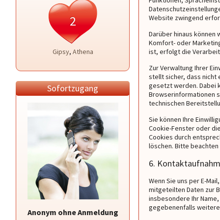
Funktionen, Spracheinst
Datenschutzeinstellunge
2
Website zwingend erford
Darüber hinaus können w
Komfort- oder Marketing
Gipsy
,
Athena
ist, erfolgt die Verarbei
Zur Verwaltung Ihrer Ei
stellt sicher, dass nich
gesetzt werden. Dabei k
Sofortzugang
Browserinformationen s
technischen Bereitstellu
Sie können Ihre Einwilli
Cookie-Fenster oder di
Cookies durch entsprec
löschen. Bitte beachten
6. Kontaktaufnahm
Wenn Sie uns per E-Mail,
mitgeteilten Daten zur 
insbesondere Ihr Name, I
gegebenenfalls weitere 
Anonym ohne Anmeldung