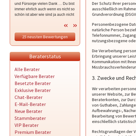
Der Schutz Ihrer perso
und Fürsorge vielen Dank … Du bist
wenn es brennt … ich hoffe die
ausschließlich im Rahme
immer ehrlich auch wenn es nicht so
schwere Zeit ist nun bald vorbei …
Grundverordnung (DSGV
schön ist aber wie sind ja auch nicht
ich bleibe im Vertrauen drück dich
bei wünsch dir was sondern bei so
Personenbezogene Daten s
isses 🥰 ganz lieben Dank für dein
natürliche Person bezie
Mut machen dein sein und deine
Telefonnummer, Zugangs
25 neusten Bewertungen
mittlerweile Freundschaft hdl 😘
nutzungsbezogene oder 
Die Verarbeitung person
Beraterstatus
Erbringung unserer Leis
Kommunikation mit Ihnen,
Missbrauchsverhinderung
Alle Berater
Verfügbare Berater
3. Zwecke und Rech
Besetzte Berater
Wir verarbeiten person
Exklusive Berater
unserer Website, zur Be
Chat-Berater
Beraterkonten, zur Dur
E-Mail-Berater
von Guthaben, Zahlungen
Aufbewahrungs-, Nachwei
Neue Berater
Bearbeitung von Bewert
Stammberater
einschließlich statistis
VIP Berater
Rechtsgrundlagen der Ver
Premium Berater