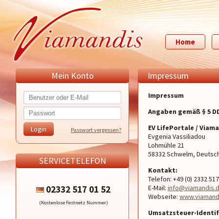
Home
Mein Konto
Impressum
Impressum
Angaben gemäß § 5 D
EV LifePortale / Viam
Passwort vergessen?
Evgenia Vassiliadou
Lohmühle 21
58332 Schwelm, Deutsc
SERVICETELEFON
Kontakt:
Telefon: +49 (0) 2332 517
02332 517 01 52
E-Mail:
info@viamandis.
Webseite:
www.viamand
(Kostenlose Festnetz Nummer)
Umsatzsteuer-Identi