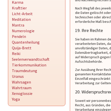
und Nachweispflichten s
Karma
Krafttier
Nach Wegfall des jewei
die Daten gelöscht oder
Licht-Arbeit
technischen oder abrech
Meditation
erforderliche Maß besch
Mantra
19. Ihre Rechte
Numerologie
Pendeln
Sie haben im Rahmen der
Quantenheilung
verarbeiteten Daten, da
Quija-Brett
unvollständiger Daten, 
Datenübertragbarkeit, da
Reiki
auf Widerspruch gegen 
Seelenverwandtschaft
Aufsichtsbehörde.
Tierkommunikation
Zur Ausübung Ihrer Rech
Traumdeutung
genannten Kontaktdaten 
Uranus
Einzelfall eingeschränk
Wahrsagen
Verarbeitung zur Gelte
Wahrtraum
20. Widerspruchsre
Xenoglossie
Yoga
Soweit wir personenbezo
Recht, aus Gründen, die
Verarbeitung einzulege