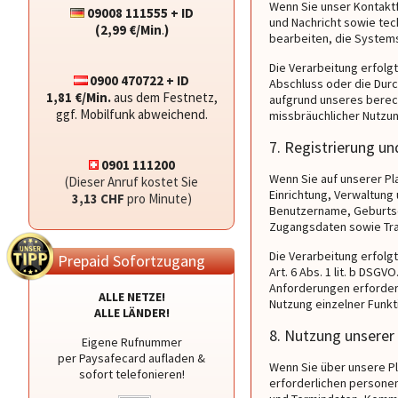
Wenn Sie unser Kontakt
09008 111555 + ID
und Nachricht sowie tec
(2,99 €/Min
.
)
bearbeiten, die Systems
Die Verarbeitung erfolgt
0900 470722 + ID
Abschluss oder die Durch
1,81 €/Min.
aus dem Festnetz,
aufgrund unseres berech
ggf. Mobilfunk abweichend.
missbräuchlicher Nutz
7. Registrierung u
0901 111200
Wenn Sie auf unserer Pla
(Dieser Anruf kostet Sie
Einrichtung, Verwaltun
3,13 CHF
pro Minute)
Benutzername, Geburtsd
Zugangsdaten sowie Tra
Die Verarbeitung erfolg
Prepaid Sofortzugang
Art. 6 Abs. 1 lit. b DSG
Anforderungen erforderl
ALLE NETZE!
Nutzung einzelner Funkt
ALLE LÄNDER!
8. Nutzung unserer
Eigene Rufnummer
per Paysafecard aufladen &
Wenn Sie über unsere Pl
sofort telefonieren!
erforderlichen persone