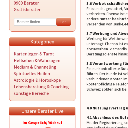
0900 Berater
3.6 Verbot schädliche
Es ist nicht gestattet, 
Gratisberater
verbreiten. Ebenso ist e
andere Nutzer beeinträc
Versenden von Junk-E-Ma
3.7 Werbung und Abw
Werbung für Wettbewerb
Kategorien
untersagt. Ebenso ist e
abzuwerben. Viamandis u
Kartenlegen & Tarot
Beratungsdienste hinau
Hellsehen & Wahrsagen
3.8 Verantwortung fü
Medium & Channeling
Eine unkontrollierte Nu
Spirituelles Heilen
führen. Der Kunde ist s
verbundenen Kosten im A
Astrologie & Horoskope
kostenpflichtige Telefo
Lebensberatung & Coaching
Schweiz sollten sich be
sonstige Bereiche
4.0 Nutzungsvertrag 
Unsere Berater Live
4.1 Abschluss des Nu
Im Gespräch/Rückruf
Mit der Registrierung s
ermöglicht dem Kunden 