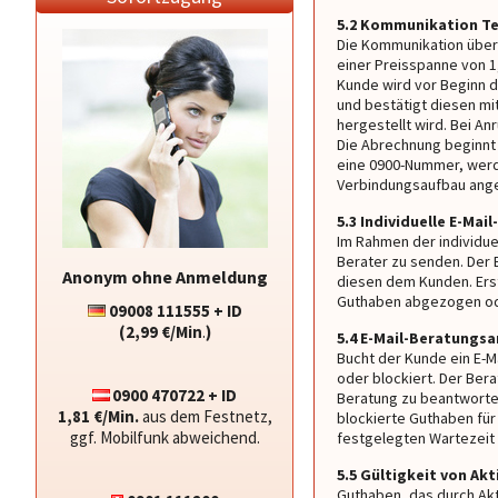
5.2 Kommunikation Te
Die Kommunikation über
einer Preisspanne von 1,
Kunde wird vor Beginn d
und bestätigt diesen mi
hergestellt wird. Bei A
Die Abrechnung beginnt 
eine 0900-Nummer, werd
Verbindungsaufbau ang
5.3 Individuelle E-Mai
Im Rahmen der individue
Berater zu senden. Der 
Anonym ohne Anmeldung
diesen dem Kunden. Ers
Guthaben abgezogen ode
09008 111555 + ID
(2,99 €/Min
.
)
5.4 E-Mail-Beratungs
Bucht der Kunde ein E-
oder blockiert. Der Bera
0900 470722 + ID
Beratung zu beantworte
1,81 €/Min.
aus dem Festnetz,
blockierte Guthaben für
ggf. Mobilfunk abweichend.
festgelegten Wartezeit
5.5 Gültigkeit von A
Guthaben, das durch Ak