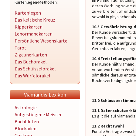
im Rahmen der Nutzung 
Kartenlegen-Methoden:
deren Werbung sowie die
zu verbreiten, öffentli
Kartenlegen
sowohl in physischer als
Das keltische Kreuz
Kipperkarten
10.3 Gewährleistung d
Der Kunde versichert, d
Lenormandkarten
Bewertungskommentare, f
Persönliche Wesenskarte
Dritter frei, die aufgru
Tarot
Gerichtsverfahren, an
Zigeunerkarten
10.4 Freistellungspfl
Das Buchorakel
Der Kunde hält Viamandi
Das Schlüsselorakel
verantwortenden Versto
sämtliche daraus entst
Das Würfelorakel
Rechtsverteidigungsko
Viamandis Lexikon
11.0 Schlussbestimm
Astrologie
11.1 Datenschutzerkl
Aufgestiegene Meister
Es gilt die auf Viamandi
Bachblüten
11.2 Rechtswahl
Blockaden
Für alle Verträge zwisc
Chakren