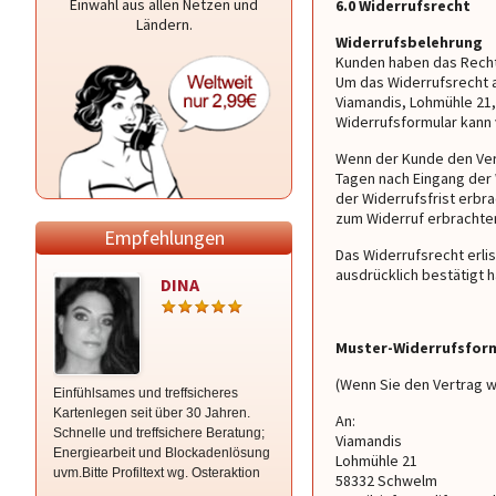
Einwahl aus allen Netzen und
6.0 Widerrufsrecht
Ländern.
Widerrufsbelehrung
Kunden haben das Recht
Um das Widerrufsrecht a
Viamandis, Lohmühle 21,
Widerrufsformular kann 
Wenn der Kunde den Vert
Tagen nach Eingang der
der Widerrufsfrist erbr
zum Widerruf erbrachten
Empfehlungen
Das Widerrufsrecht erli
ausdrücklich bestätigt h
DINA
Medium
Dajana
Muster-Widerrufsfor
(Wenn Sie den Vertrag w
Einfühlsames und treffsicheres
Liebevolle Hellsichtige-Fühlende
Kartenlegen seit über 30 Jahren.
Beratungen m. Hilfe der Engel.
An:
Schnelle und treffsichere Beratung;
Energiearbeit für alle Bereiche.
Viamandis
Energiearbeit und Blockadenlösung
Lohmühle 21
uvm.Bitte Profiltext wg. Osteraktion
58332 Schwelm
beachten