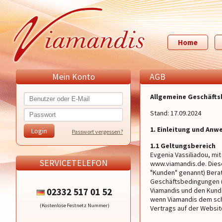
Home
Mein Konto
AGB
Allgemeine Geschäft
Stand: 17.09.2024
1. Einleitung und An
Passwort vergessen?
1.1 Geltungsbereich
Evgenia Vassiliadou, mi
SERVICETELEFON
www.viamandis.de. Diese
"Kunden" genannt) Bera
Geschäftsbedingungen (
02332 517 01 52
Viamandis und den Kund
wenn Viamandis dem schr
(Kostenlose Festnetz Nummer)
Vertrags auf der Websit