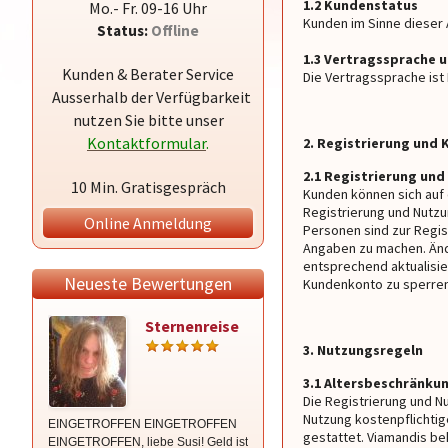
1.2 Kundenstatus
Mo.- Fr. 09-16 Uhr
Kunden im Sinne dieser 
Status:
Offline
1.3 Vertragssprache 
Kunden & Berater Service
Die Vertragssprache ist
Ausserhalb der Verfügbarkeit
nutzen Sie bitte unser
Kontaktformular
.
2. Registrierung und
2.1 Registrierung und
10 Min. Gratisgespräch
Kunden können sich auf 
Registrierung und Nutzu
Online Anmeldung
Personen sind zur Regis
Angaben zu machen. Änd
entsprechend aktualisie
Neueste Bewertungen
Kundenkonto zu sperren
Sternenreise
Medium
Dajana
3. Nutzungsregeln
3.1 Altersbeschränku
Die Registrierung und N
Nutzung kostenpflichtig
EINGETROFFEN EINGETROFFEN
Herzlichen Dank für die tolle
gestattet. Viamandis be
EINGETROFFEN, liebe Susi! Geld ist
Beratung und Blockadenlösung