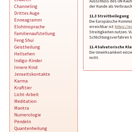
Ausschluss des UN-Kauf
Channeling
der Kunde als Verbrauch
Drittes Auge
11.3 Streitbeilegung
Enneagramm
Die Europäische Kommiss
Elohimsprache
erreichbar ist:
https://
Streitigkeiten nutzen. V
Familienaufstellung
Schlichtungsverfahren 
Feng Shui
Geistheilung
11.4 Salvatorische Kla
Die Unwirksamkeit einz
Hellsehen
nicht.
Indigo-Kinder
Innere Kind
Jenseitskontakte
Karma
Krafttier
Licht-Arbeit
Meditation
Mantra
Numerologie
Pendeln
Quantenheilung