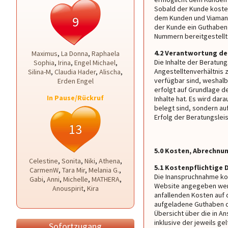
Sobald der Kunde kosten
9
dem Kunden und Viamand
der Kunde ein Guthaben
Nummern bereitgestellt
4.2 Verantwortung de
Maximus
,
La Donna
,
Raphaela
Die Inhalte der Beratun
Sophia
,
Irina
,
Engel Michael
,
Angestelltenverhältnis 
Silina-M
,
Claudia Hader
,
Alischa
,
verfügbar sind, weshalb
Erden Engel
erfolgt auf Grundlage d
In Pause/Rückruf
Inhalte hat. Es wird da
belegt sind, sondern au
Erfolg der Beratungslei
13
5.0 Kosten, Abrechnu
Celestine
,
Sonita
,
Niki
,
Athena
,
5.1 Kostenpflichtige 
CarmenW
,
Tara Mir
,
Melania G.
,
Die Inanspruchnahme kos
Gabi
,
Anni
,
Michelle
,
MATHERA
,
Website angegeben werd
Anouspirit
,
Kira
anfallenden Kosten auf d
aufgeladene Guthaben d
Übersicht über die in A
inklusive der jeweils g
Sofortzugang