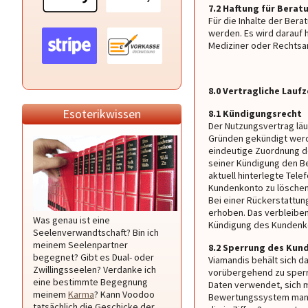
7.2 Haftung für Berat
Für die Inhalte der Ber
werden. Es wird darauf 
Mediziner oder Rechtsa
8.0 Vertragliche Lauf
Esoterikwissen
8.1 Kündigungsrecht
Der Nutzungsvertrag läu
Gründen gekündigt werden
eindeutige Zuordnung d
seiner Kündigung den B
aktuell hinterlegte Tel
Kundenkonto zu löschen
Bei einer Rückerstattun
erhoben. Das verbleibe
Was genau ist eine
Kündigung des Kundenko
Seelenverwandtschaft? Bin ich
meinem Seelenpartner
8.2 Sperrung des Ku
begegnet? Gibt es Dual- oder
Viamandis behält sich d
Zwillingsseelen? Verdanke ich
vorübergehend zu sperr
eine bestimmte Begegnung
Daten verwendet, sich m
meinem
Karma
? Kann Voodoo
Bewertungssystem manip
tatsächlich die Geschicke der