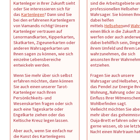
Kartenleger in Ihrer Zukunft sieht
sind die Arbeitsgebiete u
oder Sie interessieren sich für
professionellen Hellseher
das
Kartenlegen
? Dann sind Sie
Wahrsager. Sie können Ihn
bei den erfahrenen Kartenlegern
dabei helfen
von Viamandis richtig! Unsere
mittels
Hellsehen
und
Wahr
Kartenleger vertrauen auf
einen Blick in die Zukunft z
Lenormandkarten, Kipperkarten,
werfen oder auch anderwe
Skatkarten, Zigeunerkarten oder
dabei behilflich sein, Dinge
anderen Wahrsagerkarten um
ihrem Umfeld und Ihrem L
Ihnen sagen zu können, wie sich
wahrzunehmen, die sich
einzelne Lebensbereiche
ansonsten Ihrer Wahrneh
entwickeln werden.
entziehen.
Wenn Sie mehr über sich selbst
Fragen Sie auch unsere
erfahren möchten, dann können
Wahrsager und Hellseher,
Sie auch einen unserer Tarot-
das Pendel zur Energie Ihr
Kartenleger nach Ihren
Wohnung, Nahrung oder z
Persönlichkeits- und
Einfluss Ihrer Mitmenschen 
Wesenskarten fragen oder sich
Wohlbefinden sagt.
auch eine Tageskarte oder
Vielleicht möchten Sie abe
Engelkarte ziehen oder das
mehr über das geheimnisv
Keltische Kreuz legen lassen.
Ouija-Brett erfahren oder
gerne wissen, ob sie letzt
Aber auch, wenn Sie einfach nur
Nacht einen Wahrtraum ha
die Kunst des Kartenlegens