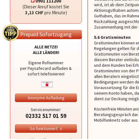
0901 111200
wird, ist ab dem Zeitpun
(Dieser Anruf kostet Sie
Aktionsguthaben automa
3,13 CHF
pro Minute)
Guthaben, das im Rahmen
Rückzahlung ausgeschloss
Zusammenhang mit der 
Prepaid Sofortzugang
5.6 Gratisminuten
Gratisminuten können e
ALLE NETZE!
Regelungen gelten für d
ALLE LÄNDER!
Gratisminuten von Berat
diesem Berater einlösba
Eigene Rufnummer
und dem Kunden bei Erha
per Paysafecard aufladen &
Gratisminuten von der P
sofort telefonieren!
allen Beratern eingelö
Bedingungen werden dem 
Voraussetzung für die E
seinem Konto haben, da
Anonyme Aufladung
dient zur Deckung mögli
Kostenfreie Minuten und
Servicenummer:
Beratungsgespräch dar.
02332 517 01 59
Mobilfunknetz oder aus
So funktioniert`s