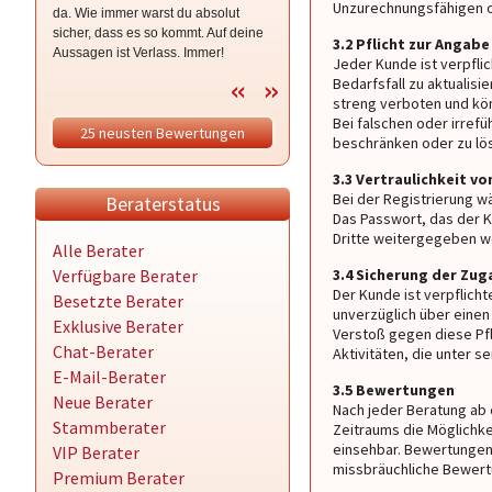
Unzurechnungsfähigen o
da. Wie immer warst du absolut
Mega Beraterin! Das war nicht unser
sicher, dass es so kommt. Auf deine
erstes und nicht das letzte Gespräch!
3.2 Pflicht zur Angab
Aussagen ist Verlass. Immer!
Du bist super! ☀️
Jeder Kunde ist verpfli
Tausend Sterne für dich.
Bedarfsfall zu aktualis
streng verboten und kön
Bei falschen oder irref
25 neusten Bewertungen
beschränken oder zu lö
3.3 Vertraulichkeit 
Bei der Registrierung w
Beraterstatus
Das Passwort, das der Ku
Dritte weitergegeben w
Alle Berater
Verfügbare Berater
3.4 Sicherung der Zu
Der Kunde ist verpflich
Besetzte Berater
unverzüglich über einen 
Exklusive Berater
Verstoß gegen diese Pfl
Chat-Berater
Aktivitäten, die unter s
E-Mail-Berater
3.5 Bewertungen
Neue Berater
Nach jeder Beratung ab
Stammberater
Zeitraums die Möglichke
einsehbar. Bewertungen
VIP Berater
missbräuchliche Bewert
Premium Berater