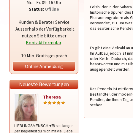
Mo.- Fr. 09-16 Uhr
Felsbilder in der Sahar
Status:
Offline
historische Spuren des P
Pharaonengräbern als G
Kunden & Berater Service
verwendet, z.B. um Wass
das esoterische Pendeln
Ausserhalb der Verfügbarkeit
nutzen Sie bitte unser
Kontaktformular
.
Es gibt eine Vielzahl a
Ihr Aufbau jedoch ist im
10 Min. Gratisgespräch
oder Kette. Dadurch, da
beantworten und mit Hil
Online Anmeldung
ausgependelt werden.
Neueste Bewertungen
Das Pendeln ist mittler
Bestandteil der moderne
Theresa
Irina
Pendler, die Ihnen Tag 
stehen.
LIEBLINGSMENSCH ♥️🥰 seit langer
Unendlich lieb gewonnen in den
Zeit begleitest du mich mit viel Liebe
letzten drei Jahren … immer da