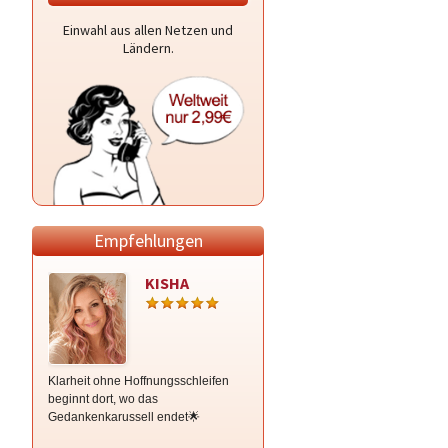
Einwahl aus allen Netzen und
Ländern.
Empfehlungen
KISHA
Anne-Maria
Klarheit ohne Hoffnungsschleifen
Hellsichtige und Hellfühlende
beginnt dort, wo das
Lebensberatung ohne Hilfsmittel.
Gedankenkarussell endet🌟
Liebevoll und ehrlich hole dich dort
ab wo Du stehst! Auf Wunsch auch