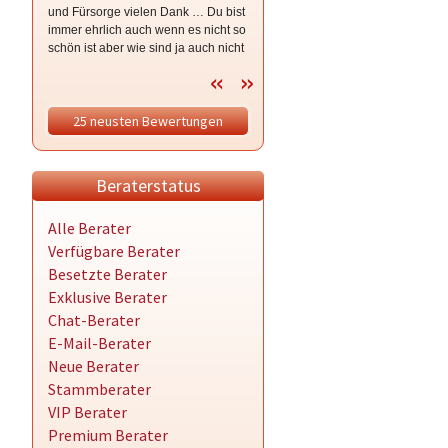
und Fürsorge vielen Dank … Du bist
wenn es brennt … ich hoffe die
immer ehrlich auch wenn es nicht so
schwere Zeit ist nun bald vorbei …
schön ist aber wie sind ja auch nicht
ich bleibe im Vertrauen drück dich
bei wünsch dir was sondern bei so
isses 🥰 ganz lieben Dank für dein
Mut machen dein sein und deine
25 neusten Bewertungen
mittlerweile Freundschaft hdl 😘
Beraterstatus
Alle Berater
Verfügbare Berater
Besetzte Berater
Exklusive Berater
Chat-Berater
E-Mail-Berater
Neue Berater
Stammberater
VIP Berater
Premium Berater