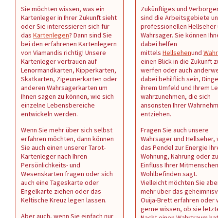
Sie möchten wissen, was ein
Zukünftiges und Verborge
Kartenleger in Ihrer Zukunft sieht
sind die Arbeitsgebiete u
oder Sie interessieren sich für
professionellen Hellseher
das
Kartenlegen
? Dann sind Sie
Wahrsager. Sie können Ihn
bei den erfahrenen Kartenlegern
dabei helfen
von Viamandis richtig! Unsere
mittels
Hellsehen
und
Wahr
Kartenleger vertrauen auf
einen Blick in die Zukunft z
Lenormandkarten, Kipperkarten,
werfen oder auch anderwe
Skatkarten, Zigeunerkarten oder
dabei behilflich sein, Dinge
anderen Wahrsagerkarten um
ihrem Umfeld und Ihrem L
Ihnen sagen zu können, wie sich
wahrzunehmen, die sich
einzelne Lebensbereiche
ansonsten Ihrer Wahrneh
entwickeln werden.
entziehen.
Wenn Sie mehr über sich selbst
Fragen Sie auch unsere
erfahren möchten, dann können
Wahrsager und Hellseher,
Sie auch einen unserer Tarot-
das Pendel zur Energie Ihr
Kartenleger nach Ihren
Wohnung, Nahrung oder z
Persönlichkeits- und
Einfluss Ihrer Mitmenschen 
Wesenskarten fragen oder sich
Wohlbefinden sagt.
auch eine Tageskarte oder
Vielleicht möchten Sie abe
Engelkarte ziehen oder das
mehr über das geheimnisv
Keltische Kreuz legen lassen.
Ouija-Brett erfahren oder
gerne wissen, ob sie letzt
Aber auch, wenn Sie einfach nur
Nacht einen Wahrtraum ha