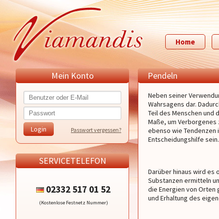
Home
Mein Konto
Pendeln
Neben seiner Verwendung
Wahrsagens dar. Dadurc
Teil des Menschen und d
Maße, um Verborgenes z
Passwort vergessen?
ebenso wie Tendenzen in
Entscheidungshilfe sein.
SERVICETELEFON
Darüber hinaus wird es o
Substanzen ermitteln un
02332 517 01 52
die Energien von Orten g
und Erhaltung des eige
(Kostenlose Festnetz Nummer)