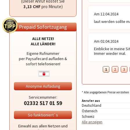
(Dieser Anruf kostet Sie
3,13 CHF
pro Minute)
Am 12.04.2024
laut werden sollte m
Prepaid Sofortzugang
ALLE NETZE!
Am 02.04.2024
ALLE LÄNDER!
Einblicke in meine Si
Eigene Rufnummer
Immer wieder mal.
per Paysafecard aufladen &
sofort telefonieren!
1
2
3
Anonyme Aufladung
* Alle angegebenen Preise verstehen 
Servicenummer:
Anrufer aus
02332 517 01 59
Deutschland
Österreich
So funktioniert`s
Schweiz
Alle anzeigen
Einwahl aus allen Netzen und