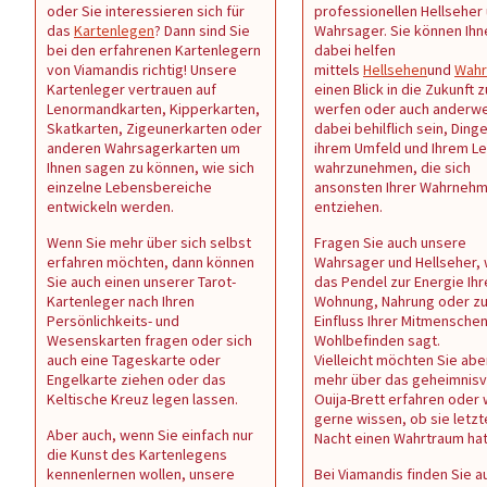
oder Sie interessieren sich für
professionellen Hellseher
das
Kartenlegen
? Dann sind Sie
Wahrsager. Sie können Ihn
bei den erfahrenen Kartenlegern
dabei helfen
von Viamandis richtig! Unsere
mittels
Hellsehen
und
Wahr
Kartenleger vertrauen auf
einen Blick in die Zukunft z
Lenormandkarten, Kipperkarten,
werfen oder auch anderwe
Skatkarten, Zigeunerkarten oder
dabei behilflich sein, Dinge
anderen Wahrsagerkarten um
ihrem Umfeld und Ihrem L
Ihnen sagen zu können, wie sich
wahrzunehmen, die sich
einzelne Lebensbereiche
ansonsten Ihrer Wahrneh
entwickeln werden.
entziehen.
Wenn Sie mehr über sich selbst
Fragen Sie auch unsere
erfahren möchten, dann können
Wahrsager und Hellseher,
Sie auch einen unserer Tarot-
das Pendel zur Energie Ihr
Kartenleger nach Ihren
Wohnung, Nahrung oder z
Persönlichkeits- und
Einfluss Ihrer Mitmenschen 
Wesenskarten fragen oder sich
Wohlbefinden sagt.
auch eine Tageskarte oder
Vielleicht möchten Sie abe
Engelkarte ziehen oder das
mehr über das geheimnisv
Keltische Kreuz legen lassen.
Ouija-Brett erfahren oder
gerne wissen, ob sie letzt
Aber auch, wenn Sie einfach nur
Nacht einen Wahrtraum ha
die Kunst des Kartenlegens
kennenlernen wollen, unsere
Bei Viamandis finden Sie au