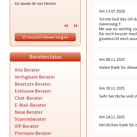
Ich danke dir von Herzen
Montag kam dann von R die
Reaktion, die negativ gewesen ist
Am 13.07.2026
und mich tief getroffen hat. Du
Tut mir leid das ich
hattest mich eigentlich bestätigt und
Genesung !! 

dann das. Ich werde vorsichtiger. Lt.
Mir war es wichtig zu
deiner Aussage wollen auch meine
für mich besser mach
25 neusten Bewertungen
Ahnen, dass es mir besser geht. Es
gewünscht mich ausr
tut mir leid, aber davon habe ich
bisher nichts gemerkt.
Beraterstatus
Am 08.12.2025
Vielen Dank für deine
Alle Berater
Verfügbare Berater
Besetzte Berater
Am 30.11.2025
Exklusive Berater
Sehr herzliche und s
Chat-Berater
E-Mail-Berater
Neue Berater
Am 24.11.2025
Stammberater
Herzlichen Dank für 
VIP Berater
Premium Berater