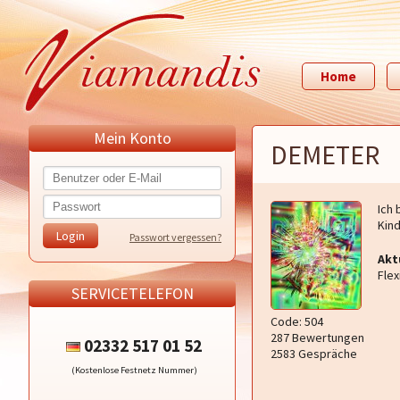
Home
Mein Konto
DEMETER
Ich 
Kind
Passwort vergessen?
Akt
Flex
SERVICETELEFON
Code: 504
287 Bewertungen
02332 517 01 52
2583 Gespräche
(Kostenlose Festnetz Nummer)