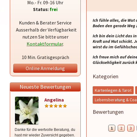
Mo.- Fr. 09-16 Uhr
Status:
frei
Ich fühle alles, die Wu
Kunden & Berater Service
Boden den gerade Weg 
Ausserhalb der Verfügbarkeit
Ich bin dein Licht das 
nutzen Sie bitte unser
Kraft und Mut schickt. 
Kontaktformular
.
wirst du im Gefühlschao
10 Min. Gratisgespräch
Ich freue mich auf dein
Glücksehligkeit zurück 
Online Anmeldung
Kategorien
Neueste Bewertungen
Kartenlegen & Tarot
Angelina
Medium
Lebensberatung & Coa
Serina
Bewertungen
1
2
3
Danke für die wertvolle Beratung, du
am Sonntag hatte ich ein
hast mir wieder Zuversicht gegeben.
Beratungsgespräch mit dir. Am