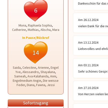
Dankeschön für das 
6
Am 26.12.2024
Mona
,
Raphaela Sophia
,
vielen Dank für die 
Catherine
,
Mathias
,
Alischa
,
Mara
In Pause/Rückruf
Am 13.12.2024
Liebevolles und ehrl
14
Am 03.11.2024
Saida
,
Celestine
,
Arienne
,
Engel
Sehr schönes Gesprä
Yve
,
Alessandro
,
Shayaluna
,
Sameah
,
Ava-Kalahanda
,
Anni
,
Engelmedium Angie
,
Die weisse
Feder
,
Diana
,
Fawna
,
Jessi
Am 27.10.2024
Von Herzen vielen l
Sofortzugang