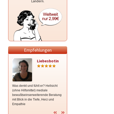
Ländern.
Empfehlungen
Liebesbotin
Ingrid
Was denkt und fühlt er? Hellsicht
LIEBE • BERUF • FINANZEN • Wenn
(ohne Hilfsmittel) mediale
du Fragen zu deinem
bewußtseinserweiterende Beratung
HERZENSMENSCHEN oder deiner
mit Blick in die Tiefe, Herz und
ZUKUNFT hast, bin ich für dich da.
Empathie
💕