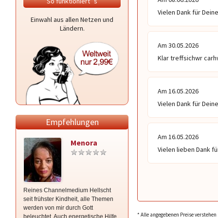
So funktioniert`s
Vielen Dank für Deine
Einwahl aus allen Netzen und
Ländern.
Am 30.05.2026
Klar treffsichwr car
Am 16.05.2026
Vielen Dank für Dein
Empfehlungen
Am 16.05.2026
Menora
Joleyen
Vielen lieben Dank fü
Reines Channelmedium Hellscht
ღஐღSOS-NOTDIENST für
seit frühster Kindheit, alle Themen
LIEBESKUMMER u.
werden von mir durch Gott
BEZIEHUNGSFRAGENღஐღ Liebt
* Alle angegebenen Preise verstehen 
beleuchtet, Auch energetische Hilfe
ER/SIE mich noch? Schnell und