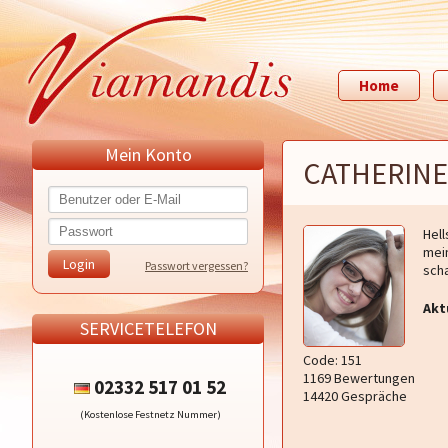
Home
Mein Konto
CATHERINE
Hell
mein
Passwort vergessen?
scha
Akt
SERVICETELEFON
Code: 151
1169 Bewertungen
02332 517 01 52
14420 Gespräche
(Kostenlose Festnetz Nummer)