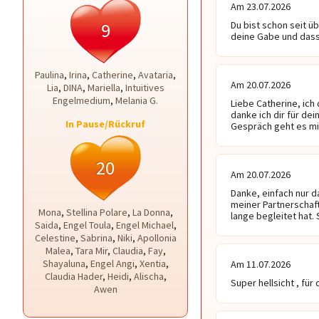
Am 23.07.2026
9
Du bist schon seit ü
deine Gabe und dass 
Paulina
,
Irina
,
Catherine
,
Avataria
,
Am 20.07.2026
Lia
,
DINA
,
Mariella
,
Intuitives
Engelmedium
,
Melania G.
Liebe Catherine, ich
danke ich dir für de
In Pause/Rückruf
Gespräch geht es mi
20
Am 20.07.2026
Danke, einfach nur d
meiner Partnerschaft
Mona
,
Stellina Polare
,
La Donna
,
lange begleitet hat.
Saida
,
Engel Toula
,
Engel Michael
,
Celestine
,
Sabrina
,
Niki
,
Apollonia
Malea
,
Tara Mir
,
Claudia
,
Fay
,
Shayaluna
,
Engel Angi
,
Xentia
,
Am 11.07.2026
Claudia Hader
,
Heidi
,
Alischa
,
Super hellsicht , für
Awen