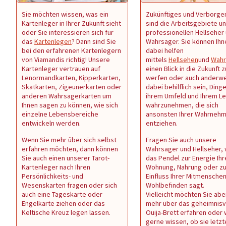
Sie möchten wissen, was ein
Zukünftiges und Verborge
Kartenleger in Ihrer Zukunft sieht
sind die Arbeitsgebiete u
oder Sie interessieren sich für
professionellen Hellseher
das
Kartenlegen
? Dann sind Sie
Wahrsager. Sie können Ihn
bei den erfahrenen Kartenlegern
dabei helfen
von Viamandis richtig! Unsere
mittels
Hellsehen
und
Wahr
Kartenleger vertrauen auf
einen Blick in die Zukunft z
Lenormandkarten, Kipperkarten,
werfen oder auch anderwe
Skatkarten, Zigeunerkarten oder
dabei behilflich sein, Dinge
anderen Wahrsagerkarten um
ihrem Umfeld und Ihrem L
Ihnen sagen zu können, wie sich
wahrzunehmen, die sich
einzelne Lebensbereiche
ansonsten Ihrer Wahrneh
entwickeln werden.
entziehen.
Wenn Sie mehr über sich selbst
Fragen Sie auch unsere
erfahren möchten, dann können
Wahrsager und Hellseher,
Sie auch einen unserer Tarot-
das Pendel zur Energie Ihr
Kartenleger nach Ihren
Wohnung, Nahrung oder z
Persönlichkeits- und
Einfluss Ihrer Mitmenschen 
Wesenskarten fragen oder sich
Wohlbefinden sagt.
auch eine Tageskarte oder
Vielleicht möchten Sie abe
Engelkarte ziehen oder das
mehr über das geheimnisv
Keltische Kreuz legen lassen.
Ouija-Brett erfahren oder
gerne wissen, ob sie letzt