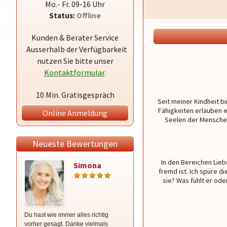
Mo.- Fr. 09-16 Uhr
Status:
Offline
Kunden & Berater Service
Ausserhalb der Verfügbarkeit
nutzen Sie bitte unser
Kontaktformular
.
10 Min. Gratisgespräch
Seit meiner Kindheit bi
Fähigkeiten erlauben e
Online Anmeldung
Seelen der Menschen 
Neueste Bewertungen
In den Bereichen Lieb
Simona
Annette
fremd ist. Ich spüre 
sie? Was fühlt er ode
Du hast wie immer alles richtig
Was würde ich nur ohne dich
vorher gesagt. Danke vielmals
machen? Bald wieder. 5 Sterne sind