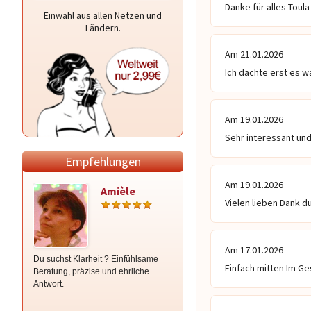
Danke für alles Toula
Einwahl aus allen Netzen und
Ländern.
Am 21.01.2026
Ich dachte erst es w
Am 19.01.2026
Sehr interessant und 
Empfehlungen
Am 19.01.2026
Amièle
Gabi
Vielen lieben Dank du
Am 17.01.2026
Du suchst Klarheit ? Einfühlsame
Ohne VorabinfoI berate ich
Einfach mitten Im G
Beratung, präzise und ehrliche
hellsichtig, treffsicher und für alle
Antwort.
Bereiche! Ich lege auch die Karten
für Tiere. Bei mir gibt es den
Rundumblick, aber auch