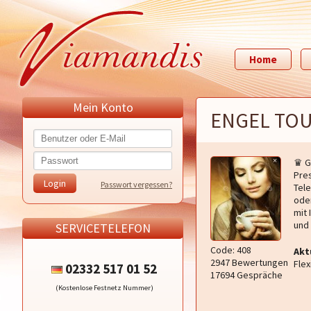
Home
Mein Konto
ENGEL TO
♛ G
Pres
Passwort vergessen?
Tel
ode
mit 
und
SERVICETELEFON
Code: 408
Akt
2947 Bewertungen
Flex
02332 517 01 52
17694 Gespräche
(Kostenlose Festnetz Nummer)