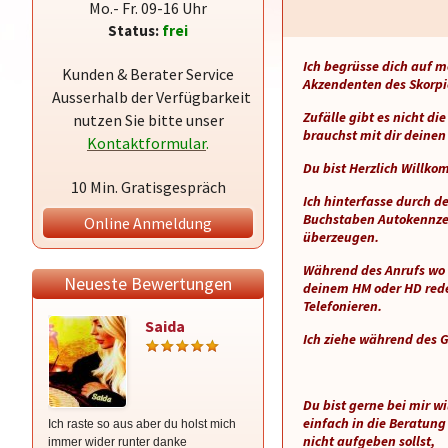
Mo.- Fr. 09-16 Uhr
Status:
frei
Ich begrüsse dich auf m
Kunden & Berater Service
Akzendenten des Skorpi
Ausserhalb der Verfügbarkeit
Zufälle gibt es nicht di
nutzen Sie bitte unser
brauchst mit dir deine
Kontaktformular
.
Du bist Herzlich Willk
10 Min. Gratisgespräch
Ich hinterfasse durch 
Buchstaben Autokennzei
Online Anmeldung
überzeugen.
Während des Anrufs wo 
Neueste Bewertungen
deinem HM oder HD rede
Telefonieren.
Saida
Saida
Ich ziehe während des G
Du bist gerne bei mir 
einfach in die Beratung
Ich raste so aus aber du holst mich
Hammer Beratung vielen dank
nicht aufgeben sollst,
immer wider runter danke