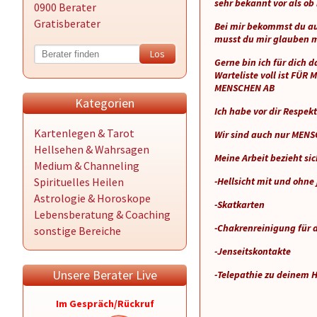
sehr bekannt vor als ob
0900 Berater
Gratisberater
Bei mir bekommst du auc
musst du mir glauben m
Gerne bin ich für dich
Warteliste voll ist F
MENSCHEN AB
Kategorien
Ich habe vor dir Respek
Kartenlegen & Tarot
Wir sind auch nur ME
Hellsehen & Wahrsagen
Meine Arbeit bezieht sic
Medium & Channeling
Spirituelles Heilen
-Hellsicht mit und ohne 
Astrologie & Horoskope
-Skatkarten
Lebensberatung & Coaching
-Chakrenreinigung für 
sonstige Bereiche
-Jenseitskontakte
Unsere Berater Live
-Telepathie zu deinem 
Im Gespräch/Rückruf