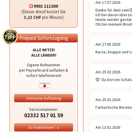
Am 17.07.2026
0901 111200
Danke für dein sein😘
(Dieser Anruf kostet Sie
Ich bin davon überze
3,13 CHF
pro Minute)
Heute wieder gestärkt
Ob bei meinem Brude
Prepaid Sofortzugang
Am 27.05.2026
ALLE NETZE!
Kurze, knappe und s
ALLE LÄNDER!
Eigene Rufnummer
per Paysafecard aufladen &
Am 25.02.2026
sofort telefonieren!
😍  Du bist ein Schat
Anonyme Aufladung
Am 25.02.2026
Fantastische Beratun
Servicenummer:
02332 517 01 59
So funktioniert`s
Am 13.02.2026