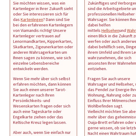
Sie möchten wissen, was ein
Zukünftiges und Verborge
Kartenleger in Ihrer Zukunft sieht
sind die Arbeitsgebiete u
oder Sie interessieren sich für
professionellen Hellseher
das
Kartenlegen
? Dann sind Sie
Wahrsager. Sie können Ihn
bei den erfahrenen Kartenlegern
dabei helfen
von Viamandis richtig! Unsere
mittels
Hellsehen
und
Wahr
Kartenleger vertrauen auf
einen Blick in die Zukunft z
Lenormandkarten, Kipperkarten,
werfen oder auch anderwe
Skatkarten, Zigeunerkarten oder
dabei behilflich sein, Dinge
anderen Wahrsagerkarten um
ihrem Umfeld und Ihrem L
Ihnen sagen zu können, wie sich
wahrzunehmen, die sich
einzelne Lebensbereiche
ansonsten Ihrer Wahrneh
entwickeln werden.
entziehen.
Wenn Sie mehr über sich selbst
Fragen Sie auch unsere
erfahren möchten, dann können
Wahrsager und Hellseher,
Sie auch einen unserer Tarot-
das Pendel zur Energie Ihr
Kartenleger nach Ihren
Wohnung, Nahrung oder z
Persönlichkeits- und
Einfluss Ihrer Mitmenschen 
Wesenskarten fragen oder sich
Wohlbefinden sagt.
auch eine Tageskarte oder
Vielleicht möchten Sie abe
Engelkarte ziehen oder das
mehr über das geheimnisv
Keltische Kreuz legen lassen.
Ouija-Brett erfahren oder
gerne wissen, ob sie letzt
Aber auch, wenn Sie einfach nur
Nacht einen Wahrtraum ha