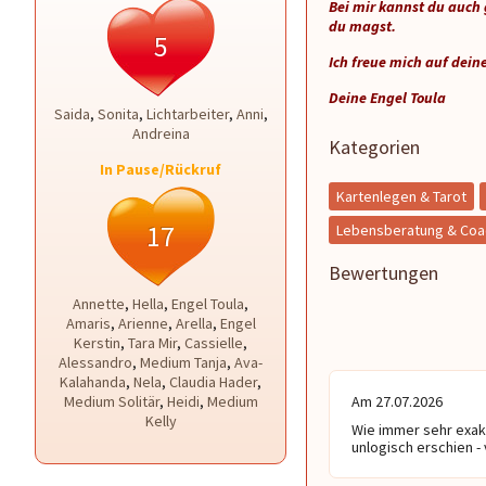
Bei mir kannst du auch
du magst.
5
Ich freue mich auf dein
Deine Engel Toula
Saida
,
Sonita
,
Lichtarbeiter
,
Anni
,
Andreina
Kategorien
In Pause/Rückruf
Kartenlegen & Tarot
17
Lebensberatung & Coa
Bewertungen
Annette
,
Hella
,
Engel Toula
,
Amaris
,
Arienne
,
Arella
,
Engel
Kerstin
,
Tara Mir
,
Cassielle
,
Alessandro
,
Medium Tanja
,
Ava-
Kalahanda
,
Nela
,
Claudia Hader
,
Medium Solitär
,
Heidi
,
Medium
Am 27.07.2026
Kelly
Wie immer sehr exakt
unlogisch erschien - 