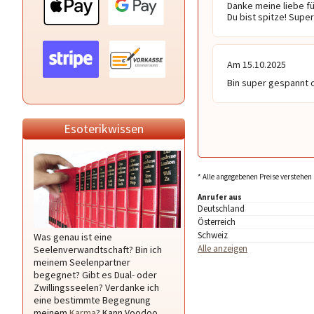
Danke meine liebe fü
Du bist spitze! Super
Am 15.10.2025
Bin super gespannt o
Esoterikwissen
* Alle angegebenen Preise verstehen 
Anrufer aus
Deutschland
Österreich
Schweiz
Was genau ist eine
Alle anzeigen
Seelenverwandtschaft? Bin ich
meinem Seelenpartner
begegnet? Gibt es Dual- oder
Zwillingsseelen? Verdanke ich
eine bestimmte Begegnung
meinem
Karma
? Kann Voodoo