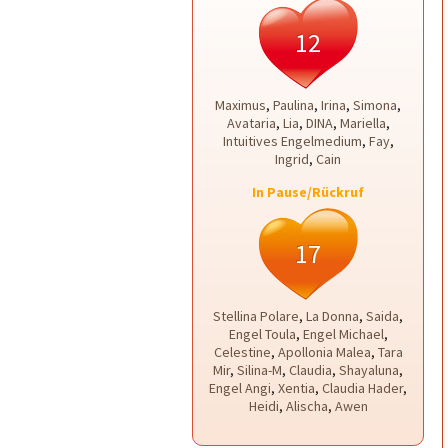
12
Maximus
,
Paulina
,
Irina
,
Simona
,
Avataria
,
Lia
,
DINA
,
Mariella
,
Intuitives Engelmedium
,
Fay
,
Ingrid
,
Cain
In Pause/Rückruf
17
Stellina Polare
,
La Donna
,
Saida
,
Engel Toula
,
Engel Michael
,
Celestine
,
Apollonia Malea
,
Tara
Mir
,
Silina-M
,
Claudia
,
Shayaluna
,
Engel Angi
,
Xentia
,
Claudia Hader
,
Heidi
,
Alischa
,
Awen