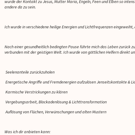
wurde der Kontakt zu Jesus, Mutter Maria, Engeln, Feen und Elben so intensiv
ganz viel Herz ♥️
andere da zu sein.
Ich wurde in verschiedene heilige Energien und Lichtfrequenzen eingeweiht, d
Nach einer gesundheitlich bedingten Pause führte mich das Leben zurück zu
verbunden mit der geistigen Welt. Ich wurde von göttlichen Helfern direkt unt
Seelenanteile zurückzuholen
Energetische Angriffe und Fremdenergien aufzulösen Jenseitskontakte & L
Karmische Verstrickungen zu klären
Vergebungsarbeit, Blockadenlösung & Lichttransformation
Auflösung von Flüchen, Verwünschungen und alten Mustern
Was ich dir anbieten kann: