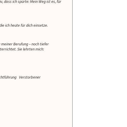
, dass ich spürte: Mein Weg ist es, für
wo ich vorsichtig sein muss und da
und du bist sehr treffsich
hattest du wirklich Recht. Du bist
weiterzuempfehlen 💐
super, schön dass es dich gibt 💗
ie ich heute für dich einsetze.
 meiner Berufung – noch tiefer
errichtet. Sie lehrten mich:
ichtführung Verstorbener