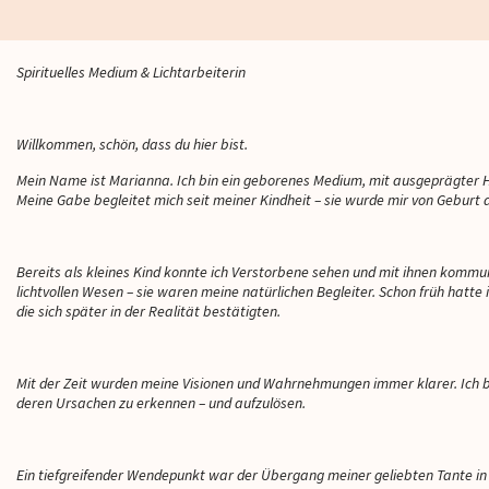
Spirituelles Medium & Lichtarbeiterin
Willkommen, schön, dass du hier bist.
Mein Name ist Marianna. Ich bin ein geborenes Medium, mit ausgeprägter Hell
Meine Gabe begleitet mich seit meiner Kindheit – sie wurde mir von Geburt
Bereits als kleines Kind konnte ich Verstorbene sehen und mit ihnen kommun
lichtvollen Wesen – sie waren meine natürlichen Begleiter. Schon früh hatt
die sich später in der Realität bestätigten.
Littlemoon
Littlemoon
Mit der Zeit wurden meine Visionen und Wahrnehmungen immer klarer. Ich 
deren Ursachen zu erkennen – und aufzulösen.
er Beratung mit
Besteeeeee top top top
Sie hat so ein g
Ein tiefgreifender Wendepunkt war der Übergang meiner geliebten Tante in
nnnnnnzzzzz viel Herz
Beratungen sind