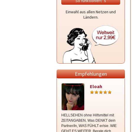
So funktioniert`s
Einwahl aus allen Netzen und
Ländern.
Empfehlungen
Eloah
HELLSEHEN ohne Hilfsmittel mit
Hellseh
ZEITANGABEN. Was DENKT dein
Direkte
Partner/In, WAS FÜHLT er/sie. WIE
bin von
GEHT ES WEITER. Berate dich
und lie