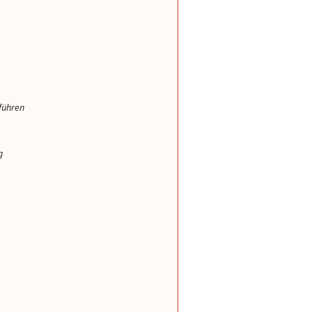
t führen
g