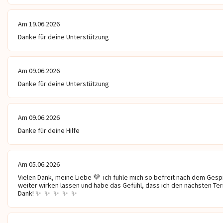
Am 19.06.2026
Danke für deine Unterstützung
Am 09.06.2026
Danke für deine Unterstützung
Am 09.06.2026
Danke für deine Hilfe
Elisa
Medium Anita
Am 05.06.2026
Vielen Dank, meine Liebe 💜  ich fühle mich so befreit nach dem Gesprä
weiter wirken lassen und habe das Gefühl, dass ich den nächsten Ter
Dank! ✨  ✨  ✨  ✨  ✨ 
en ohne Hilfsmittel ❤ ️
🩵Dein Medium💫Hellsehend mit
Wo der Verstand
 Antwort auf alle Fragen. Ich
Bilder🔮Alle Lebensbereiche sind
mehr findet, beg
 Herzen für Dich da, ehrlich
Willkommen💚Wünscht eine Reise
der Intuition
bevoll.Spezialgebiet Liebe /
in Jetzt, Was denkt ER🩵SIE mit