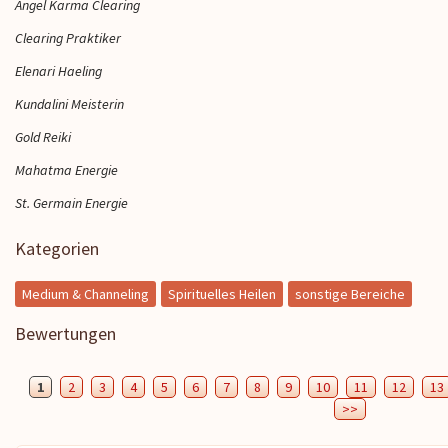
Angel Karma Clearing
Clearing Praktiker
Elenari Haeling
Kundalini Meisterin
Gold Reiki
Mahatma Energie
St. Germain Energie
Kategorien
Medium & Channeling
Spirituelles Heilen
sonstige Bereiche
Bewertungen
1
2
3
4
5
6
7
8
9
10
11
12
13
>>