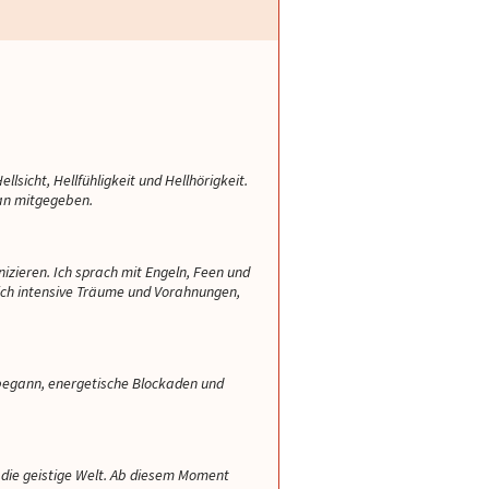
sicht, Hellfühligkeit und Hellhörigkeit.
 an mitgegeben.
izieren. Ich sprach mit Engeln, Feen und
e ich intensive Träume und Vorahnungen,
Paulina
Irina
Vane
begann, energetische Blockaden und
utes Herz und ihre
Liebe Irina, danke für deine Sicht in
Liebe Vanessa, danke fü
 die geistige Welt. Ab diesem Moment
 soo gigantisch mit
die Karten. Du hast immer erkannt,
super Beratungen. Du sie