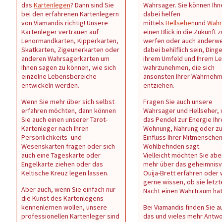
das
Kartenlegen
? Dann sind Sie
Wahrsager. Sie können Ihn
bei den erfahrenen Kartenlegern
dabei helfen
von Viamandis richtig! Unsere
mittels
Hellsehen
und
Wahr
Kartenleger vertrauen auf
einen Blick in die Zukunft z
Lenormandkarten, Kipperkarten,
werfen oder auch anderwe
Skatkarten, Zigeunerkarten oder
dabei behilflich sein, Dinge
anderen Wahrsagerkarten um
ihrem Umfeld und Ihrem L
Ihnen sagen zu können, wie sich
wahrzunehmen, die sich
einzelne Lebensbereiche
ansonsten Ihrer Wahrneh
entwickeln werden.
entziehen.
Wenn Sie mehr über sich selbst
Fragen Sie auch unsere
erfahren möchten, dann können
Wahrsager und Hellseher,
Sie auch einen unserer Tarot-
das Pendel zur Energie Ihr
Kartenleger nach Ihren
Wohnung, Nahrung oder z
Persönlichkeits- und
Einfluss Ihrer Mitmenschen 
Wesenskarten fragen oder sich
Wohlbefinden sagt.
auch eine Tageskarte oder
Vielleicht möchten Sie abe
Engelkarte ziehen oder das
mehr über das geheimnisv
Keltische Kreuz legen lassen.
Ouija-Brett erfahren oder
gerne wissen, ob sie letzt
Aber auch, wenn Sie einfach nur
Nacht einen Wahrtraum ha
die Kunst des Kartenlegens
kennenlernen wollen, unsere
Bei Viamandis finden Sie au
professionellen Kartenleger sind
das und vieles mehr Antw