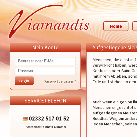
Home
Mein Konto
Aufgestiegene Mei
Menschen, die einst auf
verwirklicht haben, wer
Konfuzius oder Saint Ge
mit ihrem Ableben, sonde
Passwort vergessen?
Erde und stehen so den 
SERVICETELEFON
Auch wenn einige von i
Menschen ungeachtet sei
aufgestiegenen Meister z
02332 517 01 52
Buddhas Weg ein anderer
jeden Menschen, seinen 
(Kostenlose Festnetz Nummer)