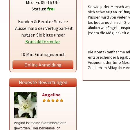
Mo.- Fr. 09-16 Uhr
So wie jeder Mensch wa
Status:
frei
sich schwierigen Prüfu
Wissen wird von vielen 
Kunden & Berater Service
bis heute noch nach. Si
ähnlich wie Engel – insp
Ausserhalb der Verfügbarkeit
jedem die Möglichkeit o
nutzen Sie bitte unser
Kontaktformular
.
Die Kontaktaufnahme mi
10 Min. Gratisgespräch
entsprechender Begabun
Visionen oder tiefe Med
Online Anmeldung
Zeichen im Alltag ihre A
Neueste Bewertungen
Angelina
Mona
Angina ist meine Stammberaterin
1 x Mona immer Mona❤️❤️❤️danke
geworden. Hier bekomme ich
für Alles 🔝🔝🙏