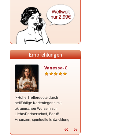
Empfehlungen
Vanessa-C
Mona
°•Hohe Trefferquote durch
..wenn Du es träumen kannst, kannst
hellfühlige Kartenlegerin mit
Du es auch leben... Herz zu Herz
ukrainischen Wurzeln zur
Beratung.❤ ❤ ❤ ..ich freue mich auf
Liebe/Partnerschaft, Beruf/
Dich! Spezialgebiet: Liebe /Beruf
Finanzen, spirituelle Entwicklung.
Ohne Vorabinfo, präzise,ohne
Umschweife°•