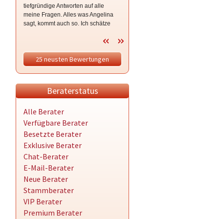
tiefgründige Antworten auf alle
meine Fragen. Alles was Angelina
sagt, kommt auch so. Ich schätze
sehr diese vom Gott gegebene
Gabe, die Angelina uns zu
Verfügung stellt. 🫶 Ich kann es mit
25 neusten Bewertungen
Worten nicht beschreiben, ruft hier
an und überzeugt euch selbst!
Beraterstatus
Alle Berater
Verfügbare Berater
Besetzte Berater
Exklusive Berater
Chat-Berater
E-Mail-Berater
Neue Berater
Stammberater
VIP Berater
Premium Berater