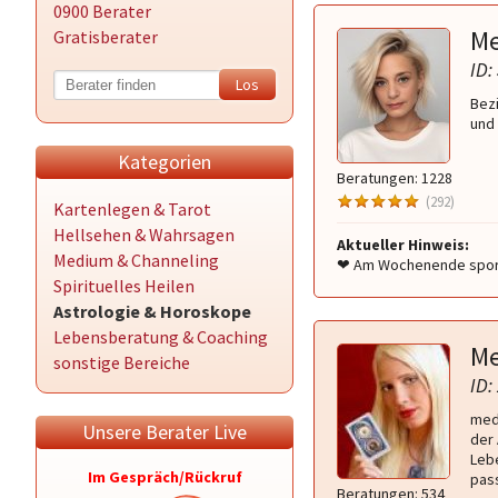
0900 Berater
Me
Gratisberater
ID:
Bezi
und 
Kategorien
Beratungen: 1228
(292)
Kartenlegen & Tarot
Hellsehen & Wahrsagen
Aktueller Hinweis:
Medium & Channeling
❤ Am Wochenende spora
Spirituelles Heilen
Astrologie & Horoskope
Lebensberatung & Coaching
Me
sonstige Bereiche
ID:
medi
Unsere Berater Live
der 
Lebe
Im Gespräch/Rückruf
pass
Beratungen: 534