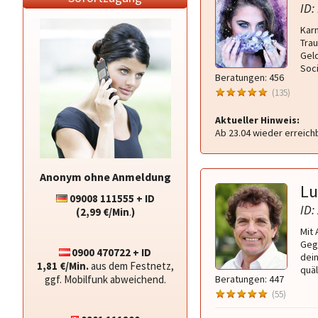
ID:
Kar
Tra
Geld
Soci
Beratungen: 456
(135)
Aktueller Hinweis:
Ab 23.04 wieder erreich
Anonym ohne Anmeldung
Lu
09008 111555 + ID
ID:
(2,99 €/Min
.
)
Mit 
Geg
0900 470722 + ID
dein
1,81 €/Min.
aus dem Festnetz,
quä
ggf. Mobilfunk abweichend.
Beratungen: 447
(55)