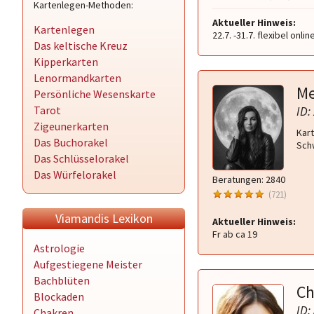
Kartenlegen-Methoden:
Aktueller Hinweis:
Kartenlegen
22.7. -31.7. flexibel on
Das keltische Kreuz
Kipperkarten
Lenormandkarten
M
Persönliche Wesenskarte
Tarot
ID:
Zigeunerkarten
Kart
Das Buchorakel
Sch
Das Schlüsselorakel
Das Würfelorakel
Beratungen: 2840
(721)
Viamandis Lexikon
Aktueller Hinweis:
Fr ab ca 19
Astrologie
Aufgestiegene Meister
Bachblüten
Ch
Blockaden
ID:
Chakren