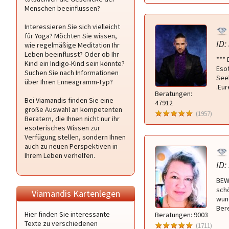
Menschen beeinflussen?
Interessieren Sie sich vielleicht
für Yoga? Möchten Sie wissen,
ID:
wie regelmäßige Meditation Ihr
Leben beeinflusst? Oder ob Ihr
***
Kind ein Indigo-Kind sein könnte?
Eso
Suchen Sie nach Informationen
See
über Ihren Enneagramm-Typ?
.Eu
Beratungen:
Bei Viamandis finden Sie eine
47912
große Auswahl an kompetenten
(1957)
Beratern, die Ihnen nicht nur ihr
esoterisches Wissen zur
Verfügung stellen, sondern Ihnen
auch zu neuen Perspektiven in
Ihrem Leben verhelfen.
ID:
BEW
sch
Viamandis Kartenlegen
wund
Bere
Hier finden Sie interessante
Beratungen: 9003
Texte zu verschiedenen
(1711)