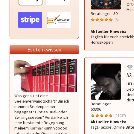
Ort 
Min
Beratungen: 30
(5)
Aktueller Hinweis:
Täglich für euch erreichb
Horoskopen
Esoterikwissen
ID:
HEL
Lie
den
Was genau ist eine
drit
Seelenverwandtschaft? Bin ich
Beratungen:
meinem Seelenpartner
60396
begegnet? Gibt es Dual- oder
(11037)
Zwillingsseelen? Verdanke ich
Aktueller Hinweis:
eine bestimmte Begegnung
Tägl.Flexibel.Online.Bitt
meinem
Karma
? Kann Voodoo
tatsächlich die Geschicke der