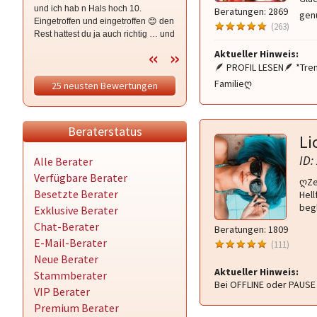
und ich hab n Hals hoch 10.
über dieses Portal kontaktieren
Beratungen: 2869
genu
Eingetroffen und eingetroffen 😊 den
kann. Sie ist eine wahre
(263)
Rest hattest du ja auch richtig … und
Seelenbegleiterin ... ehrlich und klar
der werte StSt … wir gönnen ihm
in ihren Aussagen ... mit denen sie
Aktueller Hinweis:
das mal, oder? 🤣 Dankeschön für
wirklich immer richtig liegt!! Ihre
🪶 PROFIL LESEN🪶 *Tre
alles❤️
Energiearbeit ist unbeschreiblich,
Familieღ
25 neusten Bewertungen
man spürt sofortige Erleichterung 🙏
🙏❤️ Hier erlebt man eine fabelhafte
Bera
Beraterstatus
Li
ID:
Alle Berater
Verfügbare Berater
ღZe
Besetzte Berater
Hel
begl
Exklusive Berater
Chat-Berater
Beratungen: 1809
E-Mail-Berater
(111)
Neue Berater
Aktueller Hinweis:
Stammberater
Bei OFFLINE oder PAUSE 
VIP Berater
Premium Berater