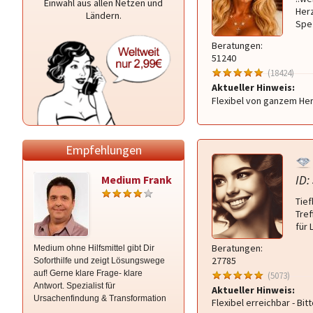
Einwahl aus allen Netzen und
Herz
Ländern.
Spez
Beratungen:
51240
(18424)
Aktueller Hinweis:
Flexibel von ganzem He
Empfehlungen
ID:
Medium Frank
Alexander
Tief
Tref
für 
Beratungen:
Medium ohne Hilfsmittel gibt Dir
Mit Empathie, Herz und ehrlichen,
27785
Soforthilfe und zeigt Lösungswege
klaren Worten unterstütze ich dich
auf! Gerne klare Frage- klare
auf deinem Lebensweg. Ich freue
(5073)
Antwort. Spezialist für
mich auf Dich ❤ ️✨ 🌈
Aktueller Hinweis:
Ursachenfindung & Transformation
Flexibel erreichbar - Bit
durch Energiearbeit.