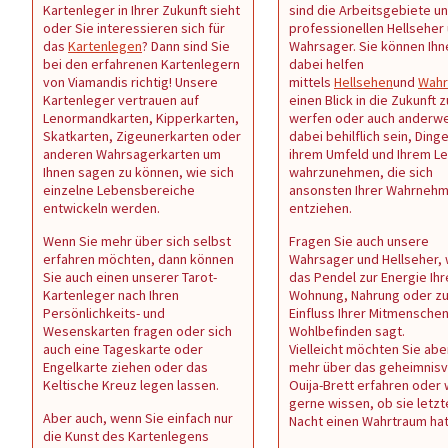
Kartenleger in Ihrer Zukunft sieht
sind die Arbeitsgebiete u
oder Sie interessieren sich für
professionellen Hellseher
das
Kartenlegen
? Dann sind Sie
Wahrsager. Sie können Ihn
bei den erfahrenen Kartenlegern
dabei helfen
von Viamandis richtig! Unsere
mittels
Hellsehen
und
Wahr
Kartenleger vertrauen auf
einen Blick in die Zukunft z
Lenormandkarten, Kipperkarten,
werfen oder auch anderwe
Skatkarten, Zigeunerkarten oder
dabei behilflich sein, Dinge
anderen Wahrsagerkarten um
ihrem Umfeld und Ihrem L
Ihnen sagen zu können, wie sich
wahrzunehmen, die sich
einzelne Lebensbereiche
ansonsten Ihrer Wahrneh
entwickeln werden.
entziehen.
Wenn Sie mehr über sich selbst
Fragen Sie auch unsere
erfahren möchten, dann können
Wahrsager und Hellseher,
Sie auch einen unserer Tarot-
das Pendel zur Energie Ihr
Kartenleger nach Ihren
Wohnung, Nahrung oder z
Persönlichkeits- und
Einfluss Ihrer Mitmenschen 
Wesenskarten fragen oder sich
Wohlbefinden sagt.
auch eine Tageskarte oder
Vielleicht möchten Sie abe
Engelkarte ziehen oder das
mehr über das geheimnisv
Keltische Kreuz legen lassen.
Ouija-Brett erfahren oder
gerne wissen, ob sie letzt
Aber auch, wenn Sie einfach nur
Nacht einen Wahrtraum ha
die Kunst des Kartenlegens