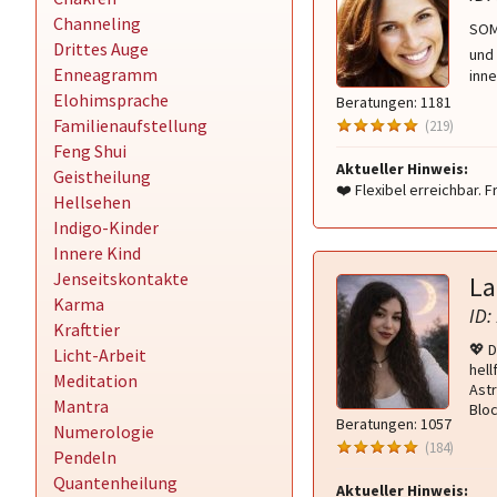
Channeling
SOM
Drittes Auge
und 
Enneagramm
inne
Elohimsprache
Beratungen: 1181
Familienaufstellung
(219)
Feng Shui
Aktueller Hinweis:
Geistheilung
❤️ Flexibel erreichbar.
Hellsehen
Indigo-Kinder
Innere Kind
Jenseitskontakte
La
Karma
ID:
Krafttier
💖 D
Licht-Arbeit
hell
Meditation
Astr
Mantra
Blo
Beratungen: 1057
Numerologie
(184)
Pendeln
Quantenheilung
Aktueller Hinweis: