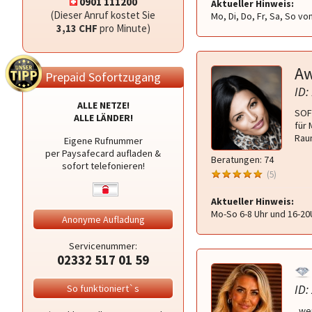
0901 111200
Aktueller Hinweis:
(Dieser Anruf kostet Sie
Mo, Di, Do, Fr, Sa, So vo
3,13 CHF
pro Minute)
A
Prepaid Sofortzugang
ID:
ALLE NETZE!
SOF
ALLE LÄNDER!
für 
Raum
Eigene Rufnummer
per Paysafecard aufladen &
Beratungen: 74
sofort telefonieren!
(5)
Aktueller Hinweis:
Mo-So 6-8 Uhr und 16-20
Anonyme Aufladung
Servicenummer:
02332 517 01 59
ID:
So funktioniert`s
..we