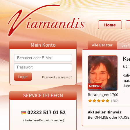
Home
Mein Konto
Alle Berater
Verf
Ka
ID:
Kal
Passwort vergessen?
mach
Jahr
..
SERVICETELEFON
Beratungen: 1700
(382)
02332 517 01 52
Aktueller Hinweis:
Bei OFFLINE oder PAUSE 
(Kostenlose Festnetz Nummer)