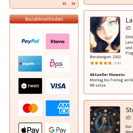
Bezahlmethoden
La
ID:
Ehrl
Len
und 
Fra
Beratungen: 2302
(640)
Aktueller Hinweis:
Montag bis Freitag am 
RR setze
St
ID:
Der 
Weg.