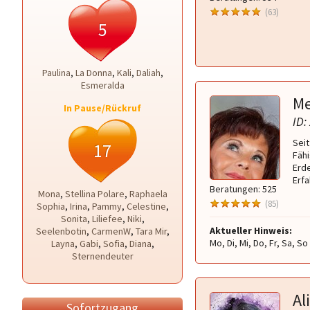
(63)
5
Paulina
,
La Donna
,
Kali
,
Daliah
,
Esmeralda
Me
In Pause/Rückruf
ID:
Sei
17
Fäh
Erde
Erfa
Beratungen: 525
Mona
,
Stellina Polare
,
Raphaela
(85)
Sophia
,
Irina
,
Pammy
,
Celestine
,
Sonita
,
Liliefee
,
Niki
,
Aktueller Hinweis:
Seelenbotin
,
CarmenW
,
Tara Mir
,
Mo, Di, Mi, Do, Fr, Sa, S
Layna
,
Gabi
,
Sofia
,
Diana
,
Sternendeuter
Al
Sofortzugang