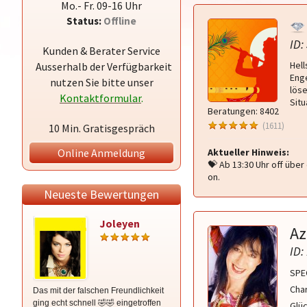
Mo.- Fr. 09-16 Uhr
Status:
Offline
ID:
Kunden & Berater Service
Hell
Ausserhalb der Verfügbarkeit
Enge
nutzen Sie bitte unser
löse
Kontaktformular
.
Situ
Beratungen: 8402
(1611)
10 Min. Gratisgespräch
Online Anmeldung
Aktueller Hinweis:
💝 Ab 13:30 Uhr off übe
on.
Neueste Bewertungen
Joleyen
Menora
Az
ID:
SPE
Char
Das mit der falschen Freundlichkeit
Ich kenne Menora schon lange und
ging echt schnell 🤣🤣 eingetroffen
bin sehr froh, dass ich sie nun auch
Glüc