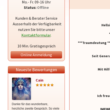
Mo.- Fr. 09-16 Uhr
Status:
Offline
Kunden & Berater Service
Ausserhalb der Verfügbarkeit
Hells
nutzen Sie bitte unser
Kontaktformular
.
***Traumdeutung *** 
10 Min. Gratisgespräch
Online Anmeldung
Seit Genera
Neueste Bewertungen
Mit Hil
Cain
Sonita
Ich freu
Danke für das wunderbare,
Gespräch! ✨✨✨✨✨✨✨TOP TOP
herzliche zweite Gespräch. So viele
TOP TOP TOP TOP
!MEIN