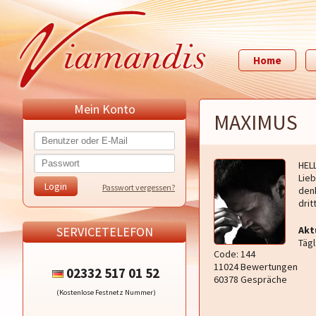
Home
Mein Konto
MAXIMUS
HEL
Lie
Passwort vergessen?
den
drit
SERVICETELEFON
Akt
Tägl
Code: 144
11024 Bewertungen
02332 517 01 52
60378 Gespräche
(Kostenlose Festnetz Nummer)