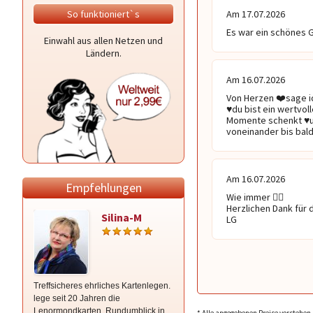
So funktioniert`s
Am 17.07.2026
Es war ein schönes 
Einwahl aus allen Netzen und
Ländern.
Am 16.07.2026
Von Herzen ❤️sage i
♥️du bist ein wertvo
Momente schenkt ♥️un
voneinander bis bal
Am 16.07.2026
Empfehlungen
Wie immer 🙋‍♀️

Herzlichen Dank für 
Silina-M
Zara
LG
Treffsicheres ehrliches Kartenlegen.
*Von Herzen gerne für dich da*
lege seit 20 Jahren die
HELLSEHEN mit/ohne KARTEN,
Lenormondkarten. Rundumblick in
Lösungsorientierter Ansatz -