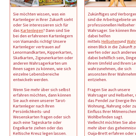
Sie möchten wissen, was ein
Zukünftiges und Verborge
Kartenleger in Ihrer Zukunft sieht
sind die Arbeitsgebiete u
oder Sie interessieren sich für
professionellen Hellseher
das
Kartenlegen
? Dann sind Sie
Wahrsager. Sie können Ihn
bei den erfahrenen Kartenlegern
dabei helfen
von Viamandis richtig! Unsere
mittels
Hellsehen
und
Wahr
Kartenleger vertrauen auf
einen Blick in die Zukunft z
Lenormandkarten, Kipperkarten,
werfen oder auch anderwe
Skatkarten, Zigeunerkarten oder
dabei behilflich sein, Dinge
anderen Wahrsagerkarten um
ihrem Umfeld und Ihrem L
Ihnen sagen zu können, wie sich
wahrzunehmen, die sich
einzelne Lebensbereiche
ansonsten Ihrer Wahrneh
entwickeln werden.
entziehen.
Wenn Sie mehr über sich selbst
Fragen Sie auch unsere
erfahren möchten, dann können
Wahrsager und Hellseher,
Sie auch einen unserer Tarot-
das Pendel zur Energie Ihr
Kartenleger nach Ihren
Wohnung, Nahrung oder z
Persönlichkeits- und
Einfluss Ihrer Mitmenschen 
Wesenskarten fragen oder sich
Wohlbefinden sagt.
auch eine Tageskarte oder
Vielleicht möchten Sie abe
Engelkarte ziehen oder das
mehr über das geheimnisv
Keltische Kreuz legen lassen.
Ouija-Brett erfahren oder