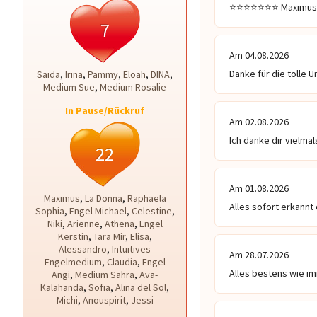
⭐⭐⭐⭐⭐⭐⭐ Maximus ist
7
Am 04.08.2026
Danke für die tolle 
Saida
,
Irina
,
Pammy
,
Eloah
,
DINA
,
Medium Sue
,
Medium Rosalie
In Pause/Rückruf
Am 02.08.2026
Ich danke dir vielma
22
Am 01.08.2026
Maximus
,
La Donna
,
Raphaela
Alles sofort erkannt 
Sophia
,
Engel Michael
,
Celestine
,
Niki
,
Arienne
,
Athena
,
Engel
Kerstin
,
Tara Mir
,
Elisa
,
Alessandro
,
Intuitives
Am 28.07.2026
Engelmedium
,
Claudia
,
Engel
Alles bestens wie i
Angi
,
Medium Sahra
,
Ava-
Kalahanda
,
Sofia
,
Alina del Sol
,
Michi
,
Anouspirit
,
Jessi