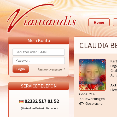
Home
Mein Konto
CLAUDIA 
Kar
Eng
Passwort vergessen?
Cha
Aufl
SERVICETELEFON
Akt
Flex
Code: 214
77 Bewertungen
02332 517 01 52
674 Gespräche
(Kostenlose Festnetz Nummer)