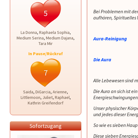
5
Bei Problemen mit de
aufhören, Spirituelle
La Donna
,
Raphaela Sophia
,
Medium Serina
,
Medium Dajana
,
Aura-Reinigung
Tara Mir
In Pause/Rückruf
Die Aura
7
Alle Lebewesen sind mi
Die Aura an sich ist e
Saida
,
DiGarcia
,
Arienne
,
Energieschwingungen
Littlemoon
,
Juliet
,
Raphael
,
Kathrin Greifendorf
Unser physischer Körpe
und jedes dieser Energ
So wie es sieben Haup
Sofortzugang
Diese sieben Energies