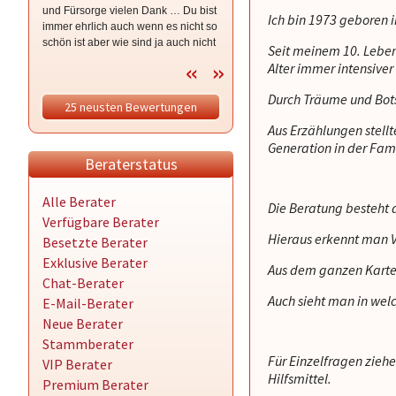
und Fürsorge vielen Dank … Du bist
wenn es brennt … ich hoffe die
Ich bin 1973 geboren 
immer ehrlich auch wenn es nicht so
schwere Zeit ist nun bald vorbei …
schön ist aber wie sind ja auch nicht
ich bleibe im Vertrauen drück dich
Seit meinem 10. Lebe
bei wünsch dir was sondern bei so
Alter immer intensiver
isses 🥰 ganz lieben Dank für dein
Mut machen dein sein und deine
Durch Träume und Bot
25 neusten Bewertungen
mittlerweile Freundschaft hdl 😘
Aus Erzählungen stellt
Generation in der Fam
Beraterstatus
Alle Berater
Die Beratung besteht
Verfügbare Berater
Hieraus erkennt man 
Besetzte Berater
Exklusive Berater
Aus dem ganzen Karte
Chat-Berater
Auch sieht man in wel
E-Mail-Berater
Neue Berater
Stammberater
Für Einzelfragen zieh
VIP Berater
Hilfsmittel.
Premium Berater