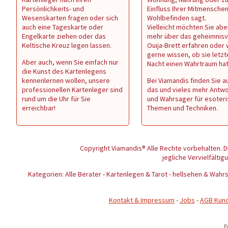
Persönlichkeits- und
Einfluss Ihrer Mitmenschen 
Wesenskarten fragen oder sich
Wohlbefinden sagt.
auch eine Tageskarte oder
Vielleicht möchten Sie abe
Engelkarte ziehen oder das
mehr über das geheimnisv
Keltische Kreuz legen lassen.
Ouija-Brett erfahren oder
gerne wissen, ob sie letzt
Aber auch, wenn Sie einfach nur
Nacht einen Wahrtraum ha
die Kunst des Kartenlegens
kennenlernen wollen, unsere
Bei Viamandis finden Sie au
professionellen Kartenleger sind
das und vieles mehr Antw
rund um die Uhr für Sie
und Wahrsager für esoter
erreichbar!
Themen und Techniken.
Copyright Viamandis® Alle Rechte vorbehalten. D
jegliche Vervielfältig
Kategorien: Alle Berater - Kartenlegen & Tarot - hellsehen & Wa
Kontakt & Impressum
-
Jobs
-
AGB Kun
P