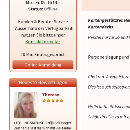
Mo.- Fr. 09-16 Uhr
Status:
Offline
Kartengestütztes He
Kunden & Berater Service
Kartendecks.
Ausserhalb der Verfügbarkeit
nutzen Sie bitte unser
Pendel nur für Ja und
Kontaktformular
.
10 Min. Gratisgespräch
Personenlegung und T
Online Anmeldung
Chakren- Ausgleich z
Neueste Bewertungen
Dies ist auch selbstver
Theresa
Irina
Hallo liebe Ratsuchen
Schön das Sie zu mir 
LIEBLINGSMENSCH ♥️🥰 seit langer
Unendlich lieb gewonnen in den
Zeit begleitest du mich mit viel Liebe
letzten drei Jahren … immer da