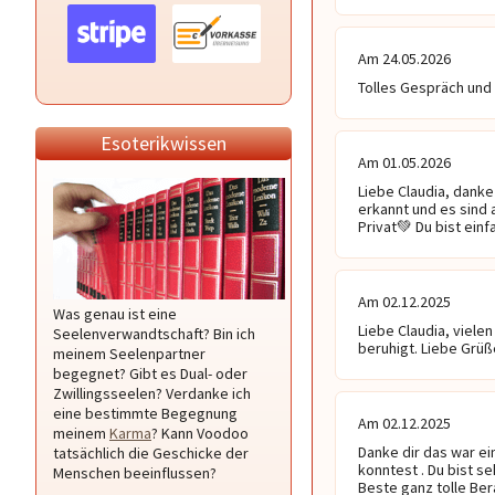
Am 24.05.2026
Tolles Gespräch und 
Esoterikwissen
Am 01.05.2026
Liebe Claudia, danke
erkannt und es sind 
Privat💚 Du bist ein
Am 02.12.2025
Was genau ist eine
Liebe Claudia, vielen
Seelenverwandtschaft? Bin ich
beruhigt. Liebe Grüße
meinem Seelenpartner
begegnet? Gibt es Dual- oder
Zwillingsseelen? Verdanke ich
eine bestimmte Begegnung
Am 02.12.2025
meinem
Karma
? Kann Voodoo
Danke dir das war ei
tatsächlich die Geschicke der
konntest . Du bist se
Menschen beeinflussen?
Beste ganz tolle Ber