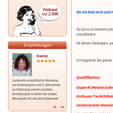
Da ich kein Arzt und 
So ist es in meinem j
anzubieten.
Ist dieses Gelungen, 
Empfehlungen
Danny
Zara
Ich begleite Sie gerne
Qualifikation:
Liebevolle empathische Beratung
*Von Herzen gerne für dich da*
als Kartenlegerin und 3 Jahrzehnte
HELLSEHEN mit/ohne KARTEN,
Engel-Ki Meister/Leh
an Erfahrung werden positive
Lösungsorientierter Ansatz -
Denkansätze in Ihnen frei setzen.
KLARHEIT * L i e b e * J o b + F i n a
Kuthumi-Tierlichthei
Wie werde ich von der Außenwelt
n z e n *E r n ä h r u n g* Monats-u.
wahrgenommen? Was will ich
JAHRESLEGUNG *HOHE
avalonischen Sternen
wirklich?
TREFFER-Quote