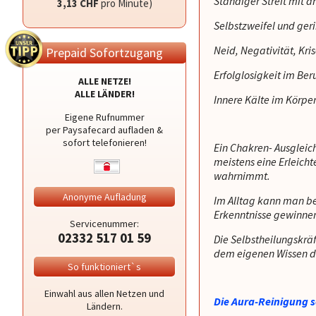
Ständiger Streit mit 
3,13 CHF
pro Minute)
Selbstzweifel und ger
Neid, Negativität, Kris
Prepaid Sofortzugang
Erfolglosigkeit im Ber
ALLE NETZE!
ALLE LÄNDER!
Innere Kälte im Körpe
Eigene Rufnummer
per Paysafecard aufladen &
sofort telefonieren!
Ein Chakren- Ausgleic
meistens eine Erleicht
wahrnimmt.
Anonyme Aufladung
Im Alltag kann man be
Erkenntnisse gewinne
Servicenummer:
02332 517 01 59
Die Selbstheilungskrä
dem eigenen Wissen der
So funktioniert`s
Einwahl aus allen Netzen und
Die Aura-Reinigung s
Ländern.