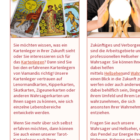
Sie möchten wissen, was ein
Zukünftiges und Verborge
Kartenleger in Ihrer Zukunft sieht
sind die Arbeitsgebiete u
oder Sie interessieren sich für
professionellen Hellseher
das
Kartenlegen
? Dann sind Sie
Wahrsager. Sie können Ihn
bei den erfahrenen Kartenlegern
dabei helfen
von Viamandis richtig! Unsere
mittels
Hellsehen
und
Wahr
Kartenleger vertrauen auf
einen Blick in die Zukunft z
Lenormandkarten, Kipperkarten,
werfen oder auch anderwe
Skatkarten, Zigeunerkarten oder
dabei behilflich sein, Dinge
anderen Wahrsagerkarten um
ihrem Umfeld und Ihrem L
Ihnen sagen zu können, wie sich
wahrzunehmen, die sich
einzelne Lebensbereiche
ansonsten Ihrer Wahrneh
entwickeln werden.
entziehen.
Wenn Sie mehr über sich selbst
Fragen Sie auch unsere
erfahren möchten, dann können
Wahrsager und Hellseher,
Sie auch einen unserer Tarot-
das Pendel zur Energie Ihr
Kartenleger nach Ihren
Wohnung, Nahrung oder z