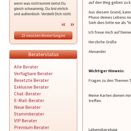
auf den Weg geben zu k
wenn was nicht kommt siehst Du
gleich schwammig. Du bist ehrlich
Aus diesem Grund, kann e
und authentisch. Verstellt Dich nicht.
Phase deines Lebens ni
Sehr kompetent. Redest nur Klartext.
Sieh dies bitte nie als 
Danke mein Schatz you
Ich freue mich auf Deine
25 neusten Bewertungen
Herzliche Grüße
Alexander
Beraterstatus
Alle Berater
Wichtiger Hinweis:
Verfügbare Berater
Besetzte Berater
Fragen zu den Themen T
Exklusive Berater
Chat-Berater
Meine Karten dienen mir
E-Mail-Berater
treffen.
Neue Berater
Stammberater
VIP Berater
Premium Berater
Lebensberatung