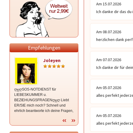
Am 15.07.2026
Ich danke dir das du 
Am 08.07.2026
herzlichen dank per
Empfehlungen
Am 07.07.2026
Joleyen
Lichtengel-
Tanja
Ich danke dir für de
Am 05.07.2026
ღஐღSOS-NOTDIENST für
ღZeitangaben ღ Spezialgebiet:
LIEBESKUMMER u.
Liebe / Dualseelen ღ Hellfühliges
alles perfekt jederz
BEZIEHUNGSFRAGENღஐღ Liebt
und hellsichtiges Kartenmedium.ღ
ER/SIE mich noch? Schnell und
Gerne begleite ich Dich liebevoll auf
ehrlich beantworte ich deine Fragen,
Deinem Weg. ღ
Am 05.07.2026
mit und ohne Hilfsmittel ღ
alles perfekt jederz