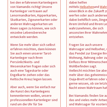
bei den erfahrenen Kartenlegern
dabei helfen
von Viamandis richtig! Unsere
mittels
Hellsehen
und
Wahr
Kartenleger vertrauen auf
einen Blick in die Zukunft z
Lenormandkarten, Kipperkarten,
werfen oder auch anderwe
Skatkarten, Zigeunerkarten oder
dabei behilflich sein, Dinge
anderen Wahrsagerkarten um
ihrem Umfeld und Ihrem L
Ihnen sagen zu können, wie sich
wahrzunehmen, die sich
einzelne Lebensbereiche
ansonsten Ihrer Wahrneh
entwickeln werden.
entziehen.
Wenn Sie mehr über sich selbst
Fragen Sie auch unsere
erfahren möchten, dann können
Wahrsager und Hellseher,
Sie auch einen unserer Tarot-
das Pendel zur Energie Ihr
Kartenleger nach Ihren
Wohnung, Nahrung oder z
Persönlichkeits- und
Einfluss Ihrer Mitmenschen 
Wesenskarten fragen oder sich
Wohlbefinden sagt.
auch eine Tageskarte oder
Vielleicht möchten Sie abe
Engelkarte ziehen oder das
mehr über das geheimnisv
Keltische Kreuz legen lassen.
Ouija-Brett erfahren oder
gerne wissen, ob sie letzt
Aber auch, wenn Sie einfach nur
Nacht einen Wahrtraum ha
die Kunst des Kartenlegens
kennenlernen wollen, unsere
Bei Viamandis finden Sie au
professionellen Kartenleger sind
das und vieles mehr Antw
rund um die Uhr für Sie
und Wahrsager für esoter