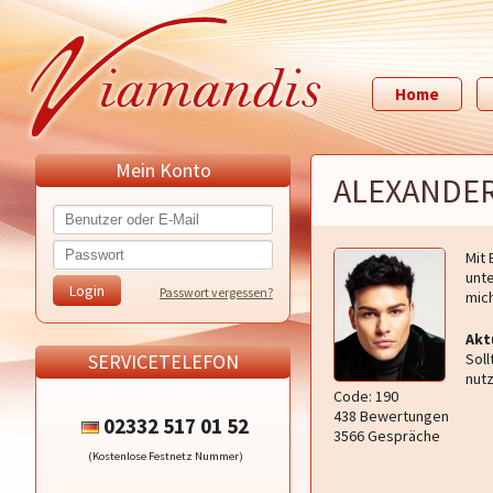
Home
Mein Konto
ALEXANDE
Mit 
unte
Passwort vergessen?
mich
Akt
SERVICETELEFON
Soll
nut
Code: 190
438 Bewertungen
02332 517 01 52
3566 Gespräche
(Kostenlose Festnetz Nummer)