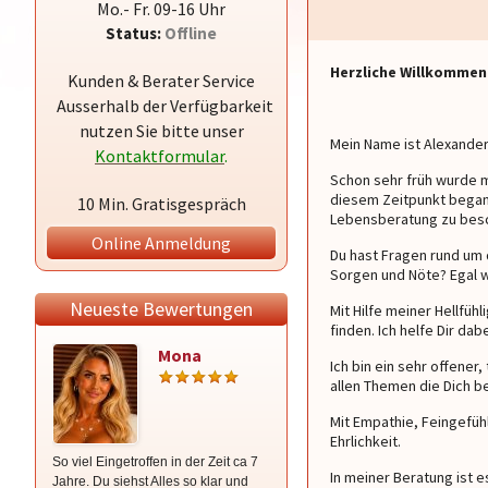
Mo.- Fr. 09-16 Uhr
Status:
Offline
Herzliche Willkommen 
Kunden & Berater Service
Ausserhalb der Verfügbarkeit
nutzen Sie bitte unser
Mein Name ist Alexander
Kontaktformular
.
Schon sehr früh wurde m
diesem Zeitpunkt begann 
10 Min. Gratisgespräch
Lebensberatung zu besc
Online Anmeldung
Du hast Fragen rund um 
Sorgen und Nöte? Egal wa
Neueste Bewertungen
Mit Hilfe meiner Hellfüh
finden. Ich helfe Dir da
Mona
Medium
Ich bin ein sehr offene
Lorettana
allen Themen die Dich b
Mit Empathie, Feingefühl
Ehrlichkeit.
So viel Eingetroffen in der Zeit ca 7
Sensationell, Lorettana sieht alles :-
In meiner Beratung ist e
Jahre. Du siehst Alles so klar und
-)))