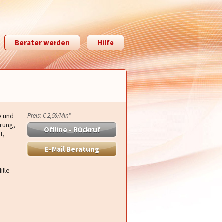
Berater werden
Hilfe
e und
Preis: € 2,59/Min
*
hrung,
Offline - Rückruf
t,
E-Mail Beratung
ille