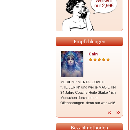
Empfehlungen
Cain
MEDIUM * MENTALCOACH
ich kan
*.HEILERIN* und weiße MAGIERIN
ändern 
34 Jahre Coache Heile Stärke * ich
Segel r
Menschen durch meine
Offenbarungen. denn nur wer weiß
Kann Verändern * ELOHIM *
Bezahlmethoden