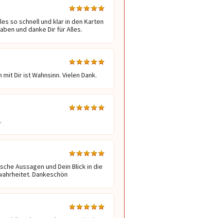
s so schnell und klar in den Karten 
aben und danke Dir für Alles.
mit Dir ist Wahnsinn. Vielen Dank.
Cassielle
Chasta
Selu
.
alytisches
SOMMERAKTION ❤️Medium der
In einem vertrauensvoll
ife Coaching🌻
neuen Zeit ❤️ Herzliche und präzise
verbinde ich mich intuitiv
sungsorientiert,
Lebensberatung – für mehr Klarheit
Situation und lege die Ka
-, Karma- tox.
und innere Stärke. ❤️ Ich freue mich
unterstützendes Werkze
sche Aussagen und Dein Blick in die 
Bearbeitung Trigger
auf euch! ❤️
erhältst klare Botschafte
ewahrheitet. Dankeschön
it & Traumdeutung
Raum für deine eigenen
und Fragen.