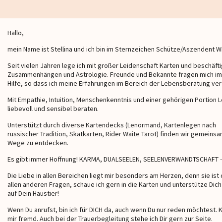
Hallo,
mein Name ist Stellina und ich bin im Sternzeichen Schütze/Aszendent 
Seit vielen Jahren lege ich mit großer Leidenschaft Karten und beschäfti
Zusammenhängen und Astrologie. Freunde und Bekannte fragen mich im
Hilfe, so dass ich meine Erfahrungen im Bereich der Lebensberatung ver
Mit Empathie, Intuition, Menschenkenntnis und einer gehörigen Portion 
liebevoll und sensibel beraten.
Unterstützt durch diverse Kartendecks (Lenormand, Kartenlegen nach
russischer Tradition, Skatkarten, Rider Waite Tarot) finden wir gemeinsa
Wege zu entdecken.
Es gibt immer Hoffnung! KARMA, DUALSEELEN, SEELENVERWANDTSCHAFT - Da b
Medium
Medium
Serina
Serina
Die Liebe in allen Bereichen liegt mir besonders am Herzen, denn sie ist
allen anderen Fragen, schaue ich gern in die Karten und unterstütze Dic
auf Dein Haustier!
Wenn Du anrufst, bin ich für DICH da, auch wenn Du nur reden möchtest.
er besten Beraterin für mich 💜
In jeder schwierigen Situation
Ich kenne keine
mir fremd. Auch bei der Trauerbegleitung stehe ich Dir gern zur Seite.
geholfen und immer Recht gehabt.
als Serina!!!