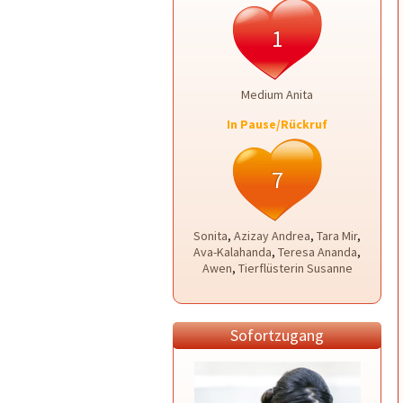
1
Medium Anita
In Pause/Rückruf
7
Sonita
,
Azizay Andrea
,
Tara Mir
,
Ava-Kalahanda
,
Teresa Ananda
,
Awen
,
Tierflüsterin Susanne
Sofortzugang