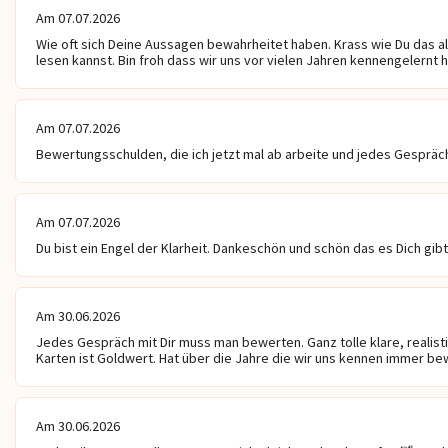
Am 07.07.2026
Wie oft sich Deine Aussagen bewahrheitet haben. Krass wie Du das alle
lesen kannst. Bin froh dass wir uns vor vielen Jahren kennengelernt h
Am 07.07.2026
Bewertungsschulden, die ich jetzt mal ab arbeite und jedes Gespräch 
Alessandro
Alexander
Am 07.07.2026
Du bist ein Engel der Klarheit. Dankeschön und schön das es Dich gibt
n die Windrichtung nicht
Mit Empathie, Herz und ehrlichen,
Sensitives u. an
aber ich kann dir helfen die
klaren Worten unterstütze ich dich
Kartenlegen & L
Am 30.06.2026
ichtig zu setzen
auf deinem Lebensweg. Ich freue
Tiefblickend, lö
mich auf Dich ❤ ️✨ 🌈
empathisch🌻 DS
Jedes Gespräch mit Dir muss man bewerten. Ganz tolle klare, realisti
Beziehungen🌻 
Karten ist Goldwert. Hat über die Jahre die wir uns kennen immer b
🌻 Energiearbe
Am 30.06.2026