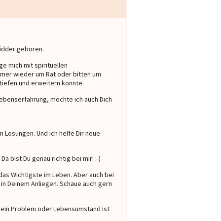
Widder geboren.
ge mich mit spirituellen
mer wieder um Rat oder bitten um
tiefen und erweitern konnte.
Lebenserfahrung, möchte ich auch Dich
m Lösungen. Und ich helfe Dir neue
ist Du genau richtig bei mir! :-)
Medium
Medium
Raph
Serina
Dajana
Soph
 das Wichtigste im Leben. Aber auch bei
h in Deinem Anliegen. Schaue auch gern
 Kein Problem oder Lebensumstand ist
 bessere Beraterin
Der ABSOLUTE WAHNSINN!!!
Von Herzen empfehlensw
ALLES EINGETROFFEN, AUCH
Du hast etwas gesehen, 