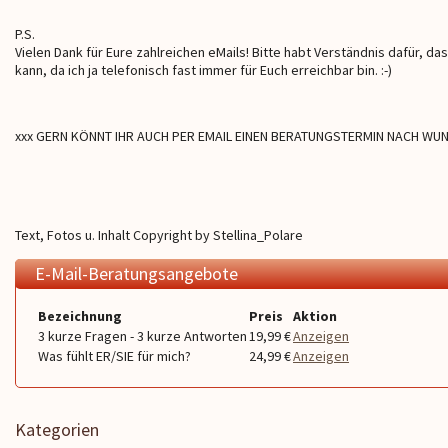
P.S.
Vielen Dank für Eure zahlreichen eMails! Bitte habt Verständnis dafür, da
kann, da ich ja telefonisch fast immer für Euch erreichbar bin. :-)
xxx GERN KÖNNT IHR AUCH PER EMAIL EINEN BERATUNGSTERMIN NACH WUNS
Text, Fotos u. Inhalt Copyright by Stellina_Polare
E-Mail-Beratungsangebote
Bezeichnung
Preis
Aktion
3 kurze Fragen - 3 kurze Antworten
19,99 €
Anzeigen
Was fühlt ER/SIE für mich?
24,99 €
Anzeigen
Kategorien