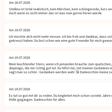
Am 26.07.2026
Stellina ist total realistisch, kein Märchen, kein schöngerede, kurz un
Auch wenn es nicht immer das ist was man gerne hören würde
Am 18.07.2026
Ich möchte dich nicht mehr missen. Ich bin froh und dankbar, dass si
gekreuzt haben. Du bist schon wie eine gute Freundin für mich geword
Am 18.07.2026
Mein leuchtender Stern, wenn ich jemanden brauche zum quatschen, n
diejenige, die mir richtig gut tut. Du hilfst mir, mit meinen Gedanken i
sagt man so schön : Gedanken werden wahr 😘 Dankeschön meine L
Am 18.07.2026
Es tut so gut mit dir zu reden. Du begleitet mich schon soviele Jahre 
Hölle gegangen. Dankeschön für alles.