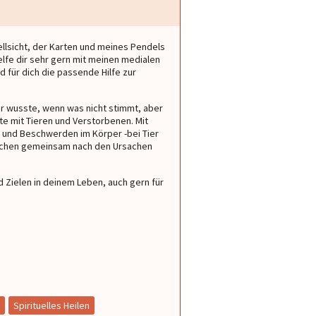
ellsicht, der Karten und meines Pendels
helfe dir sehr gern mit meinen medialen
d für dich die passende Hilfe zur
er wusste, wenn was nicht stimmt, aber
e mit Tieren und Verstorbenen. Mit
n und Beschwerden im Körper -bei Tier
suchen gemeinsam nach den Ursachen
 Zielen in deinem Leben, auch gern für
Saida
Maximus
Maxi
 Saida immer wieder
Mega schönes Gespräch, hast mir
Dankeschön für die tolle
Spirituelles Heilen
t unglaublich
sehr geholfen, danke 🌹
Unterhaltung 😊 Wir hör