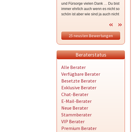
und Fürsorge vielen Dank … Du bist
wenn es
immer ehrlich auch wenn es nicht so
schwere
schön ist aber wie sind ja auch nicht
ich ble
bei wünsch dir was sondern bei so
isses 🥰 ganz lieben Dank für dein
Mut machen dein sein und deine
25 neusten Bewertungen
mittlerweile Freundschaft hdl 😘
Beraterstatus
Alle Berater
Verfügbare Berater
Besetzte Berater
Exklusive Berater
Chat-Berater
E-Mail-Berater
Neue Berater
Stammberater
VIP Berater
Premium Berater