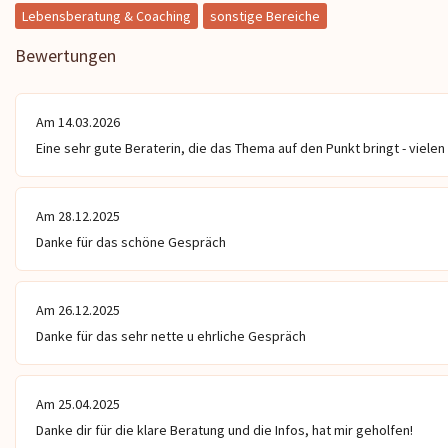
 brennt … ich hoffe die
schnelle Antwort.👍 Du hast mir
herzlich, einfüh
Lebensberatung & Coaching
sonstige Bereiche
 Zeit ist nun bald vorbei …
damit sehr geholfen! Die Situation
Man fühlt sich b
ibe im Vertrauen drück dich
hast du treffend erkannt. Viele
verstanden. Die
Bewertungen
Sterne für Dich☀️☀️☀️☀️
jedes Mal gut. I
Herzen weitere
Am 14.03.2026
Eine sehr gute Beraterin, die das Thema auf den Punkt bringt - vielen
Am 28.12.2025
Danke für das schöne Gespräch
Am 26.12.2025
Danke für das sehr nette u ehrliche Gespräch
Am 25.04.2025
Danke dir für die klare Beratung und die Infos, hat mir geholfen!