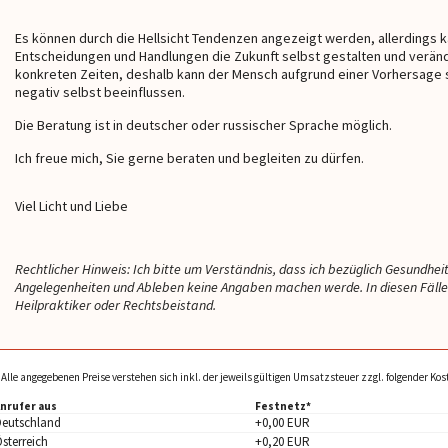
twicklung vorausgesagt, die
helfen
aufs Neue überra
lich genauso eingetroffen ist.
viel und ist so l
Es können durch die Hellsicht Tendenzen angezeigt werden, allerdings 
ine astrologischen
einfühlsam! Ein
Entscheidungen und Handlungen die Zukunft selbst gestalten und verän
gen waren unglaublich
Bereicherung fü
konkreten Zeiten, deshalb kann der Mensch aufgrund einer Vorhersage 
d und deine empathische Art
Hier muss man a
negativ selbst beeinflussen.
 herzlich. 🤍🙏 Absolute
lung! 🌹💫
Die Beratung ist in deutscher oder russischer Sprache möglich.
Ich freue mich, Sie gerne beraten und begleiten zu dürfen.
Viel Licht und Liebe
Rechtlicher Hinweis: Ich bitte um Verständnis, dass ich bezüglich Gesundhei
Angelegenheiten und Ableben keine Angaben machen werde. In diesen Fällen 
Heilpraktiker oder Rechtsbeistand.
 Alle angegebenen Preise verstehen sich inkl. der jeweils gültigen Umsatzsteuer zzgl. folgender Ko
nrufer aus
Festnetz*
Deutschland
+0,00 EUR
sterreich
+0,20 EUR