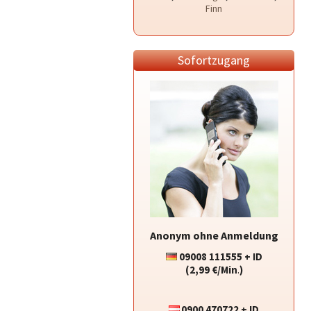
Finn
Sofortzugang
Anonym ohne Anmeldung
09008 111555 + ID
(2,99 €/Min
.
)
0900 470722 + ID