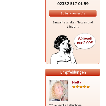
02332 517 01 59
So funktioniert`s
Einwahl aus allen Netzen und
Ländern.
Empfehlungen
Hella
***Liebevolle hellsichtige
Mit Zei