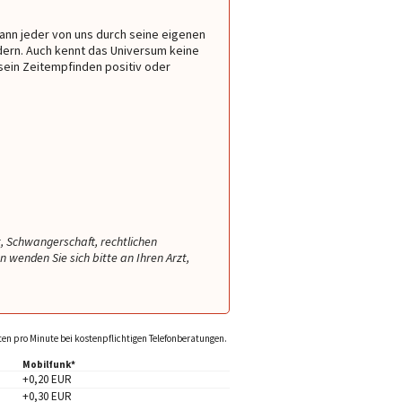
scht. Sie sieht so
wieder aufgetaucht wie peinlich 😳🤣
Wahnsinn. Tiefgründige
iebevoll und
🤣🤣🤣🤣
alles bis ins Detail besc
kann jeder von uns durch seine eigenen
fach eine
muss man einfach anrufe
dern. Auch kennt das Universum keine
r die Menschheit!
sein Zeitempfinden positiv oder
nrufen!!
t, Schwangerschaft, rechtlichen
wenden Sie sich bitte an Ihren Arzt,
sten pro Minute bei kostenpflichtigen Telefonberatungen.
Mobilfunk*
+0,20 EUR
+0,30 EUR