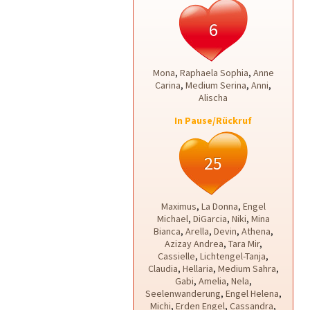
6
Mona
,
Raphaela Sophia
,
Anne
Carina
,
Medium Serina
,
Anni
,
Alischa
In Pause/Rückruf
25
Maximus
,
La Donna
,
Engel
Michael
,
DiGarcia
,
Niki
,
Mina
Bianca
,
Arella
,
Devin
,
Athena
,
Azizay Andrea
,
Tara Mir
,
Cassielle
,
Lichtengel-Tanja
,
Claudia
,
Hellaria
,
Medium Sahra
,
Gabi
,
Amelia
,
Nela
,
Seelenwanderung
,
Engel Helena
,
Michi
,
Erden Engel
,
Cassandra
,