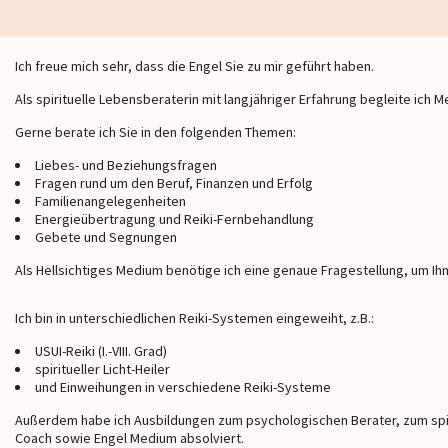
Ich freue mich sehr, dass die Engel Sie zu mir geführt haben.
Als spirituelle Lebensberaterin mit langjähriger Erfahrung begleite ich
Gerne berate ich Sie in den folgenden Themen:
Liebes- und Beziehungsfragen
Fragen rund um den Beruf, Finanzen und Erfolg
Familienangelegenheiten
Energieübertragung und Reiki-Fernbehandlung
Gebete und Segnungen
Als Hellsichtiges Medium benötige ich eine genaue Fragestellung, um Ihne
Ich bin in unterschiedlichen Reiki-Systemen eingeweiht, z.B.:
Raphaela
Medium
Sophia
Serina
USUI-Reiki (I.-VIII. Grad)
spiritueller Licht-Heiler
und Einweihungen in verschiedene Reiki-Systeme
Außerdem habe ich Ausbildungen zum psychologischen Berater, zum spir
🌙💖🔮✨ Eine wirklich
Du bist für mich die Beste🩷❤️Super
Ich habe schon s
Coach sowie Engel Medium absolviert.
volle Beratung! 🥰 Du hast
tolle Hellsicht. Du kannst immer
telefoniert und 