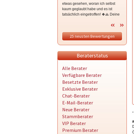
etwas gesehen, woran ich selbst
eine En
kaum geglaubt habe und es ist
tatsäch
tatsächlich eingetroffen! 🍀🙏 Deine
🍀✨ De
Kombination aus Astrologie 🌙🪐 und
Deutun
Kartenlegen 🔮 ist einfach großartig.
treffen
Vielen Dank für deine liebevolle
einfach
25 neusten Bewertungen
Beratung! 💕✨
Empfeh
Beraterstatus
Alle Berater
Verfügbare Berater
Besetzte Berater
Exklusive Berater
Chat-Berater
E-Mail-Berater
Neue Berater
*
Stammberater
A
VIP Berater
Premium Berater
Ö