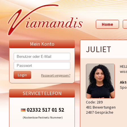
Home
Mein Konto
JULIET
HEL
wis
Passwort vergessen?
Akt
Spor
SERVICETELEFON
Code: 289
481 Bewertungen
02332 517 01 52
2487 Gespräche
(Kostenlose Festnetz Nummer)