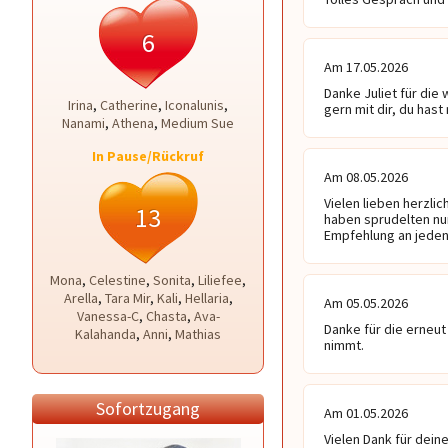
6
Am 17.05.2026
Danke Juliet für die
Irina
,
Catherine
,
Iconalunis
,
gern mit dir, du hast
Nanami
,
Athena
,
Medium Sue
In Pause/Rückruf
Am 08.05.2026
Vielen lieben herzlic
13
haben sprudelten nur
Empfehlung an jeden d
Mona
,
Celestine
,
Sonita
,
Liliefee
,
Arella
,
Tara Mir
,
Kali
,
Hellaria
,
Am 05.05.2026
Vanessa-C
,
Chasta
,
Ava-
Danke für die erneut
Kalahanda
,
Anni
,
Mathias
nimmt.
Sofortzugang
Am 01.05.2026
Vielen Dank für deine 