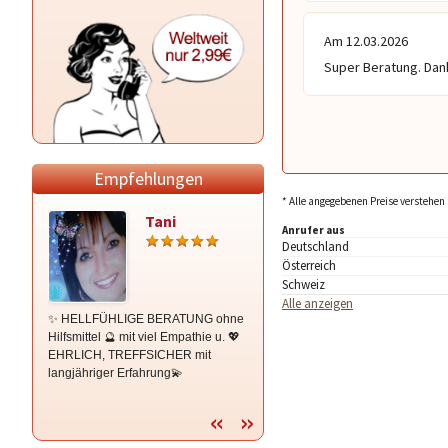
Am 12.03.2026
Super Beratung. Dan
Empfehlungen
* Alle angegebenen Preise verstehen 
Tani
Marina
Anrufer aus
Deutschland
Österreich
Schweiz
Alle anzeigen
✨ HELLFÜHLIGE BERATUNG ohne
Was fühlt er wirklich? Wann kommt
Hilfsmittel 🔮 mit viel Empathie u. 💖
das Glück zurück? Nutze meine 20-
EHRLICH, TREFFSICHER mit
jährige Erfahrung für Liebe, Beruf &
langjähriger Erfahrung💫
Finanzen. Jetzt Gewissheit erlangen!