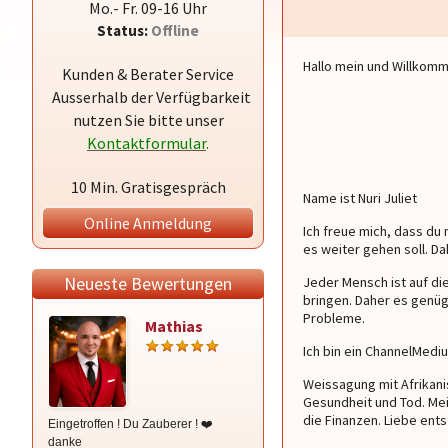
Mo.- Fr. 09-16 Uhr
Status:
Offline
Hallo mein und Willkom
Kunden & Berater Service
Ausserhalb der Verfügbarkeit
nutzen Sie bitte unser
Kontaktformular
.
10 Min. Gratisgespräch
Name ist Nuri Juliet
Online Anmeldung
Ich freue mich, dass du 
es weiter gehen soll. Da
Neueste Bewertungen
Jeder Mensch ist auf di
bringen. Daher es genüg
Probleme.
Mathias
Sonita
Ich bin ein ChannelMedi
Weissagung mit Afrikani
Gesundheit und Tod. Mein 
die Finanzen. Liebe ent
Eingetroffen ! Du Zauberer ! ❤️
Liebe Sonita ich möchte dir von
danke
ganzen Herzen für deine