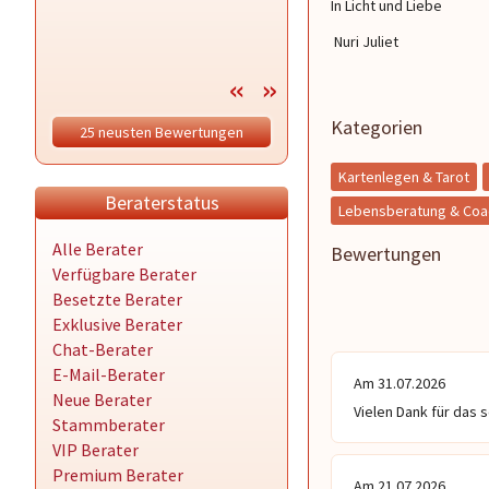
In Licht und Liebe
ausführlichen und stimmigen
Beratungen sowie deine liebevollen
Nuri Juliet
Gesten danken. Du bist so
phänomenal in deinen Legungen
mit sehr hohen Treffsicherheit. Und
vor allem du bist so super herzlich
Kategorien
25 neusten Bewertungen
und bodenständig stets bemüht,
immer das beste aus Situationen
rauszuholen 😍🌺
Kartenlegen & Tarot
Beraterstatus
Lebensberatung & Coa
Alle Berater
Bewertungen
Verfügbare Berater
Besetzte Berater
Exklusive Berater
Chat-Berater
E-Mail-Berater
Am 31.07.2026
Neue Berater
Vielen Dank für das
Stammberater
VIP Berater
Premium Berater
Am 21.07.2026