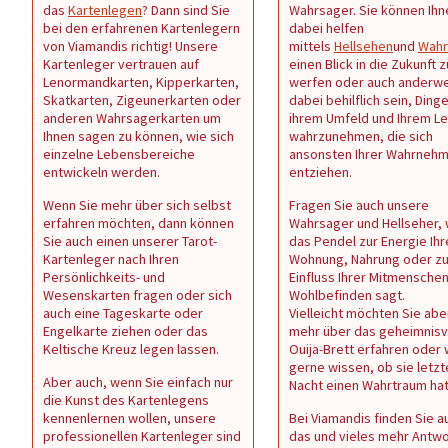
das
Kartenlegen
? Dann sind Sie
Wahrsager. Sie können Ihn
bei den erfahrenen Kartenlegern
dabei helfen
von Viamandis richtig! Unsere
mittels
Hellsehen
und
Wahr
Kartenleger vertrauen auf
einen Blick in die Zukunft z
Lenormandkarten, Kipperkarten,
werfen oder auch anderwe
Skatkarten, Zigeunerkarten oder
dabei behilflich sein, Dinge
anderen Wahrsagerkarten um
ihrem Umfeld und Ihrem L
Ihnen sagen zu können, wie sich
wahrzunehmen, die sich
einzelne Lebensbereiche
ansonsten Ihrer Wahrneh
entwickeln werden.
entziehen.
Wenn Sie mehr über sich selbst
Fragen Sie auch unsere
erfahren möchten, dann können
Wahrsager und Hellseher,
Sie auch einen unserer Tarot-
das Pendel zur Energie Ihr
Kartenleger nach Ihren
Wohnung, Nahrung oder z
Persönlichkeits- und
Einfluss Ihrer Mitmenschen 
Wesenskarten fragen oder sich
Wohlbefinden sagt.
auch eine Tageskarte oder
Vielleicht möchten Sie abe
Engelkarte ziehen oder das
mehr über das geheimnisv
Keltische Kreuz legen lassen.
Ouija-Brett erfahren oder
gerne wissen, ob sie letzt
Aber auch, wenn Sie einfach nur
Nacht einen Wahrtraum ha
die Kunst des Kartenlegens
kennenlernen wollen, unsere
Bei Viamandis finden Sie au
professionellen Kartenleger sind
das und vieles mehr Antw