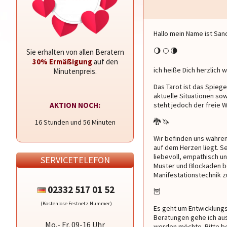
Hallo mein Name ist San
🌖 🌕 🌘
Sie erhalten von allen Beratern
30% Ermäßigung
auf den
ich heiße Dich herzlich 
Minutenpreis.
Das Tarot ist das Spiege
aktuelle Situationen so
AKTION NOCH:
steht jedoch der freie W
🐉 🦄
16
56
Wir befinden uns währen
auf dem Herzen liegt. Se
liebevoll, empathisch u
SERVICETELEFON
Muster und Blockaden be
Manifestationstechnik z
02332 517 01 52
🦉
(Kostenlose Festnetz Nummer)
Es geht um Entwicklungs
Beratungen gehe ich au
Mo.- Fr. 09-16 Uhr
werden möchte. Bitte be