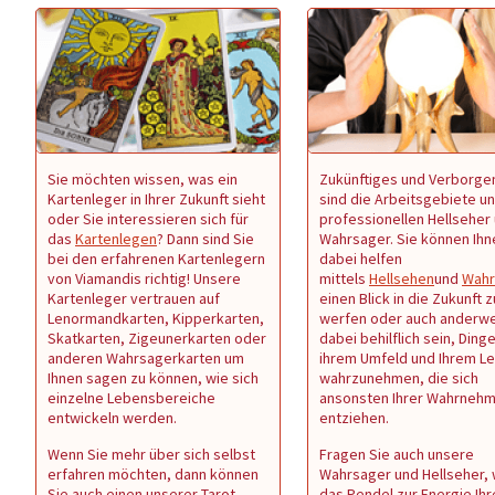
Sie möchten wissen, was ein
Zukünftiges und Verborge
Kartenleger in Ihrer Zukunft sieht
sind die Arbeitsgebiete u
oder Sie interessieren sich für
professionellen Hellseher
das
Kartenlegen
? Dann sind Sie
Wahrsager. Sie können Ihn
bei den erfahrenen Kartenlegern
dabei helfen
von Viamandis richtig! Unsere
mittels
Hellsehen
und
Wahr
Kartenleger vertrauen auf
einen Blick in die Zukunft z
Lenormandkarten, Kipperkarten,
werfen oder auch anderwe
Skatkarten, Zigeunerkarten oder
dabei behilflich sein, Dinge
anderen Wahrsagerkarten um
ihrem Umfeld und Ihrem L
Ihnen sagen zu können, wie sich
wahrzunehmen, die sich
einzelne Lebensbereiche
ansonsten Ihrer Wahrneh
entwickeln werden.
entziehen.
Wenn Sie mehr über sich selbst
Fragen Sie auch unsere
erfahren möchten, dann können
Wahrsager und Hellseher,
Sie auch einen unserer Tarot-
das Pendel zur Energie Ihr