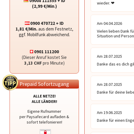
09008 111555 + ID
wieder. ❤ ️
(2,99 €/Min
.
)
0900 470722 + ID
Am 04.04.2026
1,81 €/Min.
aus dem Festnetz,
Vielen lieben Dank f
ggf. Mobilfunk abweichend.
Situation und Perso
0901 111200
Am 28.07.2025
(Dieser Anruf kostet Sie
3,13 CHF
pro Minute)
Danke das es dich gib
Prepaid Sofortzugang
Am 28.07.2025
Danke für deine lieb
ALLE NETZE!
ALLE LÄNDER!
Eigene Rufnummer
Am 19.06.2025
per Paysafecard aufladen &
Danke für einen Enge
sofort telefonieren!