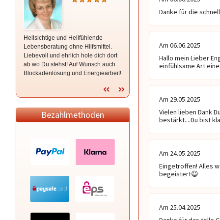
Danke für die schnel
Hellsichtige und Hellfühlende
Heilmedium begleitet dich in die
Am 06.06.2025
Lebensberatung ohne Hilfsmittel.
innere Mitte zu bringen ❤ ️ Für mehr
Liebevoll und ehrlich hole dich dort
Leichtigkeit und Freude durchs
Hallo mein Lieber En
ab wo Du stehst! Auf Wunsch auch
Leben zu gehen.
einfühlsame Art ein
Blockadenlösung und Energiearbeit!
Am 29.05.2025
Vielen lieben Dank Du
Bezahlmethoden
bestärkt....Du bist kla
Am 24.05.2025
Eingetroffen! Alles w
begeistert😃 
Am 25.04.2025