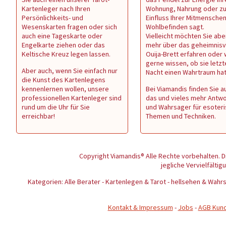
Kartenleger nach Ihren
Wohnung, Nahrung oder z
Persönlichkeits- und
Einfluss Ihrer Mitmenschen 
Wesenskarten fragen oder sich
Wohlbefinden sagt.
auch eine Tageskarte oder
Vielleicht möchten Sie abe
Engelkarte ziehen oder das
mehr über das geheimnisv
Keltische Kreuz legen lassen.
Ouija-Brett erfahren oder
gerne wissen, ob sie letzt
Aber auch, wenn Sie einfach nur
Nacht einen Wahrtraum ha
die Kunst des Kartenlegens
kennenlernen wollen, unsere
Bei Viamandis finden Sie au
professionellen Kartenleger sind
das und vieles mehr Antw
rund um die Uhr für Sie
und Wahrsager für esoter
erreichbar!
Themen und Techniken.
Copyright Viamandis® Alle Rechte vorbehalten. D
jegliche Vervielfältig
Kategorien: Alle Berater - Kartenlegen & Tarot - hellsehen & Wa
Kontakt & Impressum
-
Jobs
-
AGB Kun