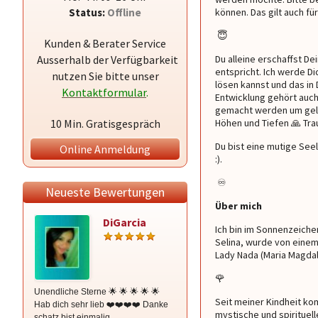
Status:
Offline
können. Das gilt auch fü
😇
Kunden & Berater Service
Ausserhalb der Verfügbarkeit
Du alleine erschaffst D
entspricht. Ich werde D
nutzen Sie bitte unser
lösen kannst und das in
Kontaktformular
.
Entwicklung gehört auch
gemacht werden um gelös
10 Min. Gratisgespräch
Höhen und Tiefen 🙏 Tra
Du bist eine mutige Seel
Online Anmeldung
:).
♾ ️
Neueste Bewertungen
Über mich
DiGarcia
Medium
Ich bin im Sonnenzeich
Serina
Selina, wurde von eine
Lady Nada (Maria Magdal
🌹
Unendliche Sterne 🌟 🌟 🌟 🌟 🌟
Unglaublich tolles Gespräch, hat
Seit meiner Kindheit kom
Hab dich sehr lieb ❤️❤️❤️❤️ Danke
mein Herz berühr4
mystische und spirituel
schatz bist einmalig