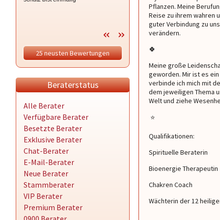
Pflanzen. Meine Berufun
Reise zu ihrem wahren un
guter Verbindung zu un
verändern.
🍀
25 neusten Bewertungen
Meine große Leidenschaf
geworden. Mir ist es ei
verbinde ich mich mit d
Beraterstatus
dem jeweiligen Thema un
Welt und ziehe Wesenhei
Alle Berater
Verfügbare Berater
⭐ ️
Besetzte Berater
Qualifikationen:
Exklusive Berater
Chat-Berater
Spirituelle Beraterin
E-Mail-Berater
Bioenergie Therapeutin
Neue Berater
Stammberater
Chakren Coach
VIP Berater
Wächterin der 12 heilige
Premium Berater
0900 Berater