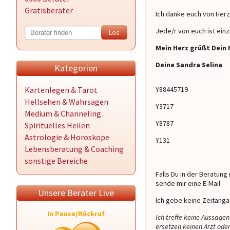
Gratisberater
Ich danke euch von Her
Jede/r von euch ist ein
Mein Herz grüßt Dein 
Deine Sandra Selina
Kategorien
Kartenlegen & Tarot
Y88445719
Hellsehen & Wahrsagen
Y3717
Medium & Channeling
Y8787
Spirituelles Heilen
Astrologie & Horoskope
Y131
Lebensberatung & Coaching
sonstige Bereiche
Falls Du in der Beratung
sende mir eine E-Mail.
Unsere Berater Live
Ich gebe keine Zeitang
In Pause/Rückruf
Ich treffe keine Aussag
ersetzen keinen Arzt oder