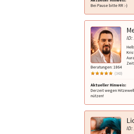
Aktueller Hinweis:
Bei Pause bitte RR :-)
Me
ID:
Hell
Kris
Aura
Zei
Beratungen: 1864
(343)
Aktueller Hinweis:
Derzeit wegen Hitzewell
nützen!
Li
ID: