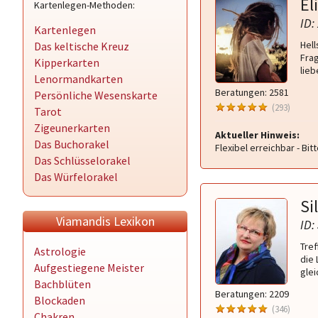
El
Kartenlegen-Methoden:
ID:
Kartenlegen
Hell
Das keltische Kreuz
Frag
Kipperkarten
lieb
Lenormandkarten
Beratungen: 2581
Persönliche Wesenskarte
(293)
Tarot
Zigeunerkarten
Aktueller Hinweis:
Das Buchorakel
Flexibel erreichbar - Bi
Das Schlüsselorakel
Das Würfelorakel
Si
Viamandis Lexikon
ID:
Tref
Astrologie
die 
Aufgestiegene Meister
glei
Bachblüten
Beratungen: 2209
Blockaden
(346)
Chakren