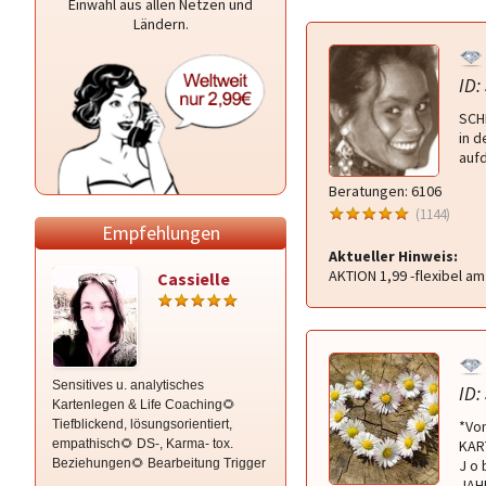
Einwahl aus allen Netzen und
Ländern.
ID:
SCHN
in 
aufd
Beratungen: 6106
(1144)
Empfehlungen
Aktueller Hinweis:
AKTION 1,99 -flexibel a
Cassielle
Anne-Maria
Sensitives u. analytisches
Hellsichtige und Hellfühlende
ID:
Kartenlegen & Life Coaching🌻
Lebensberatung ohne Hilfsmittel.
Tiefblickend, lösungsorientiert,
Liebevoll und ehrlich hole dich dort
*Vo
empathisch🌻 DS-, Karma- tox.
ab wo Du stehst! Auf Wunsch auch
KART
Beziehungen🌻 Bearbeitung Trigger
Blockadenlösung und Energiearbeit!
J o 
🌻 Energiearbeit & Traumdeutung
JAH