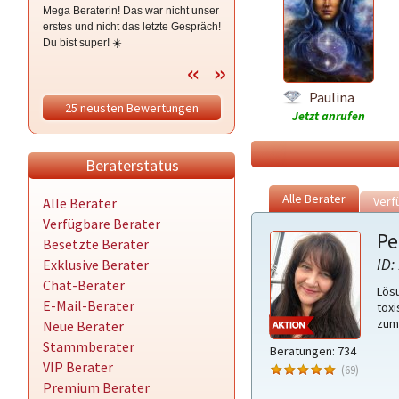
Mega Beraterin! Das war nicht unser
Eingetroffen. Echte 100% Treffer
erstes und nicht das letzte Gespräch!
Quote
Du bist super! ☀️
Paulina
25 neusten Bewertungen
Jetzt anrufen
Beraterstatus
Alle Berater
Verf
Alle Berater
Verfügbare Berater
Pe
Besetzte Berater
ID:
Exklusive Berater
Chat-Berater
Lös
E-Mail-Berater
toxi
zum 
Neue Berater
Stammberater
Beratungen: 734
VIP Berater
(69)
Premium Berater