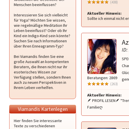
(438)
Menschen beeinflussen?
Aktueller Hinweis:
Interessieren Sie sich vielleicht
Sollte ich einmal nicht e
für Yoga? Möchten Sie wissen,
wie regelmäßige Meditation Ihr
Leben beeinflusst? Oder ob Ihr
Kind ein Indigo-Kind sein könnte?
Az
Suchen Sie nach Informationen
über Ihren Enneagramm-Typ?
ID:
Bei Viamandis finden Sie eine
SPE
große Auswahl an kompetenten
Char
Beratern, die Ihnen nicht nur ihr
esoterisches Wissen zur
Glüc
Verfügung stellen, sondern Ihnen
Beratungen: 2869
genu
auch zu neuen Perspektiven in
(263)
Ihrem Leben verhelfen.
Aktueller Hinweis:
🪶 PROFIL LESEN🪶 *Tre
Familieღ
Viamandis Kartenlegen
Hier finden Sie interessante
Texte zu verschiedenen