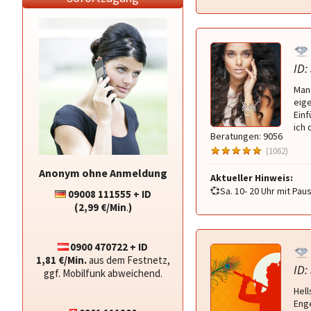
ID:
Manc
eige
Ein
ich 
Beratungen: 9056
(1062)
Anonym ohne Anmeldung
Aktueller Hinweis:
💞Sa. 10- 20 Uhr mit Pau
09008 111555 + ID
(2,99 €/Min
.
)
0900 470722 + ID
1,81 €/Min.
aus dem Festnetz,
ID:
ggf. Mobilfunk abweichend.
Hell
Enge