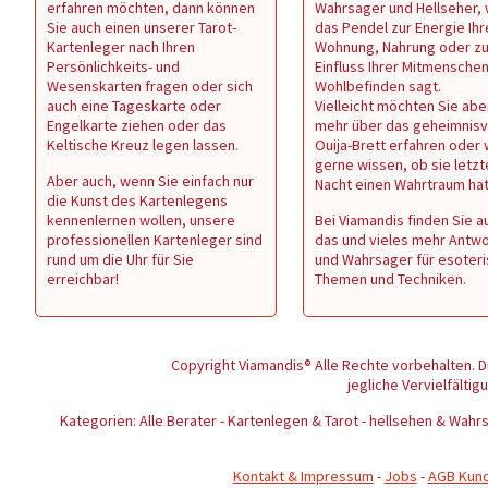
erfahren möchten, dann können
Wahrsager und Hellseher,
Sie auch einen unserer Tarot-
das Pendel zur Energie Ihr
Kartenleger nach Ihren
Wohnung, Nahrung oder z
Persönlichkeits- und
Einfluss Ihrer Mitmenschen 
Wesenskarten fragen oder sich
Wohlbefinden sagt.
auch eine Tageskarte oder
Vielleicht möchten Sie abe
Engelkarte ziehen oder das
mehr über das geheimnisv
Keltische Kreuz legen lassen.
Ouija-Brett erfahren oder
gerne wissen, ob sie letzt
Aber auch, wenn Sie einfach nur
Nacht einen Wahrtraum ha
die Kunst des Kartenlegens
kennenlernen wollen, unsere
Bei Viamandis finden Sie au
professionellen Kartenleger sind
das und vieles mehr Antw
rund um die Uhr für Sie
und Wahrsager für esoter
erreichbar!
Themen und Techniken.
Copyright Viamandis® Alle Rechte vorbehalten. D
jegliche Vervielfältig
Kategorien: Alle Berater - Kartenlegen & Tarot - hellsehen & Wa
Kontakt & Impressum
-
Jobs
-
AGB Kun