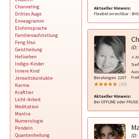
Channeling
Aktueller Hinweis:
Drittes Auge
Flexibel erreichbar - Bit
Enneagramm
Elohimsprache
Familienaufstellung
Ch
Feng Shui
ID:
Geistheilung
Hellsehen
⭐ ️
Indigo-Kinder
Tref
Innere Kind
Aus
Frei
Jenseitskontakte
Beratungen: 2207
(205)
Karma
Krafttier
Aktueller Hinweis:
Licht-Arbeit
Bei OFFLINE oder PAUSE 
Meditation
Mantra
Numerologie
Ma
Pendeln
Quantenheilung
ID: