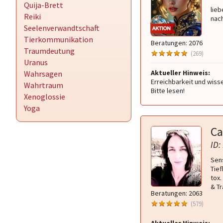
Quija-Brett
lieb
Reiki
nac
Seelenverwandtschaft
Tierkommunikation
Beratungen: 2076
Traumdeutung
(269)
Uranus
Aktueller Hinweis:
Wahrsagen
Erreichbarkeit und wiss
Wahrtraum
Bitte lesen!
Xenoglossie
Yoga
Ca
ID:
Sens
Tief
tox
& T
Beratungen: 2063
(579)