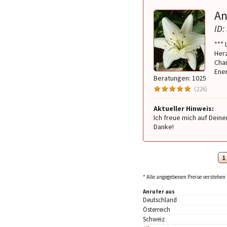
An
ID:
*** 
Herz
Chan
Ene
Beratungen: 1025
(226)
Aktueller Hinweis:
Ich freue mich auf Dein
Danke!
1
* Alle angegebenen Preise verstehen 
Anrufer aus
Deutschland
Österreich
Schweiz