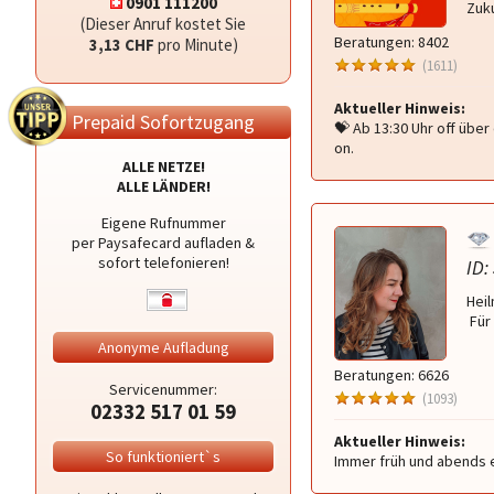
0901 111200
Zuku
(Dieser Anruf kostet Sie
Beratungen: 8402
3,13 CHF
pro Minute)
(1611)
Aktueller Hinweis:
Prepaid Sofortzugang
💝 Ab 13:30 Uhr off übe
on.
ALLE NETZE!
ALLE LÄNDER!
Eigene Rufnummer
per Paysafecard aufladen &
sofort telefonieren!
ID:
Heil
️ Fü
Anonyme Aufladung
Beratungen: 6626
Servicenummer:
(1093)
02332 517 01 59
Aktueller Hinweis:
So funktioniert`s
Immer früh und abends e