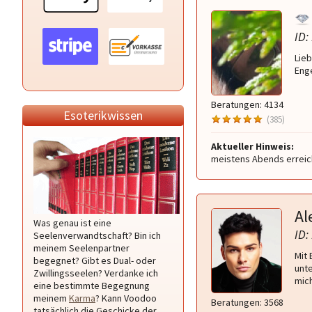
ID:
Lieb
Enge
Beratungen: 4134
Esoterikwissen
(385)
Aktueller Hinweis:
meistens Abends erreic
Al
Was genau ist eine
ID:
Seelenverwandtschaft? Bin ich
meinem Seelenpartner
Mit 
begegnet? Gibt es Dual- oder
unte
Zwillingsseelen? Verdanke ich
mich
eine bestimmte Begegnung
meinem
Karma
? Kann Voodoo
Beratungen: 3568
tatsächlich die Geschicke der