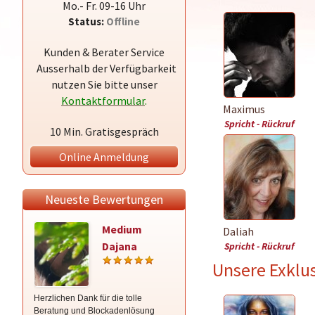
Mo.- Fr. 09-16 Uhr
Status:
Offline
Kunden & Berater Service
Ausserhalb der Verfügbarkeit
nutzen Sie bitte unser
Kontaktformular
.
Maximus
Spricht - Rückruf
10 Min. Gratisgespräch
Online Anmeldung
Neueste Bewertungen
Medium
Alischa
Daliah
Dajana
Spricht - Rückruf
Unsere Exklus
Herzlichen Dank für die tolle
Alischa, du bist der Wahnsinn ! Alles
Beratung und Blockadenlösung
was du sagst ist der Wucher