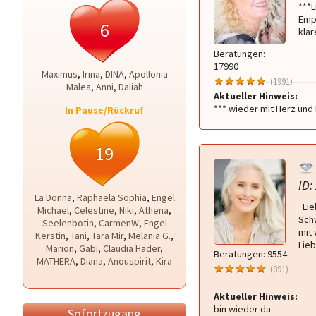
***L
Empa
6
klar
Beratungen:
17990
Maximus
,
Irina
,
DINA
,
Apollonia
(1991)
Malea
,
Anni
,
Daliah
Aktueller Hinweis:
*** wieder mit Herz und 
In Pause/Rückruf
19
ID:
La Donna
,
Raphaela Sophia
,
Engel
Lie
Michael
,
Celestine
,
Niki
,
Athena
,
Sch
Seelenbotin
,
CarmenW
,
Engel
mit 
Kerstin
,
Tani
,
Tara Mir
,
Melania G.
,
Lie
Marion
,
Gabi
,
Claudia Hader
,
Beratungen: 9554
MATHERA
,
Diana
,
Anouspirit
,
Kira
(891)
Aktueller Hinweis:
bin wieder da
Sofortzugang