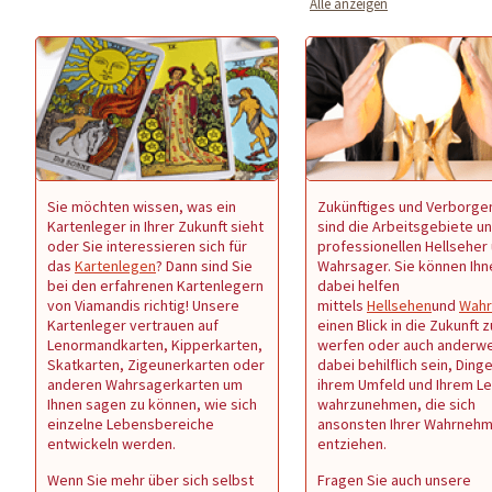
Alle anzeigen
Sie möchten wissen, was ein
Zukünftiges und Verborge
Kartenleger in Ihrer Zukunft sieht
sind die Arbeitsgebiete u
oder Sie interessieren sich für
professionellen Hellseher
das
Kartenlegen
? Dann sind Sie
Wahrsager. Sie können Ihn
bei den erfahrenen Kartenlegern
dabei helfen
von Viamandis richtig! Unsere
mittels
Hellsehen
und
Wahr
Kartenleger vertrauen auf
einen Blick in die Zukunft z
Lenormandkarten, Kipperkarten,
werfen oder auch anderwe
Skatkarten, Zigeunerkarten oder
dabei behilflich sein, Dinge
anderen Wahrsagerkarten um
ihrem Umfeld und Ihrem L
Ihnen sagen zu können, wie sich
wahrzunehmen, die sich
einzelne Lebensbereiche
ansonsten Ihrer Wahrneh
entwickeln werden.
entziehen.
Wenn Sie mehr über sich selbst
Fragen Sie auch unsere