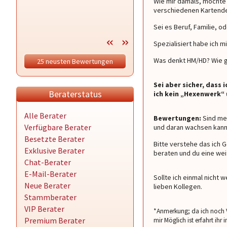
Wie mir damals, möchte 
siehst 🥰🙏💐🍀 und natürlich ein
verschiedenen Kartendec
EINGETROFFEN vom letzten
Gespräch bzgl.
Sei es Beruf, Familie, o
Spezialisiert habe ich m
Was denkt HM/HD? Wie g
25 neusten Bewertungen
Sei aber sicher, dass 
Beraterstatus
ich kein „Hexenwerk“ 
Alle Berater
Bewertungen:
Sind mei
Verfügbare Berater
und daran wachsen kann.
Besetzte Berater
Bitte verstehe das ich 
Exklusive Berater
beraten und du eine wei
Chat-Berater
E-Mail-Berater
Sollte ich einmal nicht
Neue Berater
lieben Kollegen.
Stammberater
VIP Berater
*Anmerkung; da ich noch V
Premium Berater
mir Möglich ist erfahrt ihr