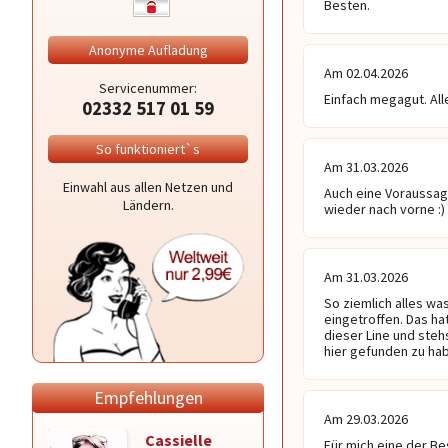
Besten.
Anonyme Aufladung
Am 02.04.2026
Servicenummer:
Einfach megagut. Alles
02332 517 01 59
So funktioniert`s
Am 31.03.2026
Einwahl aus allen Netzen und
Auch eine Voraussage
Ländern.
wieder nach vorne :)
Am 31.03.2026
So ziemlich alles was
eingetroffen. Das hat
dieser Line und steh
hier gefunden zu ha
Empfehlungen
Am 29.03.2026
Cassielle
Alexander
Für mich eine der Bes