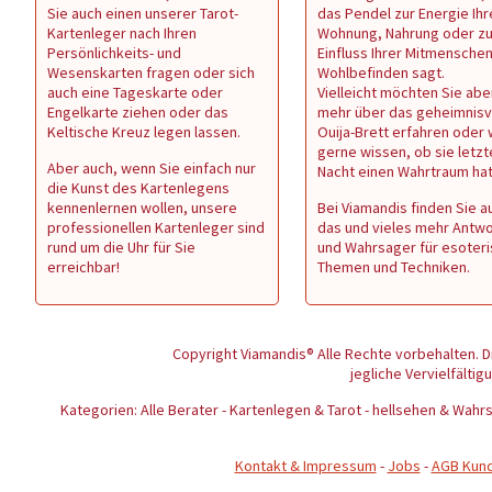
Sie auch einen unserer Tarot-
das Pendel zur Energie Ihr
Kartenleger nach Ihren
Wohnung, Nahrung oder z
Persönlichkeits- und
Einfluss Ihrer Mitmenschen 
Wesenskarten fragen oder sich
Wohlbefinden sagt.
auch eine Tageskarte oder
Vielleicht möchten Sie abe
Engelkarte ziehen oder das
mehr über das geheimnisv
Keltische Kreuz legen lassen.
Ouija-Brett erfahren oder
gerne wissen, ob sie letzt
Aber auch, wenn Sie einfach nur
Nacht einen Wahrtraum ha
die Kunst des Kartenlegens
kennenlernen wollen, unsere
Bei Viamandis finden Sie au
professionellen Kartenleger sind
das und vieles mehr Antw
rund um die Uhr für Sie
und Wahrsager für esoter
erreichbar!
Themen und Techniken.
Copyright Viamandis® Alle Rechte vorbehalten. D
jegliche Vervielfältig
Kategorien: Alle Berater - Kartenlegen & Tarot - hellsehen & Wa
Kontakt & Impressum
-
Jobs
-
AGB Kun