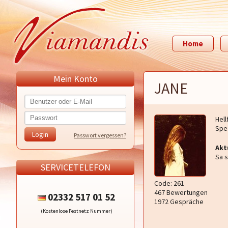
Home
Mein Konto
JANE
Hel
Spez
Passwort vergessen?
Akt
Sa 
SERVICETELEFON
Code: 261
467 Bewertungen
02332 517 01 52
1972 Gespräche
(Kostenlose Festnetz Nummer)