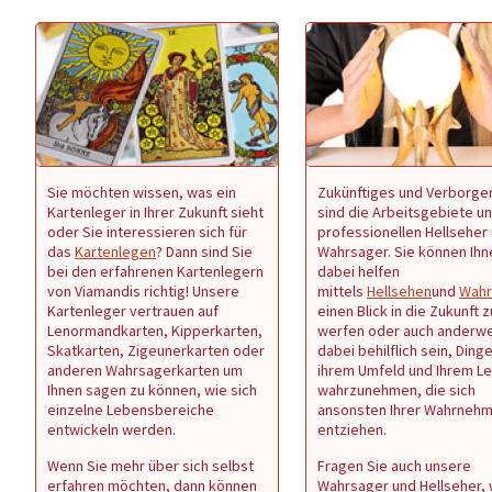
Sie möchten wissen, was ein
Zukünftiges und Verborge
Kartenleger in Ihrer Zukunft sieht
sind die Arbeitsgebiete u
oder Sie interessieren sich für
professionellen Hellseher
das
Kartenlegen
? Dann sind Sie
Wahrsager. Sie können Ihn
bei den erfahrenen Kartenlegern
dabei helfen
von Viamandis richtig! Unsere
mittels
Hellsehen
und
Wahr
Kartenleger vertrauen auf
einen Blick in die Zukunft z
Lenormandkarten, Kipperkarten,
werfen oder auch anderwe
Skatkarten, Zigeunerkarten oder
dabei behilflich sein, Dinge
anderen Wahrsagerkarten um
ihrem Umfeld und Ihrem L
Ihnen sagen zu können, wie sich
wahrzunehmen, die sich
einzelne Lebensbereiche
ansonsten Ihrer Wahrneh
entwickeln werden.
entziehen.
Wenn Sie mehr über sich selbst
Fragen Sie auch unsere
erfahren möchten, dann können
Wahrsager und Hellseher,