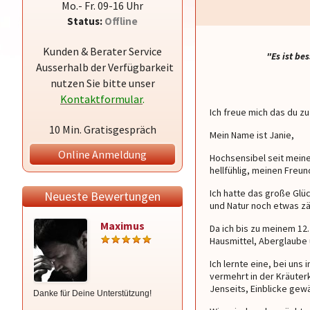
Mo.- Fr. 09-16 Uhr
Status:
Offline
Kunden & Berater Service
"Es ist be
Ausserhalb der Verfügbarkeit
nutzen Sie bitte unser
Kontaktformular
.
Ich freue mich das du zu
10 Min. Gratisgespräch
Mein Name ist Janie,
Online Anmeldung
Hochsensibel seit meine
hellfühlig, meinen Freu
Ich hatte das große Glü
Neueste Bewertungen
und Natur noch etwas zä
Maximus
Alischa
Da ich bis zu meinem 12
Hausmittel, Aberglaube u
Ich lernte eine, bei uns
vermehrt in der Kräuter
Jenseits, Einblicke gew
Danke für Deine Unterstützung!
Alischa meine Zuckerpuppe.....du
bist der absolute Knaller was du