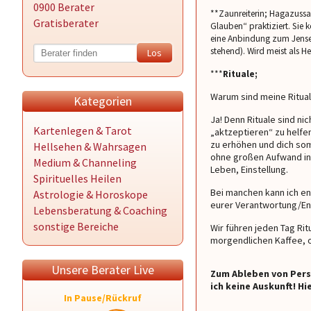
0900 Berater
**Zaunreiterin; Hagazussa 
Gratisberater
Glauben“ praktiziert. Sie k
eine Anbindung zum Jensei
stehend). Wird meist als H
***
Rituale;
Warum sind meine Ritual
Kategorien
Ja! Denn Rituale sind n
Kartenlegen & Tarot
„aktzeptieren“ zu helfen
zu erhöhen und dich somi
Hellsehen & Wahrsagen
ohne großen Aufwand in s
Medium & Channeling
Leben, Einstellung.
Spirituelles Heilen
Bei manchen kann ich en
Astrologie & Horoskope
eurer Verantwortung/En
Lebensberatung & Coaching
sonstige Bereiche
Wir führen jeden Tag Ri
morgendlichen Kaffee, o
Unsere Berater Live
Zum Ableben von Pers
ich keine Auskunft! Hi
In Pause/Rückruf