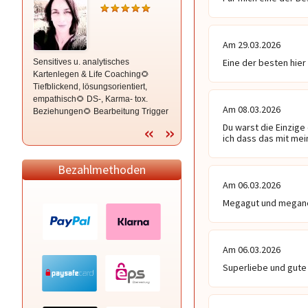
Am 29.03.2026
Eine der besten hier 
Sensitives u. analytisches
Mit Empathie, Herz und ehrlichen,
Kartenlegen & Life Coaching🌻
klaren Worten unterstütze ich dich
Tiefblickend, lösungsorientiert,
auf deinem Lebensweg. Ich freue
empathisch🌻 DS-, Karma- tox.
mich auf Dich ❤ ️✨ 🌈
Am 08.03.2026
Beziehungen🌻 Bearbeitung Trigger
🌻 Energiearbeit & Traumdeutung
Du warst die Einzige 
ich dass das mit mei
Bezahlmethoden
Am 06.03.2026
Megagut und meganet
Am 06.03.2026
Superliebe und gute 