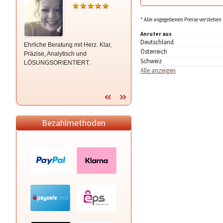
* Alle angegebenen Preise verstehen 
Anrufer aus
Deutschland
Ehrliche Beratung mit Herz. Klar,
+++99,5% treffsicher - 100% präzise
Österreich
Präzise, Analytisch und
- 100% ehrlich+++ ein hellsichtiges
Schweiz
LÖSUNGSORIENTIERT.
Medium, bringt alles ohne große
Alle anzeigen
Umschweife ehrlich auf den Punkt,
ohne Vorabinformationen.Egal ob
Liebe, Finanzen,oder Beruf.
Bezahlmethoden