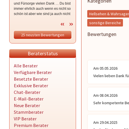
Kategorien
und Fürsorge vielen Dank … Du bist
wenn es brennt … ich hoffe die
immer ehrlich auch wenn es nicht so
schwere Zeit ist nun bald vorbei …
Hellsehen & Wahrsage
schön ist aber wie sind ja auch nicht
ich bleibe im Vertrauen drück dich
bei wünsch dir was sondern bei so
sonstige Bereiche
isses 🥰 ganz lieben Dank für dein
Mut machen dein sein und deine
Bewertungen
25 neusten Bewertungen
mittlerweile Freundschaft hdl 😘
Beraterstatus
Alle Berater
Am 05.05.2026
Verfügbare Berater
Vielen lieben Dank fü
Besetzte Berater
Exklusive Berater
Chat-Berater
Am 08.04.2026
E-Mail-Berater
Sehr kompetente Ber
Neue Berater
Stammberater
VIP Berater
Am 29.04.2025
Premium Berater