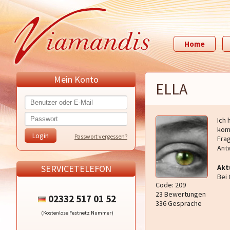
Home
Mein Konto
ELLA
Ich 
komm
Passwort vergessen?
Fra
Ant
SERVICETELEFON
Akt
Bei 
Code: 209
23 Bewertungen
02332 517 01 52
336 Gespräche
(Kostenlose Festnetz Nummer)