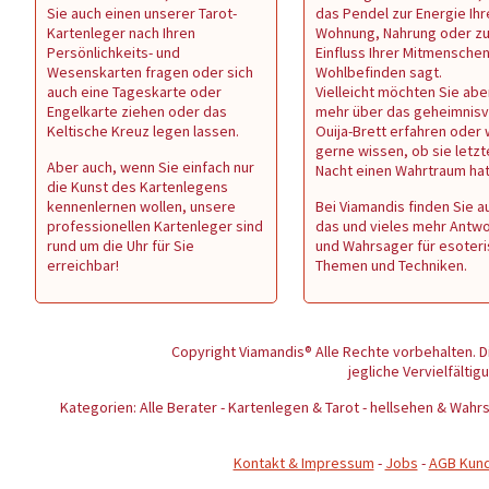
Sie auch einen unserer Tarot-
das Pendel zur Energie Ihr
Kartenleger nach Ihren
Wohnung, Nahrung oder z
Persönlichkeits- und
Einfluss Ihrer Mitmenschen 
Wesenskarten fragen oder sich
Wohlbefinden sagt.
auch eine Tageskarte oder
Vielleicht möchten Sie abe
Engelkarte ziehen oder das
mehr über das geheimnisv
Keltische Kreuz legen lassen.
Ouija-Brett erfahren oder
gerne wissen, ob sie letzt
Aber auch, wenn Sie einfach nur
Nacht einen Wahrtraum ha
die Kunst des Kartenlegens
kennenlernen wollen, unsere
Bei Viamandis finden Sie au
professionellen Kartenleger sind
das und vieles mehr Antw
rund um die Uhr für Sie
und Wahrsager für esoter
erreichbar!
Themen und Techniken.
Copyright Viamandis® Alle Rechte vorbehalten. D
jegliche Vervielfältig
Kategorien: Alle Berater - Kartenlegen & Tarot - hellsehen & Wa
Kontakt & Impressum
-
Jobs
-
AGB Kun