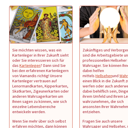
Sie möchten wissen, was ein
Zukünftiges und Verborge
Kartenleger in Ihrer Zukunft sieht
sind die Arbeitsgebiete u
oder Sie interessieren sich für
professionellen Hellseher
das
Kartenlegen
? Dann sind Sie
Wahrsager. Sie können Ihn
bei den erfahrenen Kartenlegern
dabei helfen
von Viamandis richtig! Unsere
mittels
Hellsehen
und
Wahr
Kartenleger vertrauen auf
einen Blick in die Zukunft z
Lenormandkarten, Kipperkarten,
werfen oder auch anderwe
Skatkarten, Zigeunerkarten oder
dabei behilflich sein, Dinge
anderen Wahrsagerkarten um
ihrem Umfeld und Ihrem L
Ihnen sagen zu können, wie sich
wahrzunehmen, die sich
einzelne Lebensbereiche
ansonsten Ihrer Wahrneh
entwickeln werden.
entziehen.
Wenn Sie mehr über sich selbst
Fragen Sie auch unsere
erfahren möchten, dann können
Wahrsager und Hellseher,