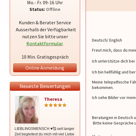
Mo.- Fr. 09-16 Uhr
Status:
Offline
Kunden & Berater Service
Ausserhalb der Verfügbarkeit
nutzen Sie bitte unser
Deutsch/ English
Kontaktformular
.
Freut mich, dass du mein
10 Min. Gratisgespräch
Ich unterstütze dich bei
Online Anmeldung
Ich bin hellfühlig und be
Meine telepathische Fäh
Neueste Bewertungen
bekommen.
Ich sehe Bilder vor mei
Theresa
Irina
Beratungen in Deutsch 
Bitte keine Gespräche u
LIEBLINGSMENSCH ♥️🥰 seit langer
Unendlich lieb gewonnen in den
Zeit begleitest du mich mit viel Liebe
letzten drei Jahren … immer da