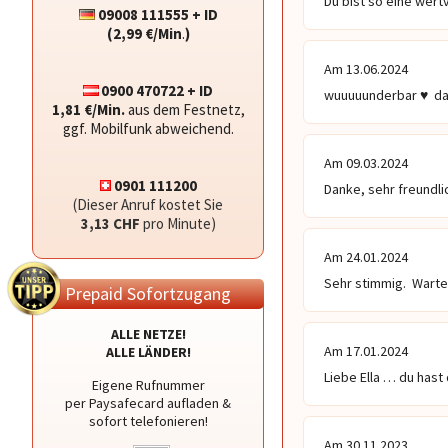
Du bist so eine wertv
09008 111555 + ID
(2,99 €/Min
.
)
Am 13.06.2024
0900 470722 + ID
wuuuuunderbar ♥ ️ d
1,81 €/Min.
aus dem Festnetz,
ggf. Mobilfunk abweichend.
Am 09.03.2024
0901 111200
Danke, sehr freundli
(Dieser Anruf kostet Sie
3,13 CHF
pro Minute)
Am 24.01.2024
Sehr stimmig.  Warte
Prepaid Sofortzugang
ALLE NETZE!
Am 17.01.2024
ALLE LÄNDER!
Liebe Ella … du hast 
Eigene Rufnummer
per Paysafecard aufladen &
sofort telefonieren!
Am 30.11.2023