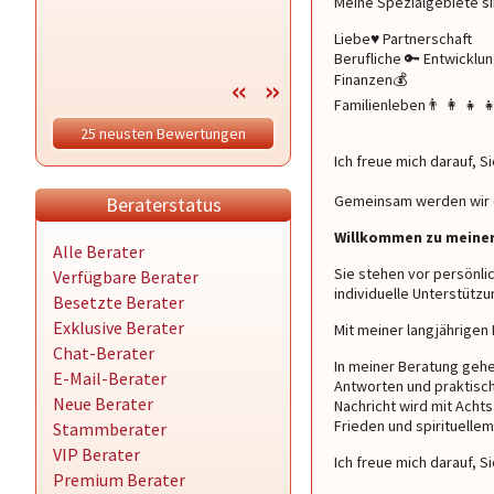
Meine Spezialgebiete si
Liebe♥️ ️Partnerschaft
Berufliche 🔑 Entwicklu
Finanzen💰
Familienleben👨 ‍👩 ‍👧 ‍
25 neusten Bewertungen
Ich freue mich darauf, S
Gemeinsam werden wir d
Beraterstatus
Willkommen zu meiner
Alle Berater
Sie stehen vor persönli
Verfügbare Berater
individuelle Unterstützu
Besetzte Berater
Exklusive Berater
Mit meiner langjährigen 
Chat-Berater
In meiner Beratung gehe 
E-Mail-Berater
Antworten und praktisch
Neue Berater
Nachricht wird mit Ach
Frieden und spirituelle
Stammberater
VIP Berater
Ich freue mich darauf, Si
Premium Berater