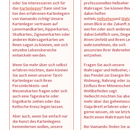
oder Sie interessieren sich für
professionellen Hellseher
das
Kartenlegen
? Dann sind Sie
Wahrsager. Sie können Ihn
bei den erfahrenen Kartenlegern
dabei helfen
von Viamandis richtig! Unsere
mittels
Hellsehen
und
Wahr
Kartenleger vertrauen auf
einen Blick in die Zukunft z
Lenormandkarten, Kipperkarten,
werfen oder auch anderwe
Skatkarten, Zigeunerkarten oder
dabei behilflich sein, Dinge
anderen Wahrsagerkarten um
ihrem Umfeld und Ihrem L
Ihnen sagen zu können, wie sich
wahrzunehmen, die sich
einzelne Lebensbereiche
ansonsten Ihrer Wahrneh
entwickeln werden.
entziehen.
Wenn Sie mehr über sich selbst
Fragen Sie auch unsere
erfahren möchten, dann können
Wahrsager und Hellseher,
Sie auch einen unserer Tarot-
das Pendel zur Energie Ihr
Kartenleger nach Ihren
Wohnung, Nahrung oder z
Persönlichkeits- und
Einfluss Ihrer Mitmenschen 
Wesenskarten fragen oder sich
Wohlbefinden sagt.
auch eine Tageskarte oder
Vielleicht möchten Sie abe
Engelkarte ziehen oder das
mehr über das geheimnisv
Keltische Kreuz legen lassen.
Ouija-Brett erfahren oder
gerne wissen, ob sie letzt
Aber auch, wenn Sie einfach nur
Nacht einen Wahrtraum ha
die Kunst des Kartenlegens
kennenlernen wollen, unsere
Bei Viamandis finden Sie au