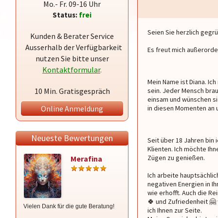
Mo.- Fr. 09-16 Uhr
Status:
frei
Seien Sie herzlich gegrü
Kunden & Berater Service
Ausserhalb der Verfügbarkeit
Es freut mich außerorde
nutzen Sie bitte unser
Kontaktformular
.
Mein Name ist Diana. Ich
10 Min. Gratisgespräch
sein. Jeder Mensch brau
einsam und wünschen sic
Online Anmeldung
in diesen Momenten an u
Neueste Bewertungen
Seit über 18 Jahren bin
Klienten. Ich möchte Ih
Zügen zu genießen.
Merafina
Xenia
Ich arbeite hauptsächli
negativen Energien in Ih
wie erhofft. Auch die R
🍀 und Zufriedenheit 
Vielen Dank für die gute Beratung!
Liebe Xenia,Du hast es wieder
ich Ihnen zur Seite.
richtig gesehen,danke!!