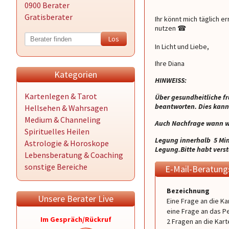
0900 Berater
Gratisberater
Ihr könnt mich täglich er
nutzen ☎ ️
In Licht und Liebe,
Ihre Diana
Kategorien
HINWEISS:
Kartenlegen & Tarot
Über gesundheitliche f
beantworten. Dies kann 
Hellsehen & Wahrsagen
Medium & Channeling
Auch Nachfrage wann wi
Spirituelles Heilen
Legung innerhalb 5 Minu
Astrologie & Horoskope
Legung.Bitte habt verst
Lebensberatung & Coaching
sonstige Bereiche
E-Mail-Beratun
Bezeichnung
Unsere Berater Live
Eine Frage an die Ka
eine Frage an das P
Im Gespräch/Rückruf
2 Fragen an die Kart