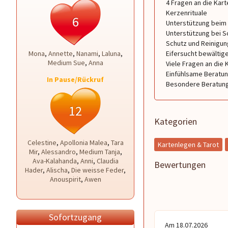
4 Fragen an die Kart
Kerzenrituale
6
Unterstützung beim
Unterstützung bei S
Schutz und Reinigun
Mona
,
Annette
,
Nanami
,
Laluna
,
Eifersucht bewältig
Medium Sue
,
Anna
Viele Fragen an die 
Einfühlsame Beratung
In Pause/Rückruf
Besondere Beratung 
12
Kategorien
Celestine
,
Apollonia Malea
,
Tara
Kartenlegen & Tarot
Mir
,
Alessandro
,
Medium Tanja
,
Ava-Kalahanda
,
Anni
,
Claudia
Bewertungen
Hader
,
Alischa
,
Die weisse Feder
,
Anouspirit
,
Awen
Sofortzugang
Am 18.07.2026