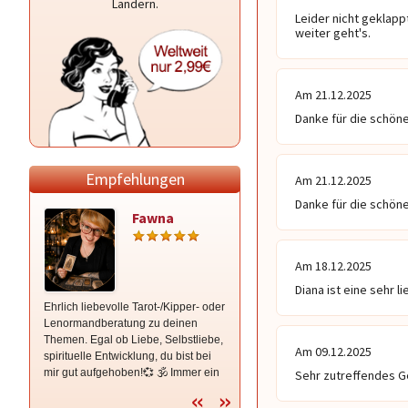
Ländern.
Leider nicht geklappt
weiter geht's.
Am 21.12.2025
Danke für die schön
Empfehlungen
Am 21.12.2025
Danke für die schön
Fawna
Aries
Am 18.12.2025
Diana ist eine sehr l
Ehrlich liebevolle Tarot-/Kipper- oder
Seit über 20 Jahren begleite ich
Lenormandberatung zu deinen
Menschen mit den Karten auf ihrem
Themen. Egal ob Liebe, Selbstliebe,
Lebensweg. Mit viel Gefühl,
Am 09.12.2025
spirituelle Entwicklung, du bist bei
Erfahrung und einer klaren Intuition
mir gut aufgehoben!💞 🕉 Immer ein
lege ich treffsicher die Karten mit
Sehr zutreffendes G
offenes Ohr.
Kipper- und Lenormandkarten.