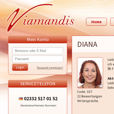
Home
Mein Konto
DIANA
Lieb
ich
Passwort vergessen?
🌺 F
Akt
SERVICETELEFON
Lieb
lieb
Code: 337
22 Bewertungen
02332 517 01 52
94 Gespräche
(Kostenlose Festnetz Nummer)