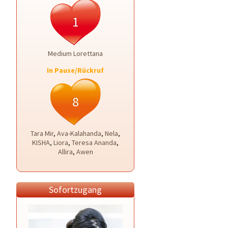
1
Medium Lorettana
In Pause/Rückruf
8
Tara Mir
,
Ava-Kalahanda
,
Nela
,
KISHA
,
Liora
,
Teresa Ananda
,
Allira
,
Awen
Sofortzugang