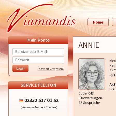
Home
Mein Konto
ANNIE
Med
Hell
Passwort vergessen?
Akti
spir
SERVICETELEFON
Akt
Frei
Code: 043
0 Bewertungen
02332 517 01 52
22 Gespräche
(Kostenlose Festnetz Nummer)