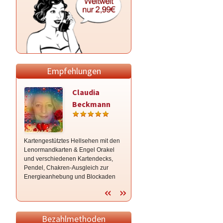
Empfehlungen
Claudia
Alessandro
Beckmann
Kartengestütztes Hellsehen mit den
ich kann die Windrichtung nicht
Lenormandkarten & Engel Orakel
ändern aber ich kann dir helfen die
und verschiedenen Kartendecks,
Segel richtig zu setzen
Pendel, Chakren-Ausgleich zur
Energieanhebung und Blockaden
Auflösung + Aura Reinigung auch für
Tier
Bezahlmethoden