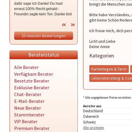
dafür sage ich Danke! Du hast
uns bist nicht Westend. Das liebe ich
bringt die Menschen zu
erneut 100% Recht gehabt -
an Dir. Du bist Lieblingsmensch ❤️❤️
Freundin sagte kein Ton. Danke bist
❤️
Bitte habe Verständnis,
Du immer da, ehrlich, direkt, klar und
gibt keine Schön Rederei!
einfühlsam, mit dem nötigen Zack ;-)
Ich freue mich, dich per
25 neusten Bewertungen
Licht und Liebe
Deine Annie
Beraterstatus
Kategorien
Alle Berater
Kartenlegen & Tarot
Verfügbare Berater
Lebensberatung & Coa
Besetzte Berater
Exklusive Berater
Chat-Berater
* Alle angegebenen Preise verstehen 
E-Mail-Berater
Anrufer aus
Neue Berater
Deutschland
Stammberater
Österreich
VIP Berater
Schweiz
Premium Berater
Alle anzeigen