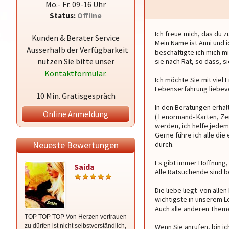
Mo.- Fr. 09-16 Uhr
Status:
Offline
Ich freue mich, das du z
Kunden & Berater Service
Mein Name ist Anni und 
Ausserhalb der Verfügbarkeit
beschäftigte ich mich m
nutzen Sie bitte unser
sie nach Rat, so dass, s
Kontaktformular
.
Ich möchte Sie mit viel
Lebenserfahrung liebevo
10 Min. Gratisgespräch
In den Beratungen erhal
Online Anmeldung
( Lenormand- Karten, Ze
werden, ich helfe jede
Gerne führe ich alle die
Neueste Bewertungen
durch.
Es gibt immer Hoffnung,
Saida
Mona
Alle Ratsuchende sind be
Die liebe liegt von all
wichtigste in unserem 
Auch alle anderen Theme
TOP TOP TOP Von Herzen vertrauen
Du gibst Kraft und Energie. Dafür
zu dürfen ist nicht selbstverständlich,
Dank Dir🙏gibst richtige Ratschläge
Wenn Sie anrufen, bin i