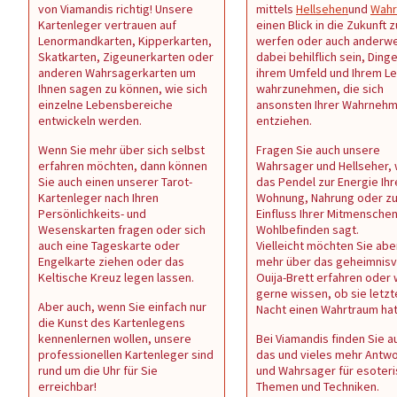
von Viamandis richtig! Unsere
mittels
Hellsehen
und
Wahr
Kartenleger vertrauen auf
einen Blick in die Zukunft z
Lenormandkarten, Kipperkarten,
werfen oder auch anderwe
Skatkarten, Zigeunerkarten oder
dabei behilflich sein, Dinge
anderen Wahrsagerkarten um
ihrem Umfeld und Ihrem L
Ihnen sagen zu können, wie sich
wahrzunehmen, die sich
einzelne Lebensbereiche
ansonsten Ihrer Wahrneh
entwickeln werden.
entziehen.
Wenn Sie mehr über sich selbst
Fragen Sie auch unsere
erfahren möchten, dann können
Wahrsager und Hellseher,
Sie auch einen unserer Tarot-
das Pendel zur Energie Ihr
Kartenleger nach Ihren
Wohnung, Nahrung oder z
Persönlichkeits- und
Einfluss Ihrer Mitmenschen 
Wesenskarten fragen oder sich
Wohlbefinden sagt.
auch eine Tageskarte oder
Vielleicht möchten Sie abe
Engelkarte ziehen oder das
mehr über das geheimnisv
Keltische Kreuz legen lassen.
Ouija-Brett erfahren oder
gerne wissen, ob sie letzt
Aber auch, wenn Sie einfach nur
Nacht einen Wahrtraum ha
die Kunst des Kartenlegens
kennenlernen wollen, unsere
Bei Viamandis finden Sie au
professionellen Kartenleger sind
das und vieles mehr Antw
rund um die Uhr für Sie
und Wahrsager für esoter
erreichbar!
Themen und Techniken.