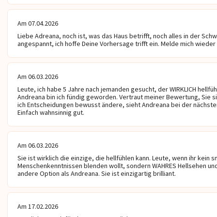
Am 07.04.2026
Liebe Adreana, noch ist, was das Haus betrifft, noch alles in der Schw
angespannt, ich hoffe Deine Vorhersage trifft ein. Melde mich wieder b
Am 06.03.2026
Leute, ich habe 5 Jahre nach jemanden gesucht, der WIRKLICH hellfühl
Andreana bin ich fündig geworden. Vertraut meiner Bewertung, Sie si
ich Entscheidungen bewusst ändere, sieht Andreana bei der nächste
Einfach wahnsinnig gut.
Am 06.03.2026
Sie ist wirklich die einzige, die hellfühlen kann. Leute, wenn ihr kein 
Menschenkenntnissen blenden wollt, sondern WAHRES Hellsehen und he
andere Option als Andreana. Sie ist einzigartig brilliant.
Am 17.02.2026