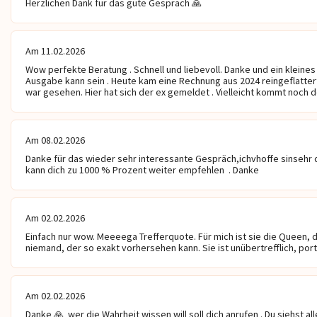
Herzlichen Dank für das gute Gespräch 🙏 
Am 11.02.2026
Wow perfekte Beratung . Schnell und liebevoll. Danke und ein kleines 
Ausgabe kann sein . Heute kam eine Rechnung aus 2024 reingeflatter
war gesehen. Hier hat sich der ex gemeldet . Vielleicht kommt noch d
Am 08.02.2026
Danke für das wieder sehr interessante Gespräch,ichvhoffe sinsehr das
kann dich zu 1000 % Prozent weiter empfehlen  . Danke
Am 02.02.2026
Einfach nur wow. Meeeega Trefferquote. Für mich ist sie die Queen, di
niemand, der so exakt vorhersehen kann. Sie ist unübertrefflich, por
Am 02.02.2026
Danke 🙏  wer die Wahrheit wissen will soll dich anrufen . Du siehst a