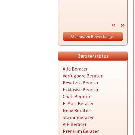
was an
Wahrhei
keinen 
bleibst
dass e
wird. Du
25 neusten Bewertungen
herzlic
von ga
GM.In 
Beraterstatus
Alle Berater
Verfügbare Berater
Besetzte Berater
Exklusive Berater
Chat-Berater
E-Mail-Berater
Neue Berater
Stammberater
VIP Berater
Premium Berater