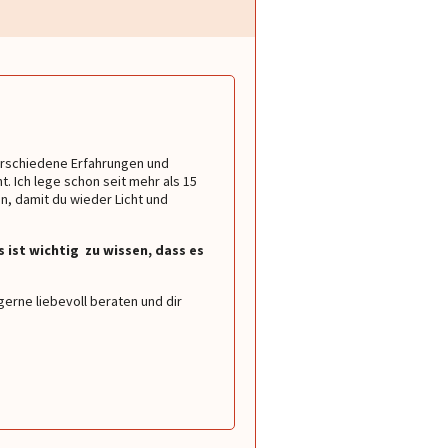
 Verschiedene Erfahrungen und
 Ich lege schon seit mehr als 15
n, damit du wieder Licht und
 ist wichtig zu wissen, dass es
erne liebevoll beraten und dir
Maximus
Maximus
Gips
nke für die immer
Danke für die mal wieder super
Meine Liebe du bist echt
 mit dir.
Beratung.👍🤗
mach weiter so🤗🤗🫶🫶