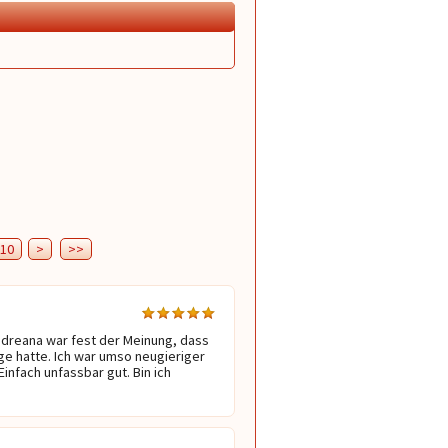
10
>
>>
Andreana war fest der Meinung, dass 
ge hatte. Ich war umso neugieriger 
infach unfassbar gut. Bin ich 