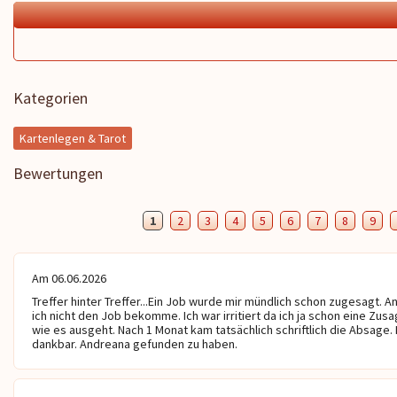
deres gehört. 😔Wer die
Frau.😘 Und jetzt muss das alles nur
t nicht aushält, darf dich auf
noch eintreffen.🍀 Ich drücke Dich
Fall kontaktieren. Trotzdem
ganz doll 🫂und von mir bekommst
 du bei deinen Aussagen,
du natürlich einen ganzen
s zur Kommunikation kommen
 bist ein ganz toller,
Kategorien
her Engel 😇. Ich danke dir
nzem Herzen für dein Sein,
Kartenlegen & Tarot
Liebe ❤
Bewertungen
1
2
3
4
5
6
7
8
9
Am 06.06.2026
Treffer hinter Treffer...Ein Job wurde mir mündlich schon zugesagt. 
ich nicht den Job bekomme. Ich war irritiert da ich ja schon eine Zusa
wie es ausgeht. Nach 1 Monat kam tatsächlich schriftlich die Absage. E
dankbar. Andreana gefunden zu haben.