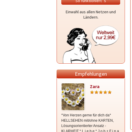
So funktioniert`s
Einwahl aus allen Netzen und
Ländern.
Empfehlungen
Zara
*Von Herzen gerne für dich da*
Medium
HELLSEHEN mit/ohne KARTEN,
Beratu
Lösungsorientierter Ansatz -
Fernbe
KLARHEIT * L i e b e * J o b + F i n a
Blockad