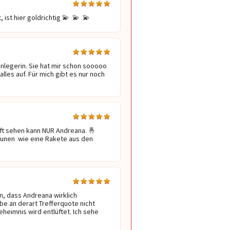
ist hier goldrichtig 💫  💫  💫 
enlegerin. Sie hat mir schon sooooo 
lles auf. Für mich gibt es nur noch 
t sehen kann NUR Andreana. 🤞  
unen  wie eine Rakete aus den 
n, dass Andreana wirklich 
abe an derart Trefferquote nicht 
heimnis wird entlüftet. Ich sehe 