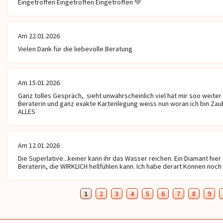
Eingetroffen Eingetroffen Eingetroffen 💚 
Am 22.01.2026
Vielen Dank für die liebevolle Beratung
Am 15.01.2026
Ganz tolles Gespräch,  sieht unwahrscheinlich viel hat mir soo weiter
Beraterin und ganz exakte Kartenlegung weiss nun woran ich bin Zau
ALLES
Am 12.01.2026
Faith
Anne-Maria
Die Superlative...keiner kann ihr das Wasser reichen. Ein Diamant hier 
Beraterin, die WIRKLICH hellfühlen kann. Ich habe derart Können noch 
1
2
3
4
5
6
7
8
9
 ❤ , Hellfühlen, warmherzige
Hellsichtige und Hellfühlende
SPECIALS beso
ng, TCM, Akupunktur,
Lebensberatung ohne Hilfsmittel.
ich erkenne jed
handlung mit Heilenergien,
Liebevoll und ehrlich hole dich dort
ER/SIE? Alle C
elösung in allen Bereichen,
ab wo Du stehst! Auf Wunsch auch
Glücksorte: Lieb