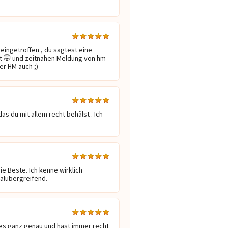
eingetroffen , du sagtest eine 
t 🤭 und zeitnahen Meldung von hm 
er HM auch ;)
 du mit allem recht behälst . Ich 
e Beste. Ich kenne wirklich 
talübergreifend.
lles ganz genau und hast immer recht 