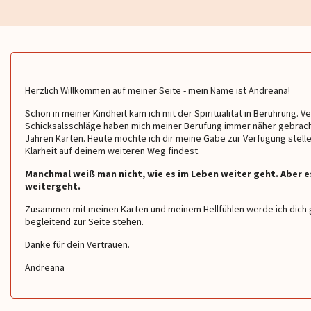
Herzlich Willkommen auf meiner Seite - mein Name ist Andreana!
Schon in meiner Kindheit kam ich mit der Spiritualität in Berührung.
Schicksalsschläge haben mich meiner Berufung immer näher gebracht.
Jahren Karten. Heute möchte ich dir meine Gabe zur Verfügung stelle
Klarheit auf deinem weiteren Weg findest.
Manchmal weiß man nicht, wie es im Leben weiter geht. Aber es
weitergeht.
Zusammen mit meinen Karten und meinem Hellfühlen werde ich dich g
begleitend zur Seite stehen.
Sonita
Paulina
Danke für dein Vertrauen.
Andreana
Sonita! Ach warum musst du
Vielen lieben Dank meine Liebe
Danke danke da
ich sein. Wie gerne hätte ich
Paulina 😘du bist echt eine klasse
schön Gespräche