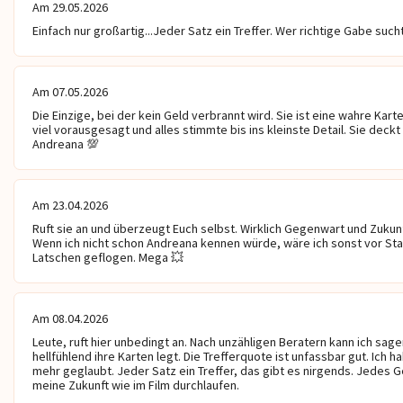
Am 29.05.2026
Einfach nur großartig...Jeder Satz ein Treffer. Wer richtige Gabe sucht, 
Am 07.05.2026
Die Einzige, bei der kein Geld verbrannt wird. Sie ist eine wahre Kart
viel vorausgesagt und alles stimmte bis ins kleinste Detail. Sie deckt a
Andreana 💯 
Am 23.04.2026
Ruft sie an und überzeugt Euch selbst. Wirklich Gegenwart und Zukunf
Wenn ich nicht schon Andreana kennen würde, wäre ich sonst vor Sta
Latschen geflogen. Mega 💥 
Am 08.04.2026
Leute, ruft hier unbedingt an. Nach unzähligen Beratern kann ich sage
hellfühlend ihre Karten legt. Die Trefferquote ist unfassbar gut. Ich h
mehr geglaubt. Jeder Satz ein Treffer, das gibt es nirgends. Jedes Ge
meine Zukunft wie im Film durchlaufen.