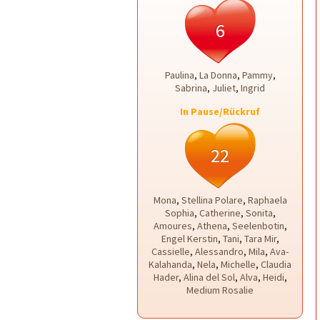
6
Paulina
,
La Donna
,
Pammy
,
Sabrina
,
Juliet
,
Ingrid
In Pause/Rückruf
22
Mona
,
Stellina Polare
,
Raphaela
Sophia
,
Catherine
,
Sonita
,
Amoures
,
Athena
,
Seelenbotin
,
Engel Kerstin
,
Tani
,
Tara Mir
,
Cassielle
,
Alessandro
,
Mila
,
Ava-
Kalahanda
,
Nela
,
Michelle
,
Claudia
Hader
,
Alina del Sol
,
Alva
,
Heidi
,
Medium Rosalie