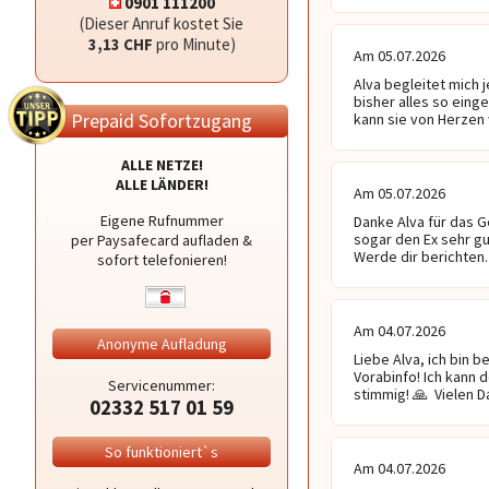
0901 111200
(Dieser Anruf kostet Sie
3,13 CHF
pro Minute)
Am 05.07.2026
Alva begleitet mich 
bisher alles so einge
Prepaid Sofortzugang
kann sie von Herzen
ALLE NETZE!
ALLE LÄNDER!
Am 05.07.2026
Eigene Rufnummer
Danke Alva für das G
sogar den Ex sehr gu
per Paysafecard aufladen &
Werde dir berichten.
sofort telefonieren!
Am 04.07.2026
Anonyme Aufladung
Liebe Alva, ich bin 
Vorabinfo! Ich kann 
Servicenummer:
stimmig! 🙏  Vielen D
02332 517 01 59
So funktioniert`s
Am 04.07.2026