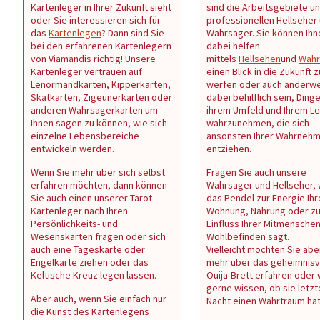
Kartenleger in Ihrer Zukunft sieht
sind die Arbeitsgebiete u
oder Sie interessieren sich für
professionellen Hellseher
das
Kartenlegen
? Dann sind Sie
Wahrsager. Sie können Ihn
bei den erfahrenen Kartenlegern
dabei helfen
von Viamandis richtig! Unsere
mittels
Hellsehen
und
Wahr
Kartenleger vertrauen auf
einen Blick in die Zukunft z
Lenormandkarten, Kipperkarten,
werfen oder auch anderwe
Skatkarten, Zigeunerkarten oder
dabei behilflich sein, Dinge
anderen Wahrsagerkarten um
ihrem Umfeld und Ihrem L
Ihnen sagen zu können, wie sich
wahrzunehmen, die sich
einzelne Lebensbereiche
ansonsten Ihrer Wahrneh
entwickeln werden.
entziehen.
Wenn Sie mehr über sich selbst
Fragen Sie auch unsere
erfahren möchten, dann können
Wahrsager und Hellseher,
Sie auch einen unserer Tarot-
das Pendel zur Energie Ihr
Kartenleger nach Ihren
Wohnung, Nahrung oder z
Persönlichkeits- und
Einfluss Ihrer Mitmenschen 
Wesenskarten fragen oder sich
Wohlbefinden sagt.
auch eine Tageskarte oder
Vielleicht möchten Sie abe
Engelkarte ziehen oder das
mehr über das geheimnisv
Keltische Kreuz legen lassen.
Ouija-Brett erfahren oder
gerne wissen, ob sie letzt
Aber auch, wenn Sie einfach nur
Nacht einen Wahrtraum ha
die Kunst des Kartenlegens