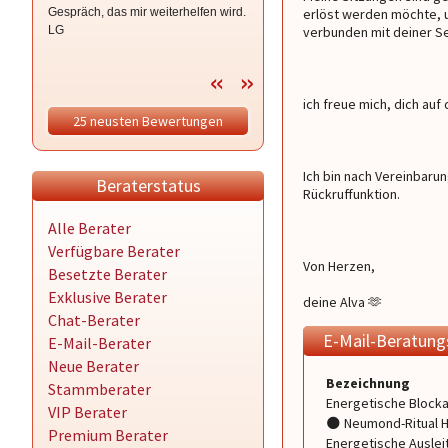
Gespräch, das mir weiterhelfen wird.
erlöst werden möchte, un
LG
verbunden mit deiner Se
ich freue mich, dich auf
25 neusten Bewertungen
Ich bin nach Vereinbarun
Beraterstatus
Rückruffunktion.
Alle Berater
Verfügbare Berater
Von Herzen,
Besetzte Berater
Exklusive Berater
deine Alva 🫶
Chat-Berater
E-Mail-Beratun
E-Mail-Berater
Neue Berater
Bezeichnung
Stammberater
Energetische Block
VIP Berater
🌑 Neumond-Ritual 
Premium Berater
Energetische Auslei