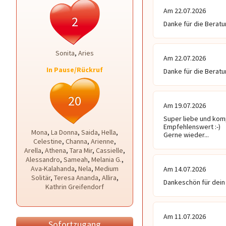
Am 22.07.2026
2
Danke für die Beratun
Sonita
,
Aries
Am 22.07.2026
In Pause/Rückruf
Danke für die Beratun
20
Am 19.07.2026
Super liebe und kom
Empfehlenswert :-)

Mona
,
La Donna
,
Saida
,
Hella
,
Gerne wieder...
Celestine
,
Channa
,
Arienne
,
Arella
,
Athena
,
Tara Mir
,
Cassielle
,
Alessandro
,
Sameah
,
Melania G.
,
Ava-Kalahanda
,
Nela
,
Medium
Am 14.07.2026
Solitär
,
Teresa Ananda
,
Allira
,
Dankeschön für dein 
Kathrin Greifendorf
Am 11.07.2026
Sofortzugang