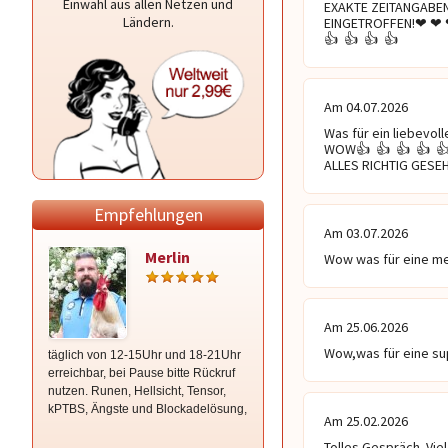
Einwahl aus allen Netzen und
EXAKTE ZEITANGABEN!!
Ländern.
EINGETROFFEN!❤ ️❤ ️❤ ️
👍  👍  👍  👍 
Am 04.07.2026
Was für ein liebevoll
WOW👍  👍  👍  👍  👍 
ALLES RICHTIG GESEHEN
Empfehlungen
Am 03.07.2026
Merlin
Annette
Wow was für eine mega
Am 25.06.2026
Wow,was für eine sup
täglich von 12-15Uhr und 18-21Uhr
⭐ Hellsichtiges/Hellfühliges
erreichbar, bei Pause bitte Rückruf
Kartenmedium mit langjähriger
nutzen. Runen, Hellsicht, Tensor,
Erfahrung wie in Liebe,Partnerschaft
kPTBS, Ängste und Blockadelösung,
und in allen Bereichen Deines
Am 25.02.2026
Lebens! Herzlichst Annette!⭐
Terminwunsch, bitte per e.mail
Tolles Gespräch. Vie