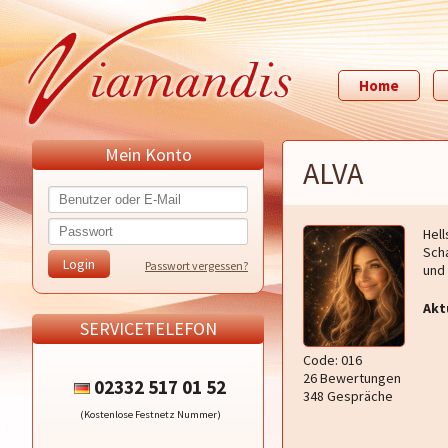
Home
Mein Konto
ALVA
Hell
Scha
Passwort vergessen?
und 
Akt
SERVICETELEFON
Code: 016
26 Bewertungen
02332 517 01 52
348 Gespräche
(Kostenlose Festnetz Nummer)