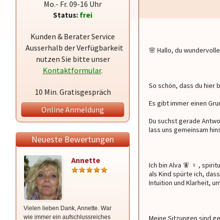
Mo.- Fr. 09-16 Uhr
Status:
frei
Kunden & Berater Service
Ausserhalb der Verfügbarkeit
🌸 Hallo, du wundervolle
nutzen Sie bitte unser
Kontaktformular
.
So schön, dass du hier b
10 Min. Gratisgespräch
Es gibt immer einen Gr
Online Anmeldung
Du suchst gerade Antwor
lass uns gemeinsam hin
Neueste Bewertungen
Annette
Gipsy
Ich bin Alva 🧚 ‍♀ ️, spi
als Kind spürte ich, da
Intuition und Klarheit, 
Vielen lieben Dank, Annette. War
.Bewertungsschulden
wie immer ein aufschlussreiches
Meine Sitzungen sind ge